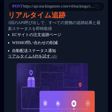
22
            "StatusDescription": "Departed Fa
POST
23
            "Details": "Departed Facility in 
https://api.trackingmore.com/v4/trackings/create
24
          },
リアルタイム追跡
25
          {
26
            "Date": "2017-03-06 15:28:00",
1回のAPI呼び出しで、すべての貨物の追跡結果と最
27
            "StatusDescription": "Shipment pi
新ステータスを即時取得
28
            "Details": "BEIJING-CHINA,PEOPLES
29
          }
ECサイトの注文追跡ページ
30
        ]
31
      }
WISMO問い合わせの削減
32
    ]
自動配送ステータス通知
33
  }
34
}
リアルタイムAPIを試す </>