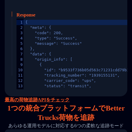
Response
1
{
2
  "meta": {
3
    "code": 200,
4
    "type": "Success",
5
    "message": "Success"
6
  },
7
  "data": {
8
    "origin_info": [
9
      {
10
        "id": "b9533f736b05d563c71231cdd79b2a
11
        "tracking_number": "1939155131",
12
        "carrier_code": "ups",
13
        "status": "transit",
14
        "original_country": "China",
15
        "destination_country": "United States
最高の荷物追跡APIをチェック
16
        "itemTimeLength": 2,
1
つの統合プラットフォームでBetter
17
        "weblink": "",
18
        "phone": null,
Trucks荷物を追跡
19
        "trackinfo": [
20
          {
あらゆる運用モデルに対応する6つの柔軟な追跡モード
21
            "Date": "2017-03-08 04: 22: 00",