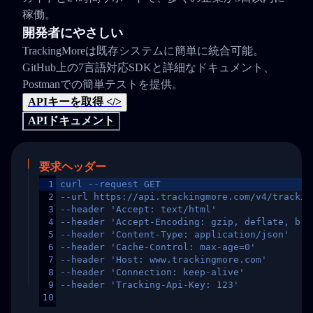
稼働。
開発者にやさしい
TrackingMoreは既存システムに簡単に統合可能。
GitHub上の7言語対応SDKと詳細なドキュメント、
Postmanでの簡単テストを提供。
APIキーを取得 </>
APIドキュメント
要求ヘッダー
1
curl --request GET
2
--url https://api.trackingmore.com/v4/trackin
3
--header 'Accept: text/html'
4
--header 'Accept-Encoding: gzip, deflate, br,
5
--header 'Content-Type: application/json'
6
--header 'Cache-Control: max-age=0'
7
--header 'Host: www.trackingmore.com'
8
--header 'Connection: keep-alive'
9
--header 'Tracking-Api-Key: 123'
10