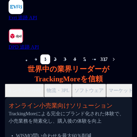
Evri 追跡 API
DPD 追跡 API
1
2
3
4
5
337
More pages
世界中の業界リーダーが
TrackingMoreを信頼
オンライン小売
物流・3PL
ソフトウェア
マーケット
オンライン小売業向けソリューション
TrackingMoreによる完全にブランド化された体験で、
小売業務を簡素化し、購入後の体験を向上
WISMO問い合わせを最大60％削減