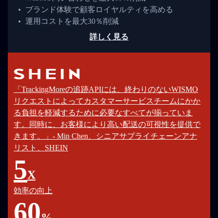
ブランド体験で顧客ロイヤルティを高める
運用コストを最大30％削減
詳しく見る
「TrackingMoreの追跡APIには、終わりのないWISMO
リクエストによってカスタマーサービスチームにかか
る負担を軽減するために必要なすべてが揃っていま
す。同時に、お客様により高い配送の可視性を提供で
きます。」- Min Chen、シニアサプライチェーンアナ
リスト、SHEIN
5
X
効率の向上
60
%