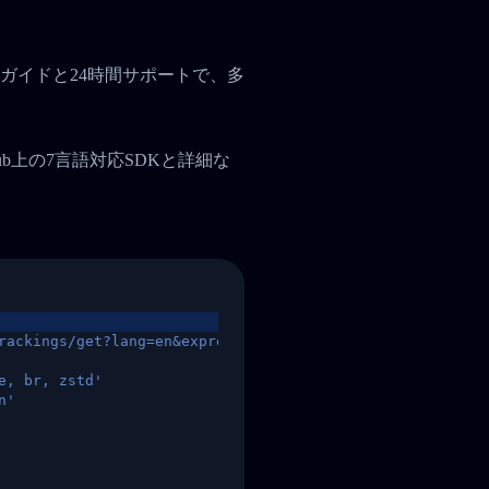
ガイドと24時間サポートで、多
tHub上の7言語対応SDKと詳細な
rackings/get?lang=en&express=ups&tracknumber=1939155131
e, br, zstd'
n'