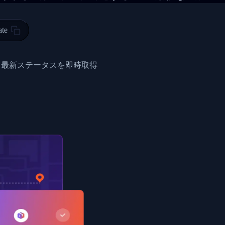
 00",
ted Facility in HONG KONG-HONG KONG",
ty in HONG KONG-HONG KONG, HONG KONG-HONG KONG,2017-03-0
ate
0",
ent picked up",
と最新ステータスを即時取得
EOPLES REPUBLIC"