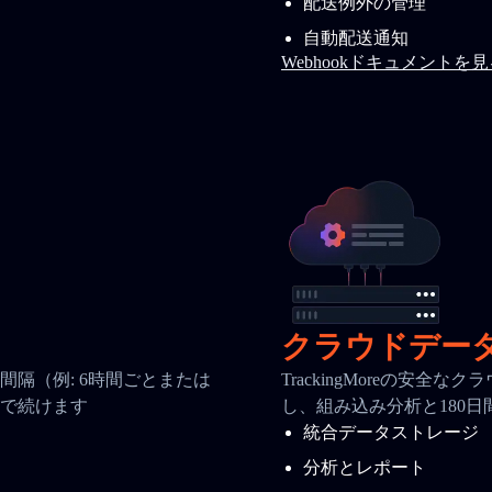
配送例外の管理
自動配送通知
Webhookドキュメントを
クラウドデー
隔（例: 6時間ごとまたは
TrackingMoreの安
で続けます
し、組み込み分析と180
統合データストレージ
分析とレポート