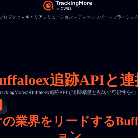
プロダクツ
キャリア
ソリューション
ディベロッパー
プライシン
uffaloex追跡APIと
TrackingMoreのBuffaloex追跡APIで追跡精度と配送の可視性を向
の業界をリードするBuffa
ョン