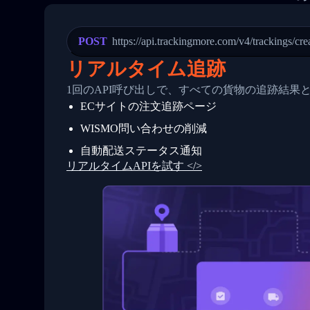
21
            "Date": "2017-03-08 04: 22:
22
            "StatusDescription": "Depar
23
            "Details": "Departed Facili
POST
https://api.trackingmore.com/v4/trackings/cre
24
          },
25
          {
リアルタイム追跡
26
            "Date": "2017-03-06 15:28:0
27
            "StatusDescription": "Shipm
1回のAPI呼び出しで、すべての貨物の追跡結果
28
            "Details": "BEIJING-CHINA,P
ECサイトの注文追跡ページ
29
          }
30
        ]
WISMO問い合わせの削減
31
      }
32
    ]
自動配送ステータス通知
33
  }
リアルタイムAPIを試す </>
34
}