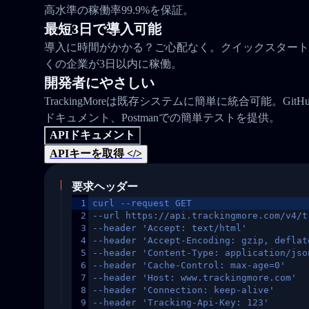
高水準の稼働率99.9%を保証。
最短3日で導入可能
導入に時間がかかる？ご心配なく。クイックスタート
くの企業が3日以内に稼働。
開発者にやさしい
TrackingMoreは既存システムに簡単に統合可能。Gi
ドキュメント、Postmanでの簡単テストを提供。
APIドキュメント
APIキーを取得 </>
要求ヘッダー
1
curl --request GET
2
--url https://api.trackingmore.com/v4/t
3
--header 'Accept: text/html'
4
--header 'Accept-Encoding: gzip, deflat
5
--header 'Content-Type: application/jso
6
--header 'Cache-Control: max-age=0'
7
--header 'Host: www.trackingmore.com'
8
--header 'Connection: keep-alive'
9
--header 'Tracking-Api-Key: 123'