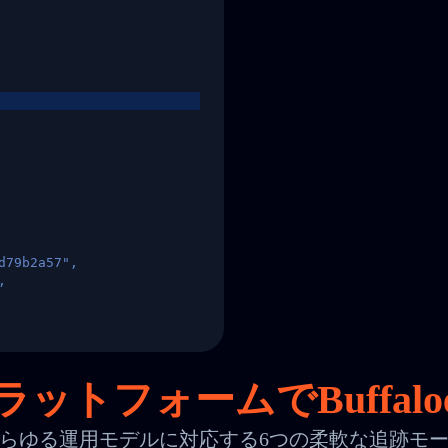
d79b2a57",
,
States",
ットフォームでBuffal
らゆる運用モデルに対応する6つの柔軟な追跡モ