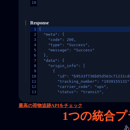
10
Response
1
{
2
  "meta": {
3
    "code": 200,
4
    "type": "Success",
5
    "message": "Success"
6
  },
7
  "data": {
8
    "origin_info": [
9
      {
10
        "id": "b9533f736b05d563c71231cd
11
        "tracking_number": "1939155131"
12
        "carrier_code": "ups",
13
        "status": "transit",
14
        "original_country": "China",
15
        "destination_country": "United 
最高の荷物追跡APIをチェック
16
        "itemTimeLength": 2,
1
つの統合プラ
17
        "weblink": "",
18
        "phone": null,
19
        "trackinfo": [
あ
20
          {