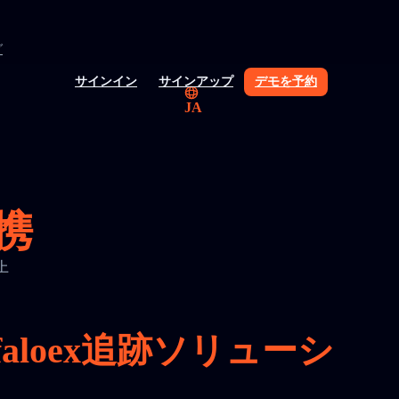
グ
サインイン
サインアップ
デモを予約
JA
連携
上
loex追跡ソリューシ