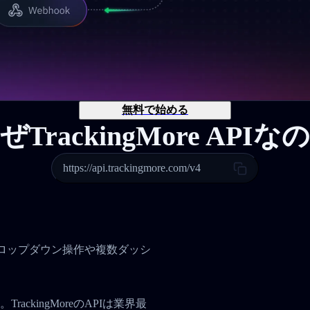
無料で始める
ぜTrackingMore APIな
https://api.trackingmore.com/v4
。
、ドロップダウン操作や複数ダッシ
ckingMoreのAPIは業界最