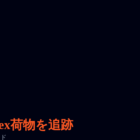
oex荷物を追跡
ード