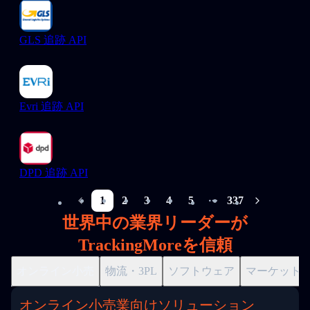
GLS 追跡 API
Evri 追跡 API
DPD 追跡 API
1
2
3
4
5
337
More pages
世界中の業界リーダーが
TrackingMoreを信頼
オンライン小売
物流・3PL
ソフトウェア
マーケット
オンライン小売業向けソリューション