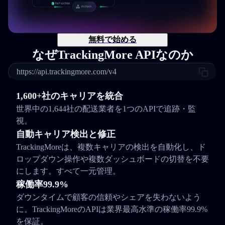
無料で始める
なぜTrackingMore APIなのか
https://api.trackingmore.com/v4
1,600+社のキャリアを統合
世界中の1,644社の配送業者を1つのAPIで追跡・監
視。
自動キャリア検出と修正
TrackingMoreは、複数キャリアの検出を自動化し、ド
ロップダウン操作や複数ダッシュボードの切替を不要
にします。すべて一元管理。
稼働率99.9%
ダウンタイムで顧客の信頼やシェアを失わないよう
に。TrackingMoreのAPIは業界最高水準の稼働率99.9%
を保証。