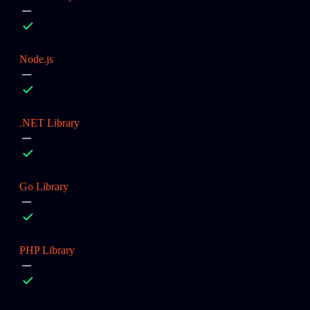
Node.js
.NET Library
Go Library
PHP Library