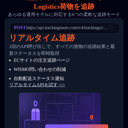
18
        "phone": null,
Logistics荷物を追跡
19
        "trackinfo": [
20
          {
あらゆる運用モデルに対応する6つの柔軟な追跡モード
21
            "Date": "2017-03-08 04: 22: 00",
22
            "StatusDescription": "Departed Fa
POST
23
            "Details": "Departed Facility in 
https://api.trackingmore.com/v4/trackings/create
24
          },
リアルタイム追跡
25
          {
26
            "Date": "2017-03-06 15:28:00",
1回のAPI呼び出しで、すべての貨物の追跡結果と最
27
            "StatusDescription": "Shipment pi
新ステータスを即時取得
28
            "Details": "BEIJING-CHINA,PEOPLES
29
          }
ECサイトの注文追跡ページ
30
        ]
31
      }
WISMO問い合わせの削減
32
    ]
自動配送ステータス通知
33
  }
34
}
リアルタイムAPIを試す </>