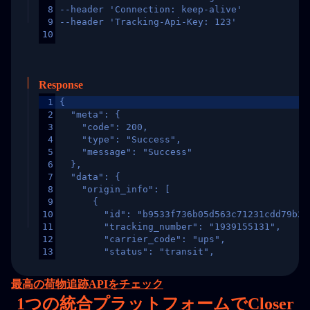
8
--header 'Connection: keep-alive'
9
--header 'Tracking-Api-Key: 123'
10
Response
1
{
2
  "meta": {
3
    "code": 200,
4
    "type": "Success",
5
    "message": "Success"
6
  },
7
  "data": {
8
    "origin_info": [
9
      {
10
        "id": "b9533f736b05d563c71231cdd79b2a
11
        "tracking_number": "1939155131",
12
        "carrier_code": "ups",
13
        "status": "transit",
14
        "original_country": "China",
15
        "destination_country": "United States
最高の荷物追跡APIをチェック
16
        "itemTimeLength": 2,
1
つの統合プラットフォームでCloser
17
        "weblink": "",