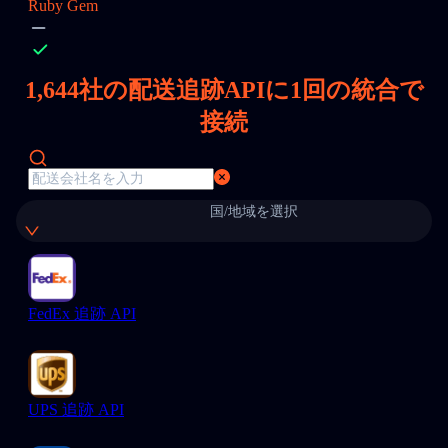
Ruby Gem
1,644
社の配送追跡APIに1回の統合で
接続
国/地域を選択
FedEx 追跡 API
UPS 追跡 API