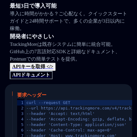
最短3日で導入可能
導入に時間がかかる？ご心配なく。クイックスタート
ガイドと24時間サポートで、多くの企業が3日以内に
稼働。
開発者にやさしい
TrackingMoreは既存システムに簡単に統合可能。
GitHub上の7言語対応SDKと詳細なドキュメント、
Postmanでの簡単テストを提供。
APIキーを取得 </>
APIドキュメント
要求ヘッダー
1
curl --request GET
2
--url https://api.trackingmore.com/v4/trackin
3
--header 'Accept: text/html'
4
--header 'Accept-Encoding: gzip, deflate, br,
5
--header 'Content-Type: application/json'
6
--header 'Cache-Control: max-age=0'
7
--header 'Host: www.trackingmore.com'