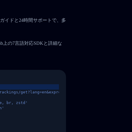
ガイドと24時間サポートで、多
tHub上の7言語対応SDKと詳細な
rackings/get?lang=en&express=ups&tracknumber=1939155131
e, br, zstd'
n'