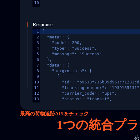
10
Response
1
{
2
  "meta": {
3
    "code": 200,
4
    "type": "Success",
5
    "message": "Success"
6
  },
7
  "data": {
8
    "origin_info": [
9
      {
10
        "id": "b9533f736b05d563c71231cd
11
        "tracking_number": "1939155131"
12
        "carrier_code": "ups",
13
        "status": "transit",
14
        "original_country": "China",
15
        "destination_country": "United 
最高の荷物追跡APIをチェック
16
        "itemTimeLength": 2,
1
つの統合プラッ
17
        "weblink": "",
18
        "phone": null,
19
        "trackinfo": [
あ
20
          {