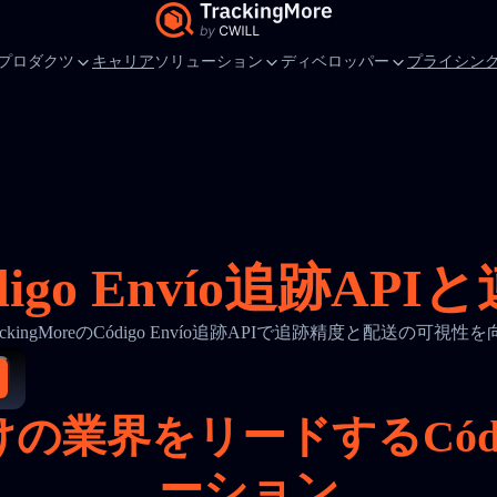
プロダクツ
キャリア
ソリューション
ディベロッパー
プライシン
digo Envío追跡API
ackingMoreのCódigo Envío追跡APIで追跡精度と配送の可視性
業界をリードするCódig
ーション