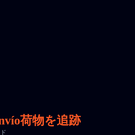
nvío荷物を追跡
ード