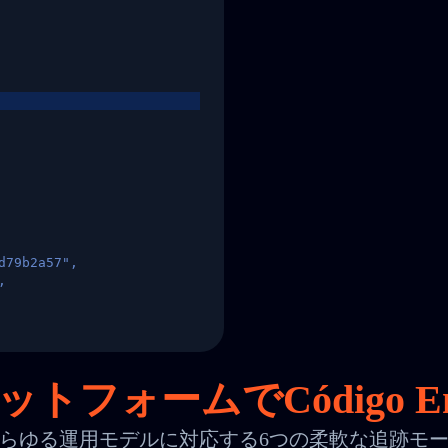
d79b2a57",
,
States",
トフォームでCódigo E
らゆる運用モデルに対応する6つの柔軟な追跡モ