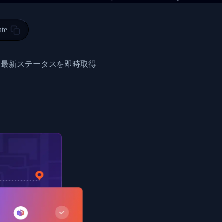
 00",
ted Facility in HONG KONG-HONG KONG",
ty in HONG KONG-HONG KONG, HONG KONG-HONG KONG,2017-03-0
ate
0",
ent picked up",
と最新ステータスを即時取得
EOPLES REPUBLIC"