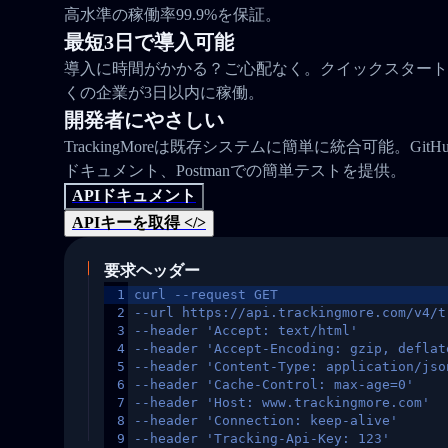
高水準の稼働率99.9%を保証。
最短3日で導入可能
導入に時間がかかる？ご心配なく。クイックスタート
くの企業が3日以内に稼働。
開発者にやさしい
TrackingMoreは既存システムに簡単に統合可能。Gi
ドキュメント、Postmanでの簡単テストを提供。
APIドキュメント
APIキーを取得 </>
要求ヘッダー
1
curl --request GET
2
--url https://api.trackingmore.com/v4/t
3
--header 'Accept: text/html'
4
--header 'Accept-Encoding: gzip, deflat
5
--header 'Content-Type: application/jso
6
--header 'Cache-Control: max-age=0'
7
--header 'Host: www.trackingmore.com'
8
--header 'Connection: keep-alive'
9
--header 'Tracking-Api-Key: 123'