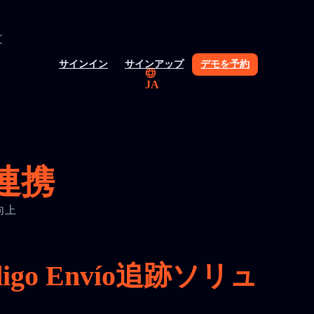
グ
サインイン
サインアップ
デモを予約
JA
と連携
を向上
o Envío追跡ソリュ