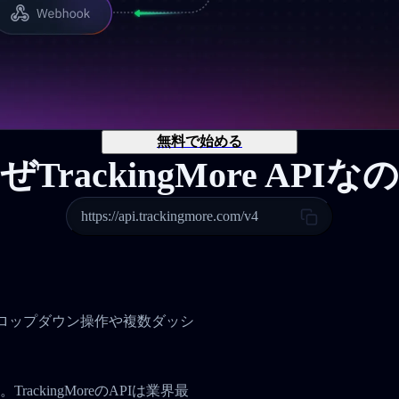
無料で始める
ぜTrackingMore APIな
https://api.trackingmore.com/v4
。
、ドロップダウン操作や複数ダッシ
ckingMoreのAPIは業界最