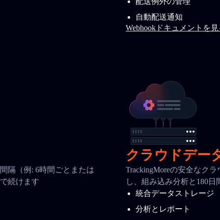
配送例外の管理
自動配送通知
Webhookドキュメントを
クラウドデー
隔（例: 6時間ごとまたは
TrackingMoreの安
で続けます
し、組み込み分析と180
統合データストレージ
分析とレポート