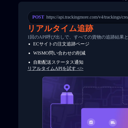
21
            "Date": "2017-03-08 04: 22:
22
            "StatusDescription": "Depar
23
            "Details": "Departed Facili
POST
https://api.trackingmore.com/v4/trackings/cre
24
          },
25
          {
リアルタイム追跡
26
            "Date": "2017-03-06 15:28:0
27
            "StatusDescription": "Shipm
1回のAPI呼び出しで、すべての貨物の追跡結果
28
            "Details": "BEIJING-CHINA,P
ECサイトの注文追跡ページ
29
          }
30
        ]
WISMO問い合わせの削減
31
      }
32
    ]
自動配送ステータス通知
33
  }
リアルタイムAPIを試す </>
34
}