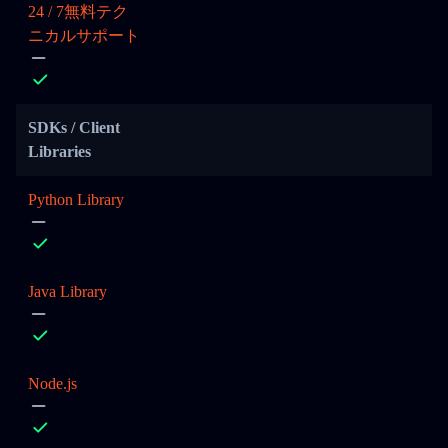
24 / 7無料テク
ニカルサポート
SDKs / Client
Libraries
Python Library
Java Library
Node.js