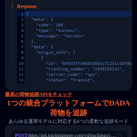
Response
1
{
2
  "meta": {
3
    "code": 200,
4
    "type": "Success",
5
    "message": "Success"
6
  },
7
  "data": {
8
    "origin_info": [
9
      {
10
        "id": "b9533f736b05d563c71231cdd79b2a
11
        "tracking_number": "1939155131",
12
        "carrier_code": "ups",
13
        "status": "transit",
14
        "original_country": "China",
15
        "destination_country": "United States
最高の荷物追跡APIをチェック
16
        "itemTimeLength": 2,
1
つの統合プラットフォームでDADA
17
        "weblink": "",
18
        "phone": null,
荷物を追跡
19
        "trackinfo": [
20
          {
あらゆる運用モデルに対応する6つの柔軟な追跡モード
21
            "Date": "2017-03-08 04: 22: 00",
22
            "StatusDescription": "Departed Fa
POST
23
            "Details": "Departed Facility in 
https://api.trackingmore.com/v4/trackings/create