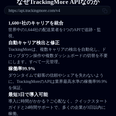
なぜTrackingMore APIなのか
https://api.trackingmore.com/v4
1,600+社のキャリアを統合
世界中の1,644社の配送業者を1つのAPIで追跡・監
視。
自動キャリア検出と修正
TrackingMoreは、複数キャリアの検出を自動化し、ド
ロップダウン操作や複数ダッシュボードの切替を不要
にします。すべて一元管理。
稼働率99.9%
ダウンタイムで顧客の信頼やシェアを失わないよう
に。TrackingMoreのAPIは業界最高水準の稼働率99.9%
を保証。
最短3日で導入可能
導入に時間がかかる？ご心配なく。クイックスタート
ガイドと24時間サポートで、多くの企業が3日以内に
稼働。