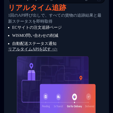
24
          },
リアルタイム追跡
25
          {
26
            "Date": "2017-03-06 15:28:00",
1回のAPI呼び出しで、すべての貨物の追跡結果と最
27
            "StatusDescription": "Shipment pi
新ステータスを即時取得
28
            "Details": "BEIJING-CHINA,PEOPLES
29
          }
ECサイトの注文追跡ページ
30
        ]
31
      }
WISMO問い合わせの削減
32
    ]
自動配送ステータス通知
33
  }
34
}
リアルタイムAPIを試す </>