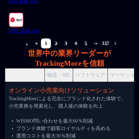
Evri 追跡 API
DPD 追跡 API
1
2
3
4
5
337
More pages
世界中の業界リーダーが
TrackingMoreを信頼
オンライン小売
物流・3PL
ソフトウェア
マーケット
オンライン小売業向けソリューション
TrackingMoreによる完全にブランド化された体験で、
小売業務を簡素化し、購入後の体験を向上
WISMO問い合わせを最大60％削減
ブランド体験で顧客ロイヤルティを高める
運用コストを最大30％削減