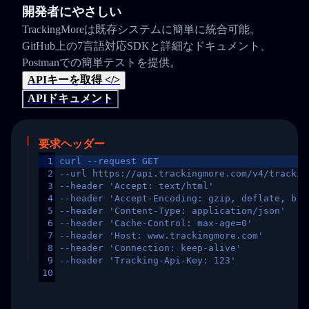
開発者にやさしい
TrackingMoreは既存システムに簡単に統合可能。
GitHub上の7言語対応SDKと詳細なドキュメント、
Postmanでの簡単テストを提供。
APIキーを取得 </>
APIドキュメント
要求ヘッダー
1
curl --request GET
2
--url https://api.trackingmore.com/v4/trackin
3
--header 'Accept: text/html'
4
--header 'Accept-Encoding: gzip, deflate, br,
5
--header 'Content-Type: application/json'
6
--header 'Cache-Control: max-age=0'
7
--header 'Host: www.trackingmore.com'
8
--header 'Connection: keep-alive'
9
--header 'Tracking-Api-Key: 123'
10