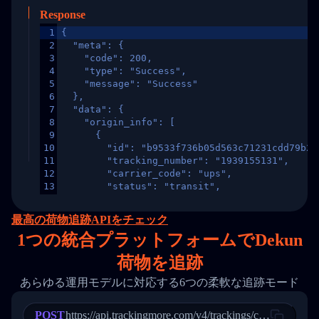
Response
1
{
2
  "meta": {
3
    "code": 200,
4
    "type": "Success",
5
    "message": "Success"
6
  },
7
  "data": {
8
    "origin_info": [
9
      {
10
        "id": "b9533f736b05d563c71231cdd79b2a
11
        "tracking_number": "1939155131",
12
        "carrier_code": "ups",
13
        "status": "transit",
14
        "original_country": "China",
15
        "destination_country": "United States
最高の荷物追跡APIをチェック
16
        "itemTimeLength": 2,
1
つの統合プラットフォームでDekun
17
        "weblink": "",
18
        "phone": null,
荷物を追跡
19
        "trackinfo": [
20
          {
あらゆる運用モデルに対応する6つの柔軟な追跡モード
21
            "Date": "2017-03-08 04: 22: 00",
22
            "StatusDescription": "Departed Fa
POST
23
            "Details": "Departed Facility in 
https://api.trackingmore.com/v4/trackings/create