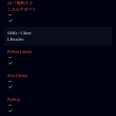
24 / 7無料テク
ニカルサポート
SDKs / Client
Libraries
Python Library
Java Library
Node.js