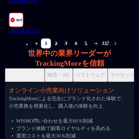
Evri 追跡 API
DPD 追跡 API
1
2
3
4
5
337
More pages
世界中の業界リーダーが
TrackingMoreを信頼
オンライン小売
物流・3PL
ソフトウェア
マーケット
オンライン小売業向けソリューション
TrackingMoreによる完全にブランド化された体験で、
小売業務を簡素化し、購入後の体験を向上
WISMO問い合わせを最大60％削減
ブランド体験で顧客ロイヤルティを高める
運用コストを最大30％削減