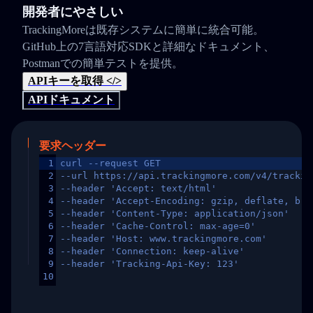
開発者にやさしい
TrackingMoreは既存システムに簡単に統合可能。
GitHub上の7言語対応SDKと詳細なドキュメント、
Postmanでの簡単テストを提供。
APIキーを取得 </>
APIドキュメント
要求ヘッダー
1
curl --request GET
2
--url https://api.trackingmore.com/v4/trackin
3
--header 'Accept: text/html'
4
--header 'Accept-Encoding: gzip, deflate, br,
5
--header 'Content-Type: application/json'
6
--header 'Cache-Control: max-age=0'
7
--header 'Host: www.trackingmore.com'
8
--header 'Connection: keep-alive'
9
--header 'Tracking-Api-Key: 123'
10