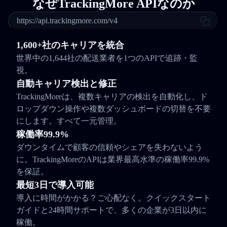
なぜTrackingMore APIなのか
https://api.trackingmore.com/v4
1,600+社のキャリアを統合
世界中の1,644社の配送業者を1つのAPIで追跡・監
視。
自動キャリア検出と修正
TrackingMoreは、複数キャリアの検出を自動化し、ド
ロップダウン操作や複数ダッシュボードの切替を不要
にします。すべて一元管理。
稼働率99.9%
ダウンタイムで顧客の信頼やシェアを失わないよう
に。TrackingMoreのAPIは業界最高水準の稼働率99.9%
を保証。
最短3日で導入可能
導入に時間がかかる？ご心配なく。クイックスタート
ガイドと24時間サポートで、多くの企業が3日以内に
稼働。