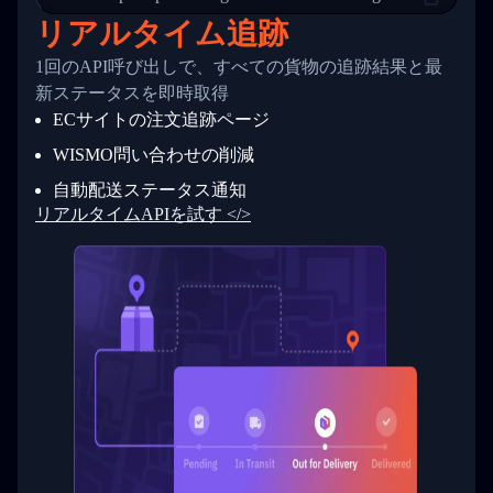
24
          },
リアルタイム追跡
25
          {
26
            "Date": "2017-03-06 15:28:00",
1回のAPI呼び出しで、すべての貨物の追跡結果と最
27
            "StatusDescription": "Shipment pi
新ステータスを即時取得
28
            "Details": "BEIJING-CHINA,PEOPLES
29
          }
ECサイトの注文追跡ページ
30
        ]
31
      }
WISMO問い合わせの削減
32
    ]
自動配送ステータス通知
33
  }
34
}
リアルタイムAPIを試す </>