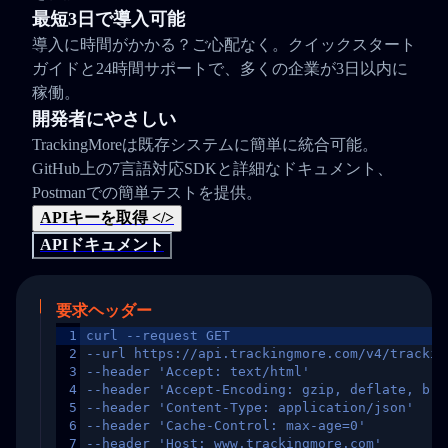
最短3日で導入可能
導入に時間がかかる？ご心配なく。クイックスタート
ガイドと24時間サポートで、多くの企業が3日以内に
稼働。
開発者にやさしい
TrackingMoreは既存システムに簡単に統合可能。
GitHub上の7言語対応SDKと詳細なドキュメント、
Postmanでの簡単テストを提供。
APIキーを取得 </>
APIドキュメント
要求ヘッダー
1
curl --request GET
2
--url https://api.trackingmore.com/v4/trackin
3
--header 'Accept: text/html'
4
--header 'Accept-Encoding: gzip, deflate, br,
5
--header 'Content-Type: application/json'
6
--header 'Cache-Control: max-age=0'
7
--header 'Host: www.trackingmore.com'