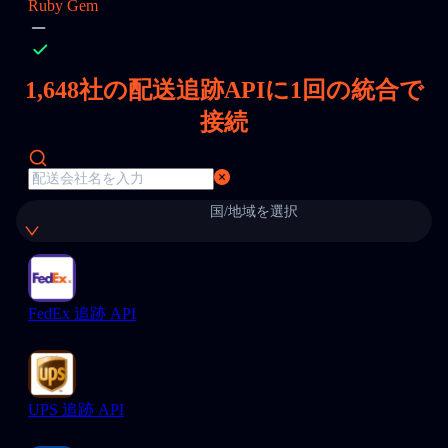
Ruby Gem
1,648
社の配送追跡APIに1回の統合で
接続
国/地域を選択
FedEx 追跡 API
UPS 追跡 API