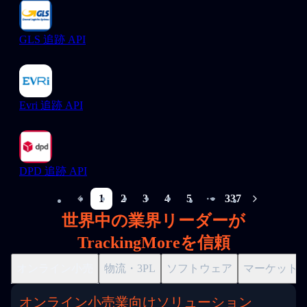
GLS 追跡 API
Evri 追跡 API
DPD 追跡 API
1
2
3
4
5
337
More pages
世界中の業界リーダーが
TrackingMoreを信頼
オンライン小売
物流・3PL
ソフトウェア
マーケット
オンライン小売業向けソリューション