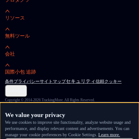
リソース
無料ツール
会社
国際小包 追跡
セキュリティ
条件
プライバシー
サイトマップ
信頼
クッキー
Cookie設定
Copyright © 2014-2026 TrackingMore. All Rights Reserved.
We value your privacy
We use cookies to improve site functionality, analyze website usage and
performance, and display relevant content and advertisements. You can
manage your cookie preferences by Cookie Settings.
Learn more.