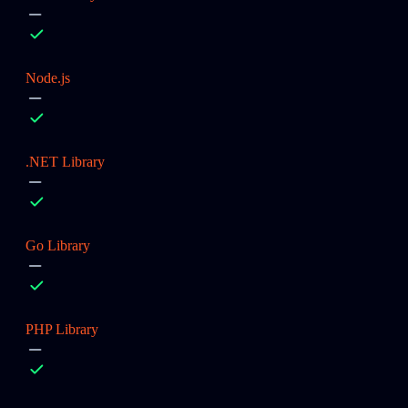
Node.js
.NET Library
Go Library
PHP Library