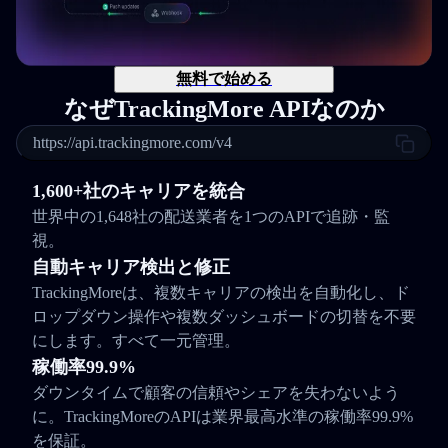
無料で始める
なぜTrackingMore APIなのか
https://api.trackingmore.com/v4
1,600+社のキャリアを統合
世界中の1,648社の配送業者を1つのAPIで追跡・監
視。
自動キャリア検出と修正
TrackingMoreは、複数キャリアの検出を自動化し、ド
ロップダウン操作や複数ダッシュボードの切替を不要
にします。すべて一元管理。
稼働率99.9%
ダウンタイムで顧客の信頼やシェアを失わないよう
に。TrackingMoreのAPIは業界最高水準の稼働率99.9%
を保証。