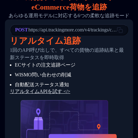
18
        "phone": null,
eCommerce荷物を追跡
19
        "trackinfo": [
20
          {
あらゆる運用モデルに対応する6つの柔軟な追跡モード
21
            "Date": "2017-03-08 04: 22: 00",
22
            "StatusDescription": "Departed Fa
POST
23
            "Details": "Departed Facility in 
https://api.trackingmore.com/v4/trackings/create
24
          },
リアルタイム追跡
25
          {
26
            "Date": "2017-03-06 15:28:00",
1回のAPI呼び出しで、すべての貨物の追跡結果と最
27
            "StatusDescription": "Shipment pi
新ステータスを即時取得
28
            "Details": "BEIJING-CHINA,PEOPLES
29
          }
ECサイトの注文追跡ページ
30
        ]
31
      }
WISMO問い合わせの削減
32
    ]
自動配送ステータス通知
33
  }
34
}
リアルタイムAPIを試す </>