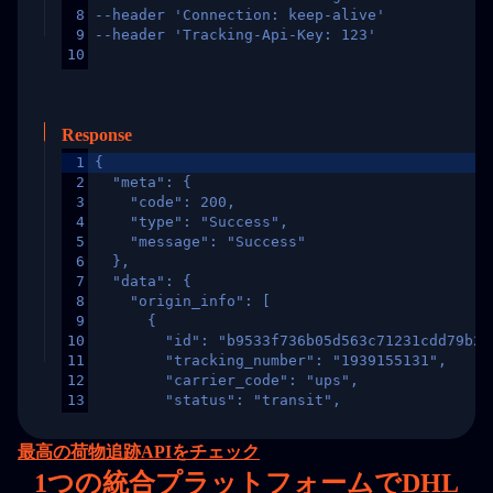
8
--header 'Connection: keep-alive'
9
--header 'Tracking-Api-Key: 123'
10
Response
1
{
2
  "meta": {
3
    "code": 200,
4
    "type": "Success",
5
    "message": "Success"
6
  },
7
  "data": {
8
    "origin_info": [
9
      {
10
        "id": "b9533f736b05d563c71231cdd79b2a
11
        "tracking_number": "1939155131",
12
        "carrier_code": "ups",
13
        "status": "transit",
14
        "original_country": "China",
15
        "destination_country": "United States
最高の荷物追跡APIをチェック
16
        "itemTimeLength": 2,
1
つの統合プラットフォームでDHL
17
        "weblink": "",