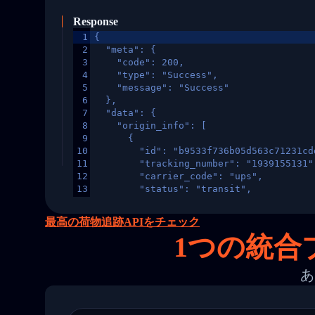
Response
1
{
2
  "meta": {
3
    "code": 200,
4
    "type": "Success",
5
    "message": "Success"
6
  },
7
  "data": {
8
    "origin_info": [
9
      {
10
        "id": "b9533f736b05d563c71231cd
11
        "tracking_number": "1939155131"
12
        "carrier_code": "ups",
13
        "status": "transit",
14
        "original_country": "China",
15
        "destination_country": "United 
最高の荷物追跡APIをチェック
16
        "itemTimeLength": 2,
1
つの統合プ
17
        "weblink": "",
18
        "phone": null,
19
        "trackinfo": [
あ
20
          {
21
            "Date": "2017-03-08 04: 22:
22
            "StatusDescription": "Depar