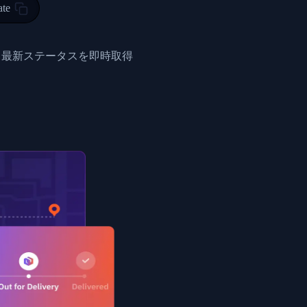
ty in HONG KONG-HONG KONG, HONG KONG-HONG KONG,2017-03-0
ate
0",
ent picked up",
と最新ステータスを即時取得
EOPLES REPUBLIC"