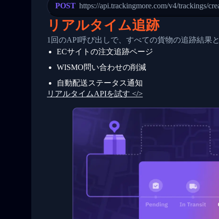
23
            "Details": "Departed Facili
POST
https://api.trackingmore.com/v4/trackings/cre
24
          },
25
          {
リアルタイム追跡
26
            "Date": "2017-03-06 15:28:0
27
            "StatusDescription": "Shipm
1回のAPI呼び出しで、すべての貨物の追跡結果
28
            "Details": "BEIJING-CHINA,P
ECサイトの注文追跡ページ
29
          }
30
        ]
WISMO問い合わせの削減
31
      }
32
    ]
自動配送ステータス通知
33
  }
リアルタイムAPIを試す </>
34
}