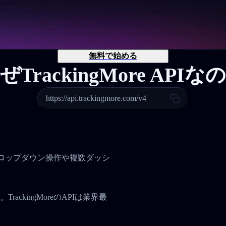
無料で始める
ぜTrackingMore APIな
https://api.trackingmore.com/v4
。
、ドロップダウン操作や複数ダッシ
ckingMoreのAPIは業界最