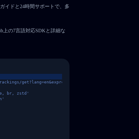
ガイドと24時間サポートで、多
tHub上の7言語対応SDKと詳細な
rackings/get?lang=en&express=ups&tracknumber=1939155131
e, br, zstd'
n'