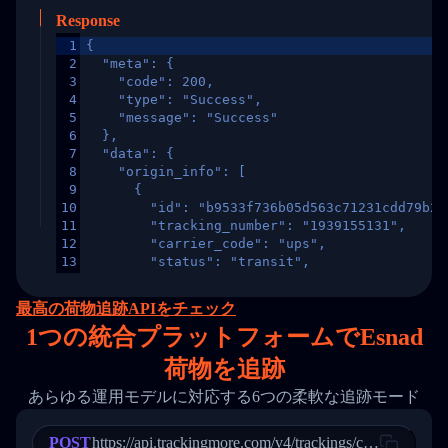
Response
1
{
2
  "meta": {
3
    "code": 200,
4
    "type": "Success",
5
    "message": "Success"
6
  },
7
  "data": {
8
    "origin_info": [
9
      {
10
        "id": "b9533f736b05d563c71231cdd79b2a
11
        "tracking_number": "1939155131",
12
        "carrier_code": "ups",
13
        "status": "transit",
14
        "original_country": "China",
15
        "destination_country": "United States
最高の荷物追跡APIをチェック
16
        "itemTimeLength": 2,
1
つの統合プラットフォームでEsnad
17
        "weblink": "",
18
        "phone": null,
荷物を追跡
19
        "trackinfo": [
20
          {
あらゆる運用モデルに対応する6つの柔軟な追跡モード
21
            "Date": "2017-03-08 04: 22: 00",
22
            "StatusDescription": "Departed Fa
POST
23
            "Details": "Departed Facility in 
https://api.trackingmore.com/v4/trackings/create