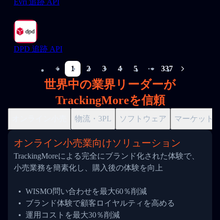
Evri 追跡 API
DPD 追跡 API
1
2
3
4
5
337
More pages
世界中の業界リーダーが
TrackingMoreを信頼
オンライン小売
物流・3PL
ソフトウェア
マーケット
オンライン小売業向けソリューション
TrackingMoreによる完全にブランド化された体験で、
小売業務を簡素化し、購入後の体験を向上
WISMO問い合わせを最大60％削減
ブランド体験で顧客ロイヤルティを高める
運用コストを最大30％削減