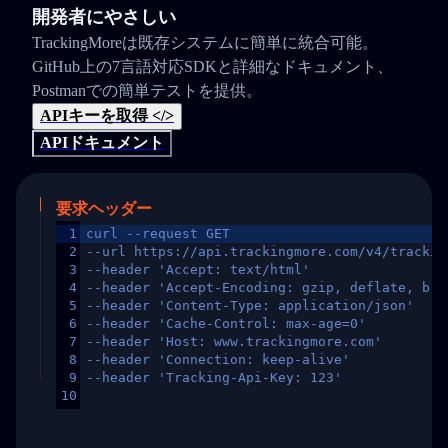
開発者にやさしい
TrackingMoreは既存システムに簡単に統合可能。
GitHub上の7言語対応SDKと詳細なドキュメント、
Postmanでの簡単テストを提供。
APIキーを取得 </>
APIドキュメント
要求ヘッダー
1
curl --request GET
2
--url https://api.trackingmore.com/v4/trackin
3
--header 'Accept: text/html'
4
--header 'Accept-Encoding: gzip, deflate, br,
5
--header 'Content-Type: application/json'
6
--header 'Cache-Control: max-age=0'
7
--header 'Host: www.trackingmore.com'
8
--header 'Connection: keep-alive'
9
--header 'Tracking-Api-Key: 123'
10