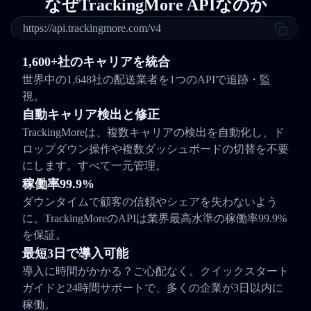
なぜTrackingMore APIなのか
https://api.trackingmore.com/v4
1,600+社のキャリアを統合
世界中の1,648社の配送業者を1つのAPIで追跡・監
視。
自動キャリア検出と修正
TrackingMoreは、複数キャリアの検出を自動化し、ド
ロップダウン操作や複数ダッシュボードの切替を不要
にします。すべて一元管理。
稼働率99.9%
ダウンタイムで顧客の信頼やシェアを失わないよう
に。TrackingMoreのAPIは業界最高水準の稼働率99.9%
を保証。
最短3日で導入可能
導入に時間がかかる？ご心配なく。クイックスタート
ガイドと24時間サポートで、多くの企業が3日以内に
稼働。