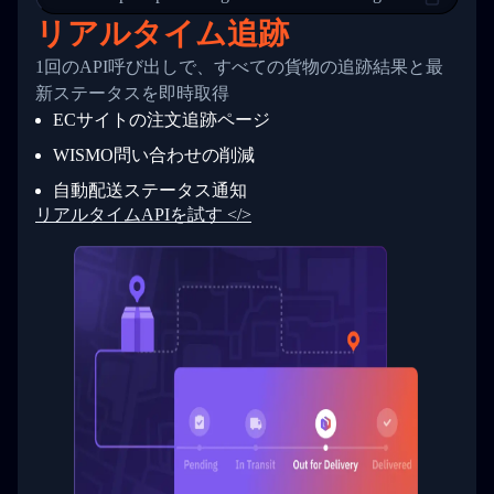
24
          },
リアルタイム追跡
25
          {
26
            "Date": "2017-03-06 15:28:00",
1回のAPI呼び出しで、すべての貨物の追跡結果と最
27
            "StatusDescription": "Shipment pi
新ステータスを即時取得
28
            "Details": "BEIJING-CHINA,PEOPLES
29
          }
ECサイトの注文追跡ページ
30
        ]
31
      }
WISMO問い合わせの削減
32
    ]
自動配送ステータス通知
33
  }
34
}
リアルタイムAPIを試す </>