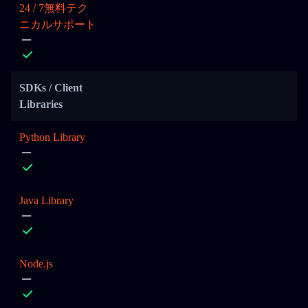
24 / 7無料テク
ニカルサポート
SDKs / Client
Libraries
Python Library
Java Library
Node.js