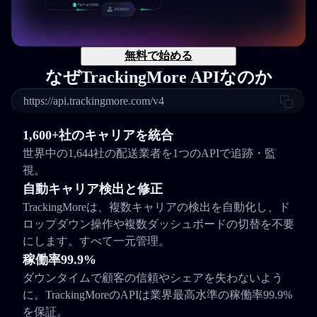
無料で始める
なぜTrackingMore APIなのか
https://api.trackingmore.com/v4
1,600+社のキャリアを統合
世界中の1,644社の配送業者を1つのAPIで追跡・監
視。
自動キャリア検出と修正
TrackingMoreは、複数キャリアの検出を自動化し、ド
ロップダウン操作や複数ダッシュボードの切替を不要
にします。すべて一元管理。
稼働率99.9%
ダウンタイムで顧客の信頼やシェアを失わないよう
に。TrackingMoreのAPIは業界最高水準の稼働率99.9%
を保証。