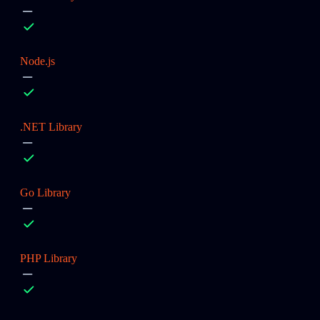
Node.js
.NET Library
Go Library
PHP Library