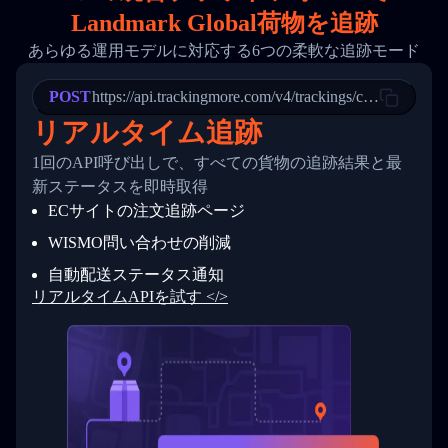
18
        "phone": null,
Landmark Global荷物を追跡
19
        "trackinfo": [
20
          {
あらゆる運用モデルに対応する6つの柔軟な追跡モード
21
            "Date": "2017-03-08 04: 22: 00",
22
            "StatusDescription": "Departed Fa
POST
23
            "Details": "Departed Facility in 
https://api.trackingmore.com/v4/trackings/create
24
          },
リアルタイム追跡
25
          {
26
            "Date": "2017-03-06 15:28:00",
1回のAPI呼び出しで、すべての貨物の追跡結果と最
27
            "StatusDescription": "Shipment pi
新ステータスを即時取得
28
            "Details": "BEIJING-CHINA,PEOPLES
29
          }
ECサイトの注文追跡ページ
30
        ]
31
      }
WISMO問い合わせの削減
32
    ]
自動配送ステータス通知
33
  }
34
}
リアルタイムAPIを試す </>