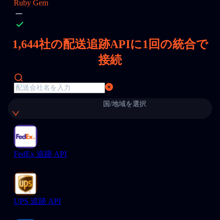
Ruby Gem
1,644
社の配送追跡APIに1回の統合で
接続
国/地域を選択
FedEx 追跡 API
UPS 追跡 API