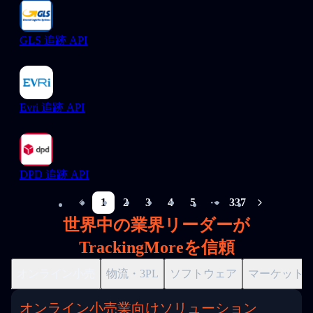
GLS 追跡 API
Evri 追跡 API
DPD 追跡 API
1
2
3
4
5
337
More pages
世界中の業界リーダーが
TrackingMoreを信頼
オンライン小売
物流・3PL
ソフトウェア
マーケット
オンライン小売業向けソリューション