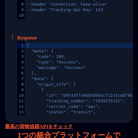
8
--header 'Connection: keep-alive'
9
--header 'Tracking-Api-Key: 123'
10
Response
1
{
2
  "meta": {
3
    "code": 200,
4
    "type": "Success",
5
    "message": "Success"
6
  },
7
  "data": {
8
    "origin_info": [
9
      {
10
        "id": "b9533f736b05d563c71231cdd79b2a
11
        "tracking_number": "1939155131",
12
        "carrier_code": "ups",
13
        "status": "transit",
14
        "original_country": "China",
15
        "destination_country": "United States
最高の荷物追跡APIをチェック
16
        "itemTimeLength": 2,
1
つの統合プラットフォームで
17
        "weblink": "",