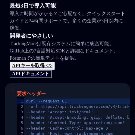
最短3日で導入可能
導入に時間がかかる？ご心配なく。クイックスタート
ガイドと24時間サポートで、多くの企業が3日以内に
稼働。
開発者にやさしい
TrackingMoreは既存システムに簡単に統合可能。
GitHub上の7言語対応SDKと詳細なドキュメント、
Postmanでの簡単テストを提供。
APIキーを取得 </>
APIドキュメント
要求ヘッダー
1
curl --request GET
2
--url https://api.trackingmore.com/v4/trackin
3
--header 'Accept: text/html'
4
--header 'Accept-Encoding: gzip, deflate, br,
5
--header 'Content-Type: application/json'
6
--header 'Cache-Control: max-age=0'
7
--header 'Host: www.trackingmore.com'