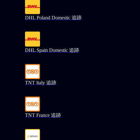
DHL Poland Domestic 追跡
DHL Spain Domestic 追跡
TNT Italy 追跡
TNT France 追跡