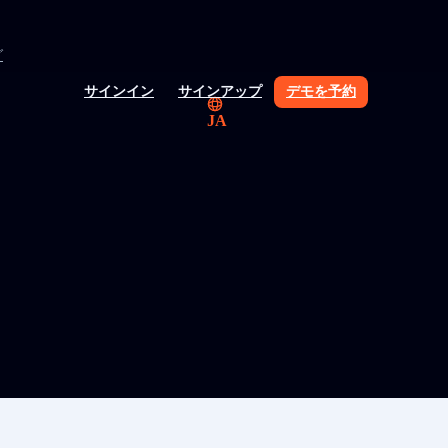
グ
サインイン
サインアップ
デモを予約
JA