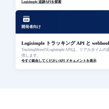
Logisimple 追跡APIを探索
開発者向け
Logisimple トラッキング API と webhoo
TrackingMoreのLogisimple API
供します。
今すぐ統合してください
API ドキュメントを表示