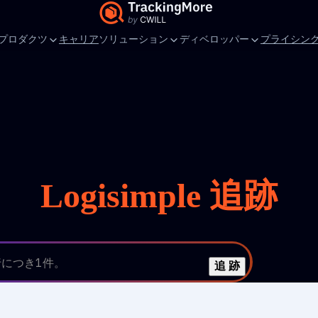
プロダクツ
キャリア
ソリューション
ディベロッパー
プライシン
Logisimple 追跡
行につき1件。
追 跡