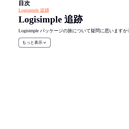
目次
Logisimple 追跡
Logisimple 追跡
Logisimple パッケージの旅について疑問に思いま
もっと表示
all your
parcels
1,600+
デモを予約