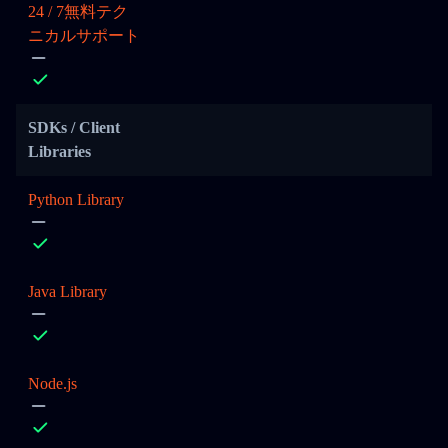
24 / 7無料テク
ニカルサポート
SDKs / Client
Libraries
Python Library
Java Library
Node.js