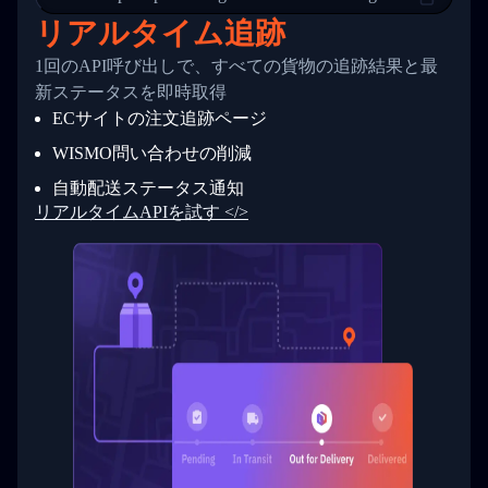
24
          },
リアルタイム追跡
25
          {
26
            "Date": "2017-03-06 15:28:00",
1回のAPI呼び出しで、すべての貨物の追跡結果と最
27
            "StatusDescription": "Shipment pi
新ステータスを即時取得
28
            "Details": "BEIJING-CHINA,PEOPLES
29
          }
ECサイトの注文追跡ページ
30
        ]
31
      }
WISMO問い合わせの削減
32
    ]
自動配送ステータス通知
33
  }
34
}
リアルタイムAPIを試す </>