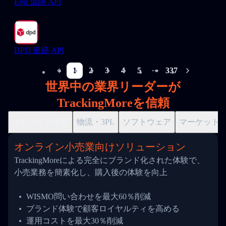
Evri 追跡 API
DPD 追跡 API
1
2
3
4
5
337
More pages
世界中の業界リーダーが
TrackingMoreを信頼
オンライン小売
物流・3PL
ソフトウェア
マーケット
オンライン小売業向けソリューション
TrackingMoreによる完全にブランド化された体験で、
小売業務を簡素化し、購入後の体験を向上
WISMO問い合わせを最大60％削減
ブランド体験で顧客ロイヤルティを高める
運用コストを最大30％削減