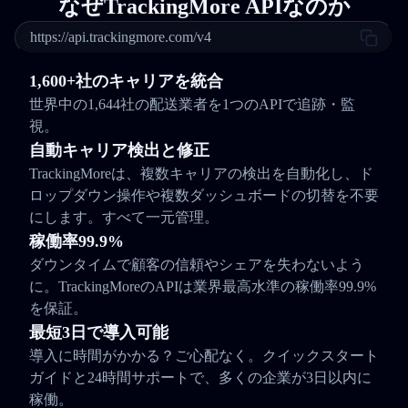
なぜTrackingMore APIなのか
https://api.trackingmore.com/v4
1,600+社のキャリアを統合
世界中の1,644社の配送業者を1つのAPIで追跡・監
視。
自動キャリア検出と修正
TrackingMoreは、複数キャリアの検出を自動化し、ド
ロップダウン操作や複数ダッシュボードの切替を不要
にします。すべて一元管理。
稼働率99.9%
ダウンタイムで顧客の信頼やシェアを失わないよう
に。TrackingMoreのAPIは業界最高水準の稼働率99.9%
を保証。
最短3日で導入可能
導入に時間がかかる？ご心配なく。クイックスタート
ガイドと24時間サポートで、多くの企業が3日以内に
稼働。