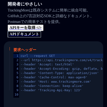
開発者にやさしい
TrackingMoreは既存システムに簡単に統合可能。
GitHub上の7言語対応SDKと詳細なドキュメント、
Postmanでの簡単テストを提供。
APIキーを取得 </>
APIドキュメント
要求ヘッダー
1
curl --request GET
2
--url https://api.trackingmore.com/v4/trackin
3
--header 'Accept: text/html'
4
--header 'Accept-Encoding: gzip, deflate, br,
5
--header 'Content-Type: application/json'
6
--header 'Cache-Control: max-age=0'
7
--header 'Host: www.trackingmore.com'
8
--header 'Connection: keep-alive'
9
--header 'Tracking-Api-Key: 123'
10