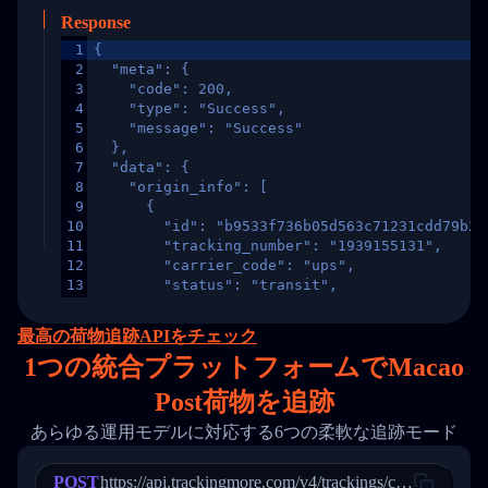
Response
1
{
2
  "meta": {
3
    "code": 200,
4
    "type": "Success",
5
    "message": "Success"
6
  },
7
  "data": {
8
    "origin_info": [
9
      {
10
        "id": "b9533f736b05d563c71231cdd79b2a
11
        "tracking_number": "1939155131",
12
        "carrier_code": "ups",
13
        "status": "transit",
14
        "original_country": "China",
15
        "destination_country": "United States
最高の荷物追跡APIをチェック
16
        "itemTimeLength": 2,
1
つの統合プラットフォームでMacao
17
        "weblink": "",
18
        "phone": null,
Post荷物を追跡
19
        "trackinfo": [
20
          {
あらゆる運用モデルに対応する6つの柔軟な追跡モード
21
            "Date": "2017-03-08 04: 22: 00",
22
            "StatusDescription": "Departed Fa
POST
23
            "Details": "Departed Facility in 
https://api.trackingmore.com/v4/trackings/create