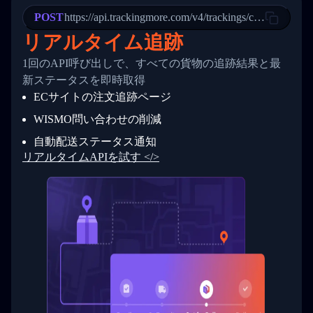
22
            "StatusDescription": "Departed Fa
POST
23
            "Details": "Departed Facility in 
https://api.trackingmore.com/v4/trackings/create
24
          },
リアルタイム追跡
25
          {
26
            "Date": "2017-03-06 15:28:00",
1回のAPI呼び出しで、すべての貨物の追跡結果と最
27
            "StatusDescription": "Shipment pi
新ステータスを即時取得
28
            "Details": "BEIJING-CHINA,PEOPLES
29
          }
ECサイトの注文追跡ページ
30
        ]
31
      }
WISMO問い合わせの削減
32
    ]
自動配送ステータス通知
33
  }
34
}
リアルタイムAPIを試す </>