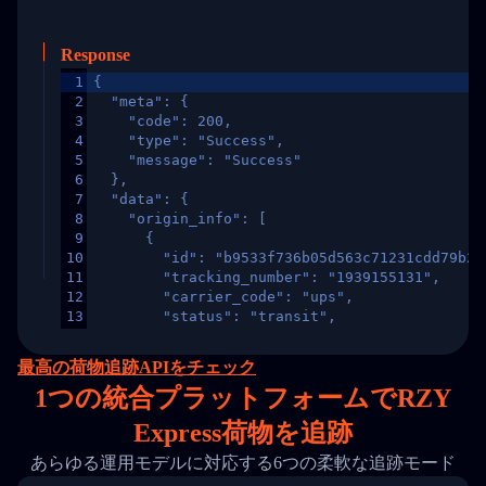
Response
1
{
2
  "meta": {
3
    "code": 200,
4
    "type": "Success",
5
    "message": "Success"
6
  },
7
  "data": {
8
    "origin_info": [
9
      {
10
        "id": "b9533f736b05d563c71231cdd79b2a
11
        "tracking_number": "1939155131",
12
        "carrier_code": "ups",
13
        "status": "transit",
14
        "original_country": "China",
15
        "destination_country": "United States
最高の荷物追跡APIをチェック
16
        "itemTimeLength": 2,
1
つの統合プラットフォームでRZY
17
        "weblink": "",
18
        "phone": null,
Express荷物を追跡
19
        "trackinfo": [
20
          {
あらゆる運用モデルに対応する6つの柔軟な追跡モード
21
            "Date": "2017-03-08 04: 22: 00",