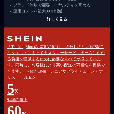
ブランド体験で顧客ロイヤルティを高める
運用コストを最大30％削減
詳しく見る
「TrackingMoreの追跡APIには、終わりのないWISMO
リクエストによってカスタマーサービスチームにかか
る負担を軽減するために必要なすべてが揃っていま
す。同時に、お客様により高い配送の可視性を提供で
きます。」- Min Chen、シニアサプライチェーンアナ
リスト、SHEIN
5
X
効率の向上
60
%