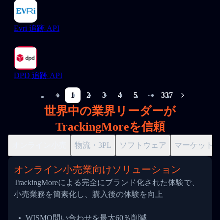
Evri 追跡 API
DPD 追跡 API
1
2
3
4
5
337
More pages
世界中の業界リーダーが
TrackingMoreを信頼
オンライン小売
物流・3PL
ソフトウェア
マーケット
オンライン小売業向けソリューション
TrackingMoreによる完全にブランド化された体験で、
小売業務を簡素化し、購入後の体験を向上
WISMO問い合わせを最大60％削減