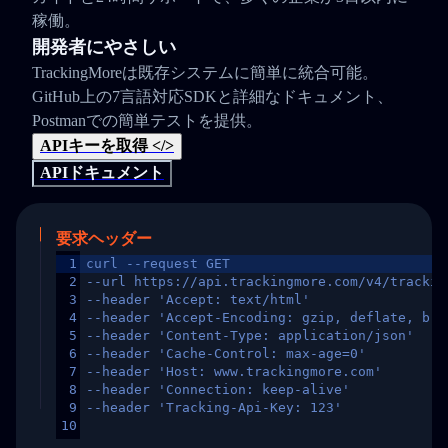
稼働。
開発者にやさしい
TrackingMoreは既存システムに簡単に統合可能。
GitHub上の7言語対応SDKと詳細なドキュメント、
Postmanでの簡単テストを提供。
APIキーを取得 </>
APIドキュメント
要求ヘッダー
1
curl --request GET
2
--url https://api.trackingmore.com/v4/trackin
3
--header 'Accept: text/html'
4
--header 'Accept-Encoding: gzip, deflate, br,
5
--header 'Content-Type: application/json'
6
--header 'Cache-Control: max-age=0'
7
--header 'Host: www.trackingmore.com'
8
--header 'Connection: keep-alive'
9
--header 'Tracking-Api-Key: 123'
10