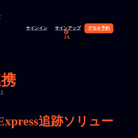
グ
サインイン
サインアップ
デモを予約
JA
連携
向上
press追跡ソリュー