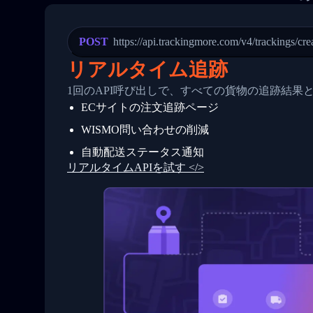
21
            "Date": "2017-03-08 04: 22:
22
            "StatusDescription": "Depar
23
            "Details": "Departed Facili
POST
https://api.trackingmore.com/v4/trackings/cre
24
          },
25
          {
リアルタイム追跡
26
            "Date": "2017-03-06 15:28:0
27
            "StatusDescription": "Shipm
1回のAPI呼び出しで、すべての貨物の追跡結果
28
            "Details": "BEIJING-CHINA,P
ECサイトの注文追跡ページ
29
          }
30
        ]
WISMO問い合わせの削減
31
      }
32
    ]
自動配送ステータス通知
33
  }
リアルタイムAPIを試す </>
34
}