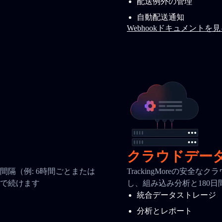
配送例外の管理
自動配送通知
Webhookドキュメントを
クラウドデー
隔（例: 6時間ごとまたは
TrackingMoreの安
で続けます
し、組み込み分析と180
統合データストレージ
分析とレポート