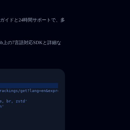
ガイドと24時間サポートで、多
tHub上の7言語対応SDKと詳細な
rackings/get?lang=en&express=ups&tracknumber=1939155131
e, br, zstd'
n'