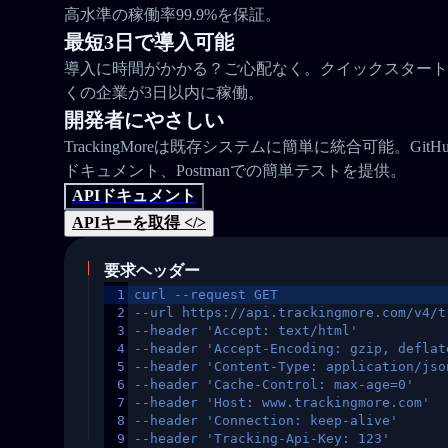
高水準の稼働率99.9%を保証。
最短3日で導入可能
導入に時間がかかる？ご心配なく。クイックスタート
くの企業が3日以内に稼働。
開発者にやさしい
TrackingMoreは既存システムに簡単に統合可能。Gi
ドキュメント、Postmanでの簡単テストを提供。
APIドキュメント
APIキーを取得 </>
要求ヘッダー
1
curl --request GET
2
--url https://api.trackingmore.com/v4/t
3
--header 'Accept: text/html'
4
--header 'Accept-Encoding: gzip, deflat
5
--header 'Content-Type: application/jso
6
--header 'Cache-Control: max-age=0'
7
--header 'Host: www.trackingmore.com'
8
--header 'Connection: keep-alive'
9
--header 'Tracking-Api-Key: 123'