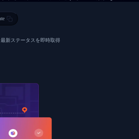
 00",
ted Facility in HONG KONG-HONG KONG",
ty in HONG KONG-HONG KONG, HONG KONG-HONG KONG,2017-03-0
ate
0",
ent picked up",
と最新ステータスを即時取得
EOPLES REPUBLIC"