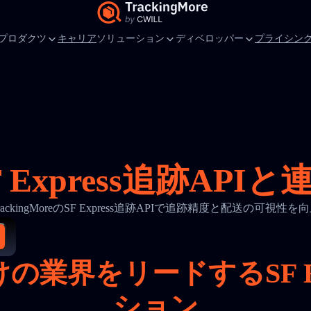
プロダクツ
キャリア
ソリューション
ディベロッパー
プライシン
F Express追跡APIと
rackingMoreのSF Express追跡APIで追跡精度と配送の可視性を
の業界をリードするSF Ex
ション