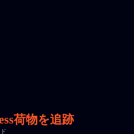
ess荷物を追跡
ード