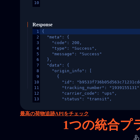
10
Response
1
{
2
  "meta": {
3
    "code": 200,
4
    "type": "Success",
5
    "message": "Success"
6
  },
7
  "data": {
8
    "origin_info": [
9
      {
10
        "id": "b9533f736b05d563c71231cd
11
        "tracking_number": "1939155131"
12
        "carrier_code": "ups",
13
        "status": "transit",
14
        "original_country": "China",
15
        "destination_country": "United 
最高の荷物追跡APIをチェック
16
        "itemTimeLength": 2,
1
つの統合プラ
17
        "weblink": "",
18
        "phone": null,
19
        "trackinfo": [
あ
20
          {