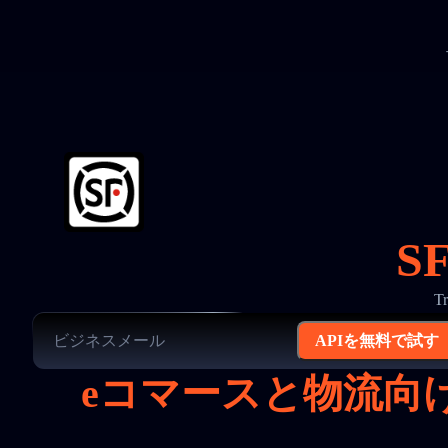
S
T
APIを無料で試す
eコマースと物流向け