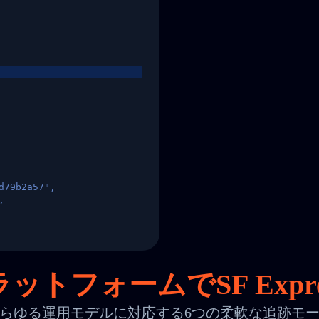
d79b2a57",
,
States",
ットフォームでSF Expr
らゆる運用モデルに対応する6つの柔軟な追跡モ