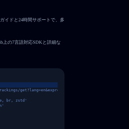
ガイドと24時間サポートで、多
tHub上の7言語対応SDKと詳細な
rackings/get?lang=en&express=ups&tracknumber=1939155131
e, br, zstd'
n'