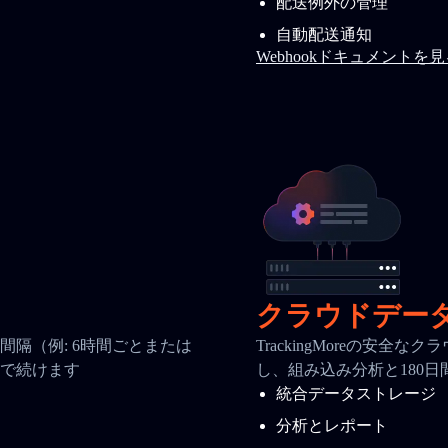
配送例外の管理
自動配送通知
Webhookドキュメントを
クラウドデー
隔（例: 6時間ごとまたは
TrackingMoreの安
で続けます
し、組み込み分析と180
統合データストレージ
分析とレポート