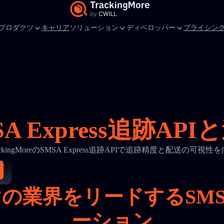
プロダクツ
キャリア
ソリューション
ディベロッパー
プライシン
SA Express追跡API
ackingMoreのSMSA Express追跡APIで追跡精度と配送の可視性
業界をリードするSMSA 
ーション