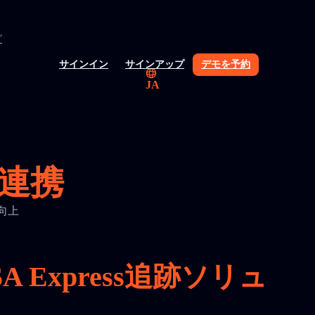
グ
サインイン
サインアップ
デモを予約
JA
と連携
を向上
Express追跡ソリュ