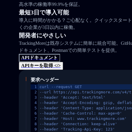
高水準の稼働率99.9%を保証。
最短3日で導入可能
導入に時間がかかる？ご心配なく。クイックスタート
くの企業が3日以内に稼働。
開発者にやさしい
TrackingMoreは既存システムに簡単に統合可能。Gi
ドキュメント、Postmanでの簡単テストを提供。
APIドキュメント
APIキーを取得 </>
要求ヘッダー
1
curl --request GET
2
--url https://api.trackingmore.com/v4/t
3
--header 'Accept: text/html'
4
--header 'Accept-Encoding: gzip, deflat
5
--header 'Content-Type: application/jso
6
--header 'Cache-Control: max-age=0'
7
--header 'Host: www.trackingmore.com'
8
--header 'Connection: keep-alive'
9
--header 'Tracking-Api-Key: 123'