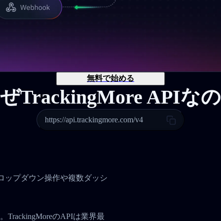
無料で始める
ぜTrackingMore APIな
https://api.trackingmore.com/v4
。
、ドロップダウン操作や複数ダッシ
ckingMoreのAPIは業界最