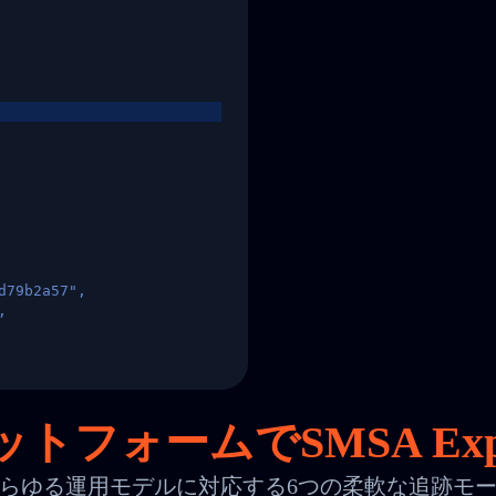
d79b2a57",
,
States",
トフォームでSMSA Exp
らゆる運用モデルに対応する6つの柔軟な追跡モ