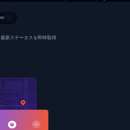
 00",
ted Facility in HONG KONG-HONG KONG",
ty in HONG KONG-HONG KONG, HONG KONG-HONG KONG,2017-03-0
ate
0",
ent picked up",
と最新ステータスを即時取得
EOPLES REPUBLIC"