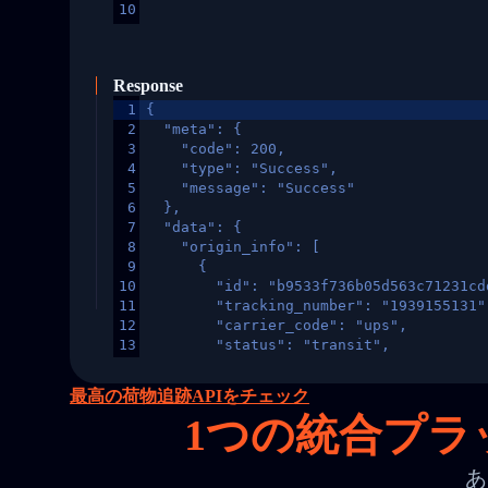
10
Response
1
{
2
  "meta": {
3
    "code": 200,
4
    "type": "Success",
5
    "message": "Success"
6
  },
7
  "data": {
8
    "origin_info": [
9
      {
10
        "id": "b9533f736b05d563c71231cd
11
        "tracking_number": "1939155131"
12
        "carrier_code": "ups",
13
        "status": "transit",
14
        "original_country": "China",
15
        "destination_country": "United 
最高の荷物追跡APIをチェック
16
        "itemTimeLength": 2,
1
つの統合プラッ
17
        "weblink": "",
18
        "phone": null,
19
        "trackinfo": [
あ
20
          {