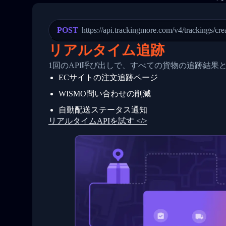
21
            "Date": "2017-03-08 04: 22:
22
            "StatusDescription": "Depar
23
            "Details": "Departed Facili
POST
https://api.trackingmore.com/v4/trackings/cre
24
          },
25
          {
リアルタイム追跡
26
            "Date": "2017-03-06 15:28:0
27
            "StatusDescription": "Shipm
1回のAPI呼び出しで、すべての貨物の追跡結果
28
            "Details": "BEIJING-CHINA,P
ECサイトの注文追跡ページ
29
          }
30
        ]
WISMO問い合わせの削減
31
      }
32
    ]
自動配送ステータス通知
33
  }
リアルタイムAPIを試す </>
34
}