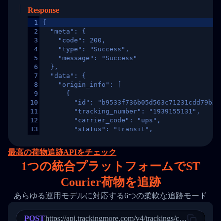
Response
1
{
2
  "meta": {
3
    "code": 200,
4
    "type": "Success",
5
    "message": "Success"
6
  },
7
  "data": {
8
    "origin_info": [
9
      {
10
        "id": "b9533f736b05d563c71231cdd79b2a
11
        "tracking_number": "1939155131",
12
        "carrier_code": "ups",
13
        "status": "transit",
14
        "original_country": "China",
15
        "destination_country": "United States
最高の荷物追跡APIをチェック
16
        "itemTimeLength": 2,
1
つの統合プラットフォームでST
17
        "weblink": "",
18
        "phone": null,
Courier荷物を追跡
19
        "trackinfo": [
20
          {
あらゆる運用モデルに対応する6つの柔軟な追跡モード
21
            "Date": "2017-03-08 04: 22: 00",
22
            "StatusDescription": "Departed Fa
POST
23
            "Details": "Departed Facility in 
https://api.trackingmore.com/v4/trackings/create