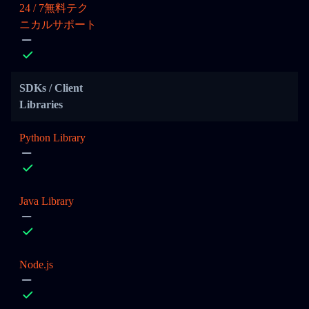
24 / 7無料テク
ニカルサポート
SDKs / Client
Libraries
Python Library
Java Library
Node.js