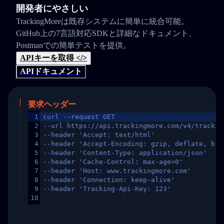
開発者にやさしい
TrackingMoreは既存システムに簡単に統合可能。
GitHub上の7言語対応SDKと詳細なドキュメント、
Postmanでの簡単テストを提供。
APIキーを取得 </>
APIドキュメント
要求ヘッダー
1
curl --request GET
2
--url https://api.trackingmore.com/v4/trackin
3
--header 'Accept: text/html'
4
--header 'Accept-Encoding: gzip, deflate, br,
5
--header 'Content-Type: application/json'
6
--header 'Cache-Control: max-age=0'
7
--header 'Host: www.trackingmore.com'
8
--header 'Connection: keep-alive'
9
--header 'Tracking-Api-Key: 123'
10