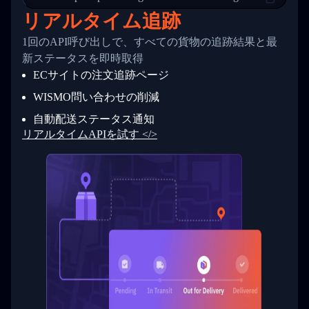
24
          },
リアルタイム追跡
25
          {
26
            "Date": "2017-03-06 15:28:00",
1回のAPI呼び出しで、すべての貨物の追跡結果と最
27
            "StatusDescription": "Shipment pi
新ステータスを即時取得
28
            "Details": "BEIJING-CHINA,PEOPLES
29
          }
ECサイトの注文追跡ページ
30
        ]
31
      }
WISMO問い合わせの削減
32
    ]
自動配送ステータス通知
33
  }
34
}
リアルタイムAPIを試す </>