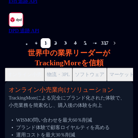
Evri 追跡 API
DPD 追跡 API
1
2
3
4
5
337
More pages
世界中の業界リーダーが
TrackingMoreを信頼
オンライン小売
物流・3PL
ソフトウェア
マーケット
オンライン小売業向けソリューション
TrackingMoreによる完全にブランド化された体験で、
小売業務を簡素化し、購入後の体験を向上
WISMO問い合わせを最大60％削減
ブランド体験で顧客ロイヤルティを高める
運用コストを最大30％削減