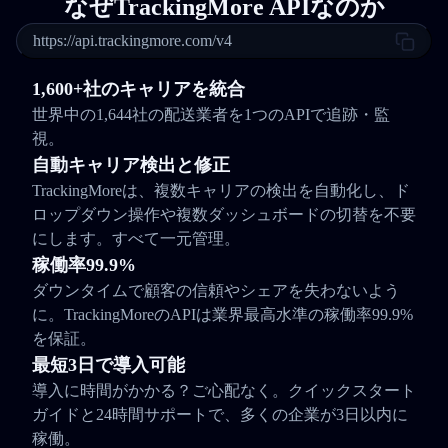
なぜTrackingMore APIなのか
https://api.trackingmore.com/v4
1,600+社のキャリアを統合
世界中の1,644社の配送業者を1つのAPIで追跡・監
視。
自動キャリア検出と修正
TrackingMoreは、複数キャリアの検出を自動化し、ド
ロップダウン操作や複数ダッシュボードの切替を不要
にします。すべて一元管理。
稼働率99.9%
ダウンタイムで顧客の信頼やシェアを失わないよう
に。TrackingMoreのAPIは業界最高水準の稼働率99.9%
を保証。
最短3日で導入可能
導入に時間がかかる？ご心配なく。クイックスタート
ガイドと24時間サポートで、多くの企業が3日以内に
稼働。