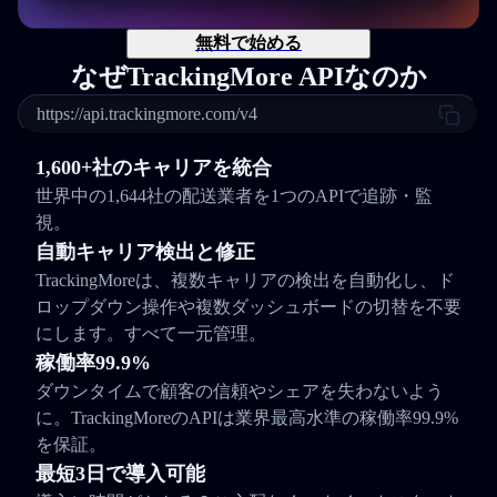
無料で始める
なぜTrackingMore APIなのか
https://api.trackingmore.com/v4
1,600+社のキャリアを統合
世界中の1,644社の配送業者を1つのAPIで追跡・監
視。
自動キャリア検出と修正
TrackingMoreは、複数キャリアの検出を自動化し、ド
ロップダウン操作や複数ダッシュボードの切替を不要
にします。すべて一元管理。
稼働率99.9%
ダウンタイムで顧客の信頼やシェアを失わないよう
に。TrackingMoreのAPIは業界最高水準の稼働率99.9%
を保証。
最短3日で導入可能