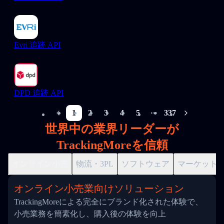
Evri 追跡 API
DPD 追跡 API
1
2
3
4
5
337
More pages
世界中の業界リーダーが
TrackingMoreを信頼
オンライン小売
物流・3PL
ソフトウェア
マーケット
オンライン小売業向けソリューション
TrackingMoreによる完全にブランド化された体験で、
小売業務を簡素化し、購入後の体験を向上