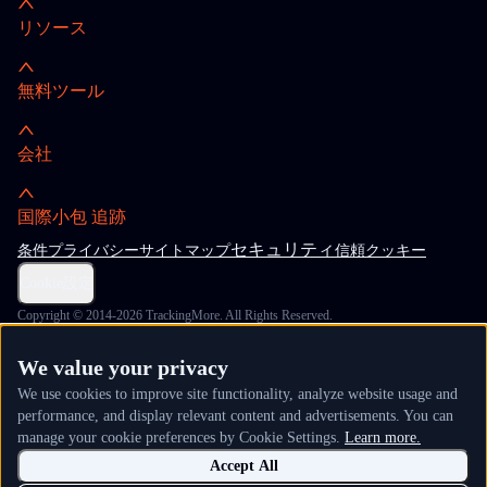
リソース
無料ツール
会社
国際小包 追跡
セキュリティ
条件
プライバシー
サイトマップ
信頼
クッキー
Cookie設定
Copyright © 2014-2026 TrackingMore. All Rights Reserved.
We value your privacy
We use cookies to improve site functionality, analyze website usage and
performance, and display relevant content and advertisements. You can
manage your cookie preferences by Cookie Settings.
Learn more.
Accept All