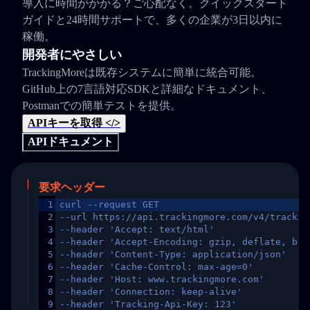
導入に時間がかかる？ご心配なく。クイックスタート
ガイドと24時間サポートで、多くの企業が3日以内に
稼働。
開発者にやさしい
TrackingMoreは既存システムに簡単に統合可能。
GitHub上の7言語対応SDKと詳細なドキュメント、
Postmanでの簡単テストを提供。
APIキーを取得 </>
APIドキュメント
要求ヘッダー
1
curl --request GET
2
--url https://api.trackingmore.com/v4/trackin
3
--header 'Accept: text/html'
4
--header 'Accept-Encoding: gzip, deflate, br,
5
--header 'Content-Type: application/json'
6
--header 'Cache-Control: max-age=0'
7
--header 'Host: www.trackingmore.com'
8
--header 'Connection: keep-alive'
9
--header 'Tracking-Api-Key: 123'