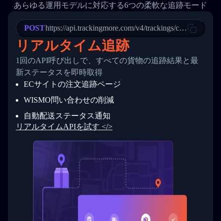
20
          {
あらゆる運用モデルに対応する6つの柔軟な追跡モード
21
            "Date": "2017-03-08 04: 22: 00",
22
            "StatusDescription": "Departed Fa
POST
23
            "Details": "Departed Facility in 
https://api.trackingmore.com/v4/trackings/create
24
          },
リアルタイム追跡
25
          {
26
            "Date": "2017-03-06 15:28:00",
1回のAPI呼び出しで、すべての貨物の追跡結果と最
27
            "StatusDescription": "Shipment pi
新ステータスを即時取得
28
            "Details": "BEIJING-CHINA,PEOPLES
29
          }
ECサイトの注文追跡ページ
30
        ]
31
      }
WISMO問い合わせの削減
32
    ]
自動配送ステータス通知
33
  }
34
}
リアルタイムAPIを試す </>