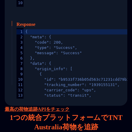
10
Response
1
{
2
  "meta": {
3
    "code": 200,
4
    "type": "Success",
5
    "message": "Success"
6
  },
7
  "data": {
8
    "origin_info": [
9
      {
10
        "id": "b9533f736b05d563c71231cdd79b2a
11
        "tracking_number": "1939155131",
12
        "carrier_code": "ups",
13
        "status": "transit",
14
        "original_country": "China",
15
        "destination_country": "United States
最高の荷物追跡APIをチェック
16
        "itemTimeLength": 2,
1
つの統合プラットフォームでTNT
17
        "weblink": "",
18
        "phone": null,
Australia荷物を追跡
19
        "trackinfo": [