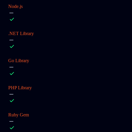
Node.js
.NET Library
Go Library
PHP Library
Ruby Gem