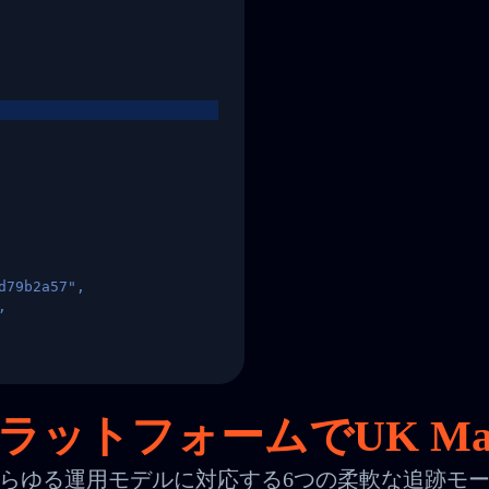
d79b2a57",
,
States",
ラットフォームでUK Ma
らゆる運用モデルに対応する6つの柔軟な追跡モ