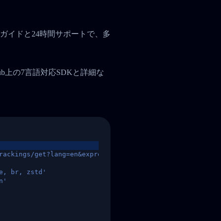
ガイドと24時間サポートで、多
tHub上の7言語対応SDKと詳細な
rackings/get?lang=en&express=ups&tracknumber=1939155131
e, br, zstd'
n'