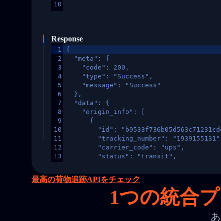
10
Response
1
{
2
  "meta": {
3
    "code": 200,
4
    "type": "Success",
5
    "message": "Success"
6
  },
7
  "data": {
8
    "origin_info": [
9
      {
10
        "id": "b9533f736b05d563c71231cd
11
        "tracking_number": "1939155131"
12
        "carrier_code": "ups",
13
        "status": "transit",
14
        "original_country": "China",
15
        "destination_country": "United 
最高の荷物追跡APIをチェック
16
        "itemTimeLength": 2,
1
つの統合プ
17
        "weblink": "",
18
        "phone": null,
19
        "trackinfo": [
あ
20
          {