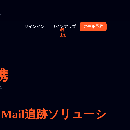
グ
サインイン
サインアップ
デモを予約
JA
携
上
Mail追跡ソリューシ