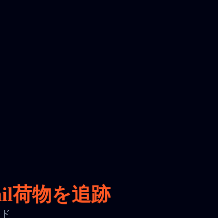
il荷物を追跡
ード