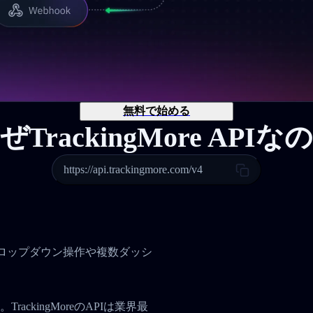
無料で始める
ぜTrackingMore APIな
https://api.trackingmore.com/v4
。
、ドロップダウン操作や複数ダッシ
ckingMoreのAPIは業界最