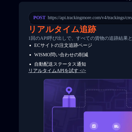
21
            "Date": "2017-03-08 04: 22:
22
            "StatusDescription": "Depar
23
            "Details": "Departed Facili
POST
https://api.trackingmore.com/v4/trackings/cre
24
          },
25
          {
リアルタイム追跡
26
            "Date": "2017-03-06 15:28:0
27
            "StatusDescription": "Shipm
1回のAPI呼び出しで、すべての貨物の追跡結果
28
            "Details": "BEIJING-CHINA,P
ECサイトの注文追跡ページ
29
          }
30
        ]
WISMO問い合わせの削減
31
      }
32
    ]
自動配送ステータス通知
33
  }
リアルタイムAPIを試す </>
34
}