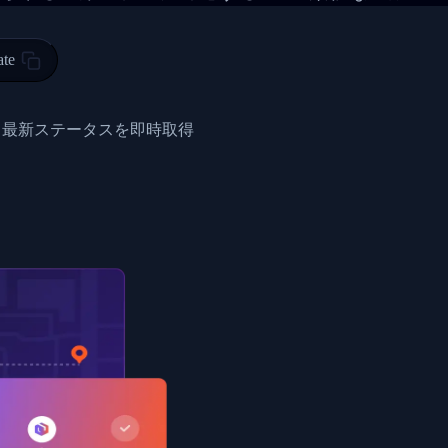
 00",
ted Facility in HONG KONG-HONG KONG",
ty in HONG KONG-HONG KONG, HONG KONG-HONG KONG,2017-03-0
ate
0",
ent picked up",
と最新ステータスを即時取得
EOPLES REPUBLIC"