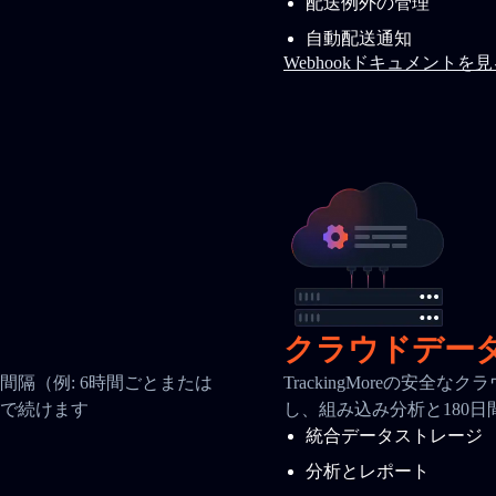
配送例外の管理
自動配送通知
Webhookドキュメントを
クラウドデー
隔（例: 6時間ごとまたは
TrackingMoreの安
で続けます
し、組み込み分析と180
統合データストレージ
分析とレポート