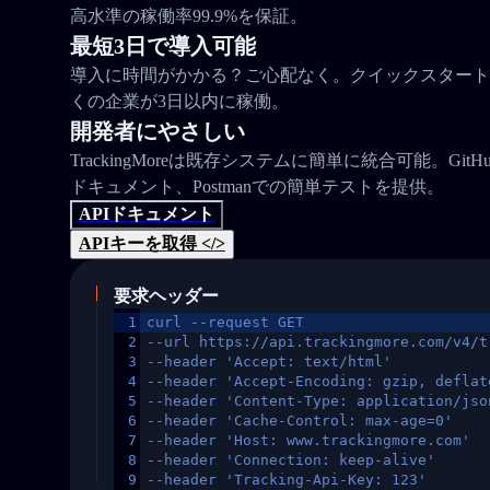
高水準の稼働率99.9%を保証。
最短3日で導入可能
導入に時間がかかる？ご心配なく。クイックスタート
くの企業が3日以内に稼働。
開発者にやさしい
TrackingMoreは既存システムに簡単に統合可能。Gi
ドキュメント、Postmanでの簡単テストを提供。
APIドキュメント
APIキーを取得 </>
要求ヘッダー
1
curl --request GET
2
--url https://api.trackingmore.com/v4/t
3
--header 'Accept: text/html'
4
--header 'Accept-Encoding: gzip, deflat
5
--header 'Content-Type: application/jso
6
--header 'Cache-Control: max-age=0'
7
--header 'Host: www.trackingmore.com'
8
--header 'Connection: keep-alive'
9
--header 'Tracking-Api-Key: 123'