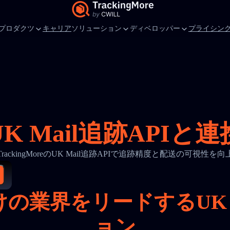
プロダクツ
キャリア
ソリューション
ディベロッパー
プライシン
UK Mail追跡APIと連
TrackingMoreのUK Mail追跡APIで追跡精度と配送の可視性を向
の業界をリードするUK 
ョン