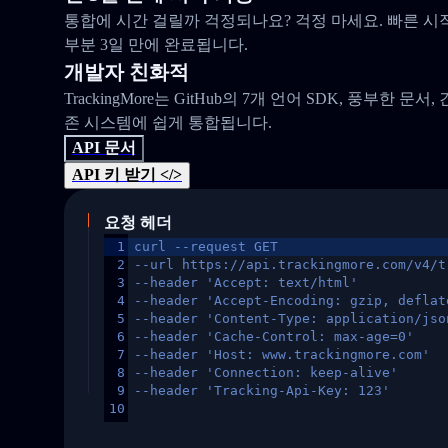
통합에 시간 걸릴까 걱정되나요? 걱정 마세요. 빠른 시
부분 3일 만에 완료됩니다.
개발자 친화적
TrackingMore는 GitHub의 7개 언어 SDK, 풍부한 문서
존 시스템에 쉽게 통합됩니다.
API 문서
API 키 받기 </>
요청 헤더
1
curl --request GET
2
--url https://api.trackingmore.com/v4/t
3
--header 'Accept: text/html'
4
--header 'Accept-Encoding: gzip, deflat
5
--header 'Content-Type: application/jso
6
--header 'Cache-Control: max-age=0'
7
--header 'Host: www.trackingmore.com'
8
--header 'Connection: keep-alive'
9
--header 'Tracking-Api-Key: 123'
10