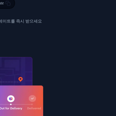
ty in HONG KONG-HONG KONG, HONG KONG-HONG KONG,2017-03-0
ate
0",
ent picked up",
업데이트를 즉시 받으세요
EOPLES REPUBLIC"