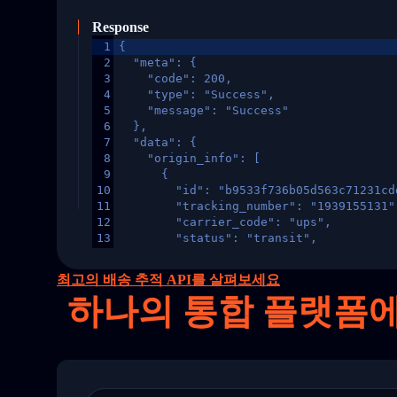
Response
1
{
2
  "meta": {
3
    "code": 200,
4
    "type": "Success",
5
    "message": "Success"
6
  },
7
  "data": {
8
    "origin_info": [
9
      {
10
        "id": "b9533f736b05d563c71231cd
11
        "tracking_number": "1939155131"
12
        "carrier_code": "ups",
13
        "status": "transit",
14
        "original_country": "China",
15
        "destination_country": "United 
최고의 배송 추적 API를 살펴보세요
16
        "itemTimeLength": 2,
하나의
통합 플랫폼에서 
17
        "weblink": "",
18
        "phone": null,
19
        "trackinfo": [
20
          {
21
            "Date": "2017-03-08 04: 22:
22
            "StatusDescription": "Depar