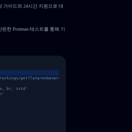
작 가이드와 24시간 지원으로 대
, 간편한 Postman 테스트를 통해 기
rackings/get?lang=en&express=ups&tracknumber=1939155131
e, br, zstd'
n'