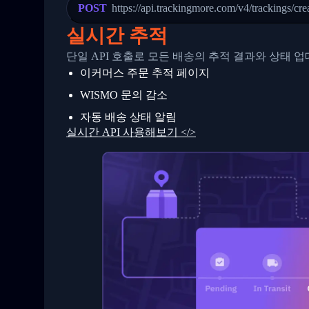
23
            "Details": "Departed Facili
POST
https://api.trackingmore.com/v4/trackings/cre
24
          },
25
          {
실시간 추적
26
            "Date": "2017-03-06 15:28:0
27
            "StatusDescription": "Shipm
단일 API 호출로 모든 배송의 추적 결과와 상태 
28
            "Details": "BEIJING-CHINA,P
이커머스 주문 추적 페이지
29
          }
30
        ]
WISMO 문의 감소
31
      }
32
    ]
자동 배송 상태 알림
33
  }
실시간 API 사용해보기 </>
34
}