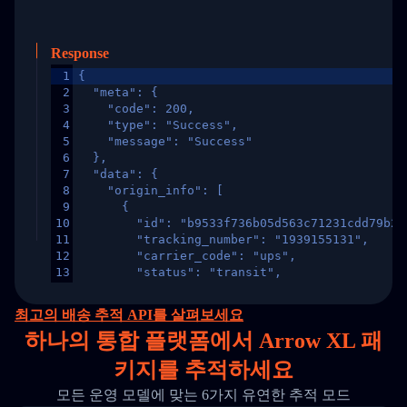
Response
1
{
2
  "meta": {
3
    "code": 200,
4
    "type": "Success",
5
    "message": "Success"
6
  },
7
  "data": {
8
    "origin_info": [
9
      {
10
        "id": "b9533f736b05d563c71231cdd79b2a
11
        "tracking_number": "1939155131",
12
        "carrier_code": "ups",
13
        "status": "transit",
14
        "original_country": "China",
15
        "destination_country": "United States
최고의 배송 추적 API를 살펴보세요
16
        "itemTimeLength": 2,
하나의
통합 플랫폼에서 Arrow XL 패
17
        "weblink": "",
18
        "phone": null,
키지를 추적하세요
19
        "trackinfo": [
20
          {
모든 운영 모델에 맞는 6가지 유연한 추적 모드
21
            "Date": "2017-03-08 04: 22: 00",