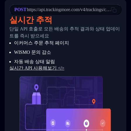
22
            "StatusDescription": "Departed Fa
POST
23
            "Details": "Departed Facility in 
https://api.trackingmore.com/v4/trackings/create
24
          },
실시간 추적
25
          {
26
            "Date": "2017-03-06 15:28:00",
단일 API 호출로 모든 배송의 추적 결과와 상태 업데이
27
            "StatusDescription": "Shipment pi
트를 즉시 받으세요
28
            "Details": "BEIJING-CHINA,PEOPLES
29
          }
이커머스 주문 추적 페이지
30
        ]
31
      }
WISMO 문의 감소
32
    ]
자동 배송 상태 알림
33
  }
34
}
실시간 API 사용해보기 </>