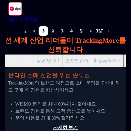
DPD 추적 API
1
2
3
4
5
337
More pages
전 세계 산업 리더들이 TrackingMore를
신뢰합니다
온라인 소매
물류 및 3PL
소프트웨어
마켓플레이스
드
온라인 소매 산업을 위한 솔루션
TrackingMore의 브랜드 여정으로 소매 운영을 단순화하
고 구매 후 경험을 향상시키세요
WISMO 문의를 최대 60%까지 줄이세요
브랜드 경험을 통해 고객 충성도를 높이세요
운영 비용을 최대 30% 절감하세요
자세히 보기