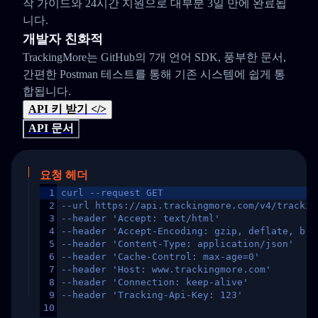
작 가이드와 24시간 지원으로 대부분 3일 만에 완료됩
니다.
개발자 친화적
TrackingMore는 GitHub의 7개 언어 SDK, 풍부한 문서,
간편한 Postman 테스트를 통해 기존 시스템에 쉽게 통
합됩니다.
API 키 받기 </>
API 문서
요청 헤더
1
curl --request GET
2
--url https://api.trackingmore.com/v4/trackin
3
--header 'Accept: text/html'
4
--header 'Accept-Encoding: gzip, deflate, br,
5
--header 'Content-Type: application/json'
6
--header 'Cache-Control: max-age=0'
7
--header 'Host: www.trackingmore.com'
8
--header 'Connection: keep-alive'
9
--header 'Tracking-Api-Key: 123'
10