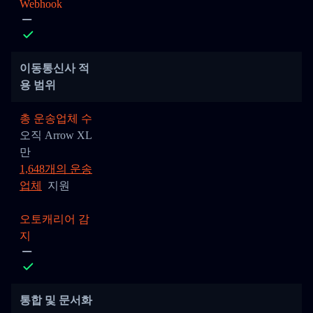
Webhook
이동통신사 적
용 범위
총 운송업체 수
오직 Arrow XL
만
1,648개의 운송
업체
지원
오토캐리어 감
지
통합 및 문서화