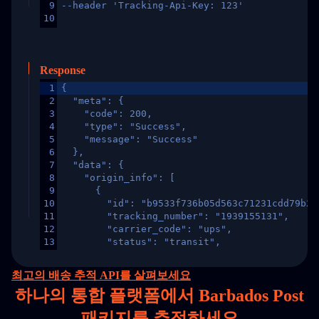
9
--header 'Tracking-Api-Key: 123'
10
Response
1
{
2
  "meta": {
3
    "code": 200,
4
    "type": "Success",
5
    "message": "Success"
6
  },
7
  "data": {
8
    "origin_info": [
9
      {
10
        "id": "b9533f736b05d563c71231cdd79b2a
11
        "tracking_number": "1939155131",
12
        "carrier_code": "ups",
13
        "status": "transit",
14
        "original_country": "China",
15
        "destination_country": "United States
최고의 배송 추적 API를 살펴보세요
16
        "itemTimeLength": 2,
하나의
통합 플랫폼에서 Barbados Post
17
        "weblink": "",
18
        "phone": null,
패키지를 추적하세요
19
        "trackinfo": [