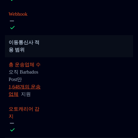
Webhook
이동통신사 적
용 범위
총 운송업체 수
오직 Barbados
Post만
1,648개의 운송
업체
지원
오토캐리어 감
지