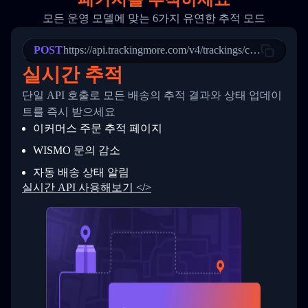
20
          {
모든 운영 모델에 맞는 6가지 유연한 추적 모드
21
            "Date": "2017-03-08 04: 22: 00",
22
            "StatusDescription": "Departed Fa
POST
23
            "Details": "Departed Facility in 
https://api.trackingmore.com/v4/trackings/create
24
          },
실시간 추적
25
          {
26
            "Date": "2017-03-06 15:28:00",
단일 API 호출로 모든 배송의 추적 결과와 상태 업데이
27
            "StatusDescription": "Shipment pi
트를 즉시 받으세요
28
            "Details": "BEIJING-CHINA,PEOPLES
29
          }
이커머스 주문 추적 페이지
30
        ]
31
      }
WISMO 문의 감소
32
    ]
자동 배송 상태 알림
33
  }
34
}
실시간 API 사용해보기 </>