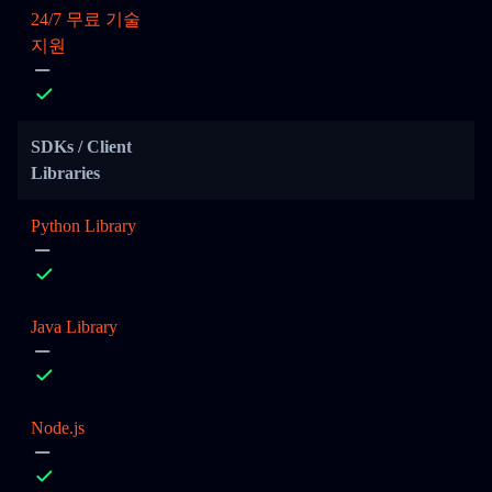
24/7 무료 기술
지원
SDKs / Client
Libraries
Python Library
Java Library
Node.js