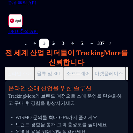
Evri 추적 API
DPD 추적 API
1
2
3
4
5
337
More pages
전 세계 산업 리더들이 TrackingMore를
신뢰합니다
온라인 소매
물류 및 3PL
소프트웨어
마켓플레이스
드
온라인 소매 산업을 위한 솔루션
TrackingMore의 브랜드 여정으로 소매 운영을 단순화하
고 구매 후 경험을 향상시키세요
WISMO 문의를 최대 60%까지 줄이세요
브랜드 경험을 통해 고객 충성도를 높이세요
운영 비용을 최대 30% 절감하세요