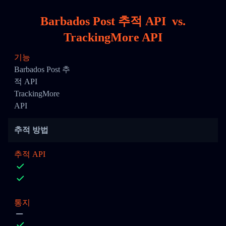
Barbados Post 추적 API
vs.
TrackingMore API
기능
Barbados Post 추
적 API
TrackingMore
API
추적 방법
추적 API
통지