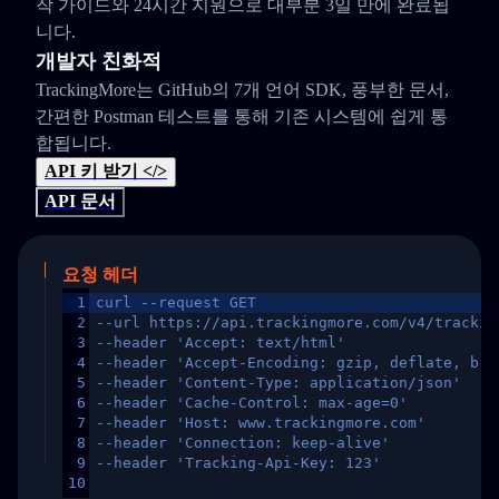
작 가이드와 24시간 지원으로 대부분 3일 만에 완료됩
니다.
개발자 친화적
TrackingMore는 GitHub의 7개 언어 SDK, 풍부한 문서,
간편한 Postman 테스트를 통해 기존 시스템에 쉽게 통
합됩니다.
API 키 받기 </>
API 문서
요청 헤더
1
curl --request GET
2
--url https://api.trackingmore.com/v4/trackin
3
--header 'Accept: text/html'
4
--header 'Accept-Encoding: gzip, deflate, br,
5
--header 'Content-Type: application/json'
6
--header 'Cache-Control: max-age=0'
7
--header 'Host: www.trackingmore.com'
8
--header 'Connection: keep-alive'
9
--header 'Tracking-Api-Key: 123'
10