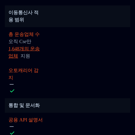
이동통신사 적
용 범위
총 운송업체 수
오직 Cse만
1,648개의 운송
업체
지원
오토캐리어 감
지
통합 및 문서화
공용 API 설명서