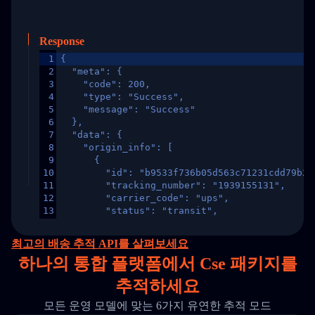
Response
1
{
2
  "meta": {
3
    "code": 200,
4
    "type": "Success",
5
    "message": "Success"
6
  },
7
  "data": {
8
    "origin_info": [
9
      {
10
        "id": "b9533f736b05d563c71231cdd79b2a
11
        "tracking_number": "1939155131",
12
        "carrier_code": "ups",
13
        "status": "transit",
14
        "original_country": "China",
15
        "destination_country": "United States
최고의 배송 추적 API를 살펴보세요
16
        "itemTimeLength": 2,
하나의
통합 플랫폼에서 Cse 패키지를
17
        "weblink": "",
18
        "phone": null,
추적하세요
19
        "trackinfo": [
20
          {
모든 운영 모델에 맞는 6가지 유연한 추적 모드
21
            "Date": "2017-03-08 04: 22: 00",