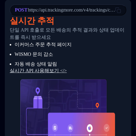
22
            "StatusDescription": "Departed Fa
POST
23
            "Details": "Departed Facility in 
https://api.trackingmore.com/v4/trackings/create
24
          },
실시간 추적
25
          {
26
            "Date": "2017-03-06 15:28:00",
단일 API 호출로 모든 배송의 추적 결과와 상태 업데이
27
            "StatusDescription": "Shipment pi
트를 즉시 받으세요
28
            "Details": "BEIJING-CHINA,PEOPLES
29
          }
이커머스 주문 추적 페이지
30
        ]
31
      }
WISMO 문의 감소
32
    ]
자동 배송 상태 알림
33
  }
34
}
실시간 API 사용해보기 </>