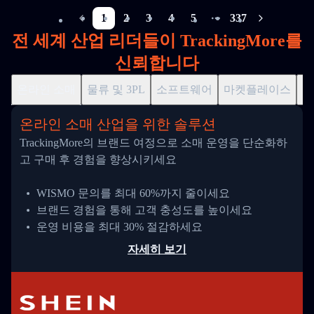
1
2
3
4
5
337
More pages
전 세계 산업 리더들이 TrackingMore를
신뢰합니다
온라인 소매
물류 및 3PL
소프트웨어
마켓플레이스
드
온라인 소매 산업을 위한 솔루션
TrackingMore의 브랜드 여정으로 소매 운영을 단순화하
고 구매 후 경험을 향상시키세요
WISMO 문의를 최대 60%까지 줄이세요
브랜드 경험을 통해 고객 충성도를 높이세요
운영 비용을 최대 30% 절감하세요
자세히 보기