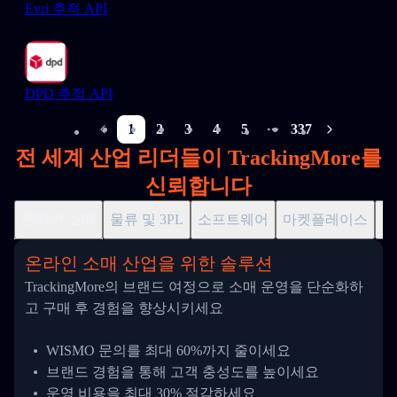
Evri 추적 API
DPD 추적 API
1
2
3
4
5
337
More pages
전 세계 산업 리더들이 TrackingMore를
신뢰합니다
온라인 소매
물류 및 3PL
소프트웨어
마켓플레이스
드
온라인 소매 산업을 위한 솔루션
TrackingMore의 브랜드 여정으로 소매 운영을 단순화하
고 구매 후 경험을 향상시키세요
WISMO 문의를 최대 60%까지 줄이세요
브랜드 경험을 통해 고객 충성도를 높이세요
운영 비용을 최대 30% 절감하세요