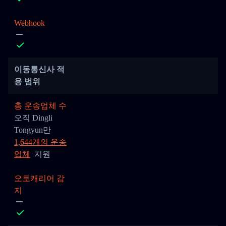
Webhook
이동통신사 적
용 범위
총 운송업체 수
오직 Dingli
Tongyun만
1,644개의 운송
업체
지원
오토캐리어 감
지