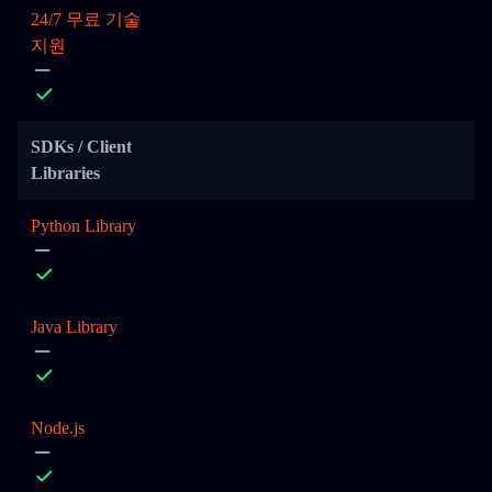
24/7 무료 기술
지원
SDKs / Client
Libraries
Python Library
Java Library
Node.js