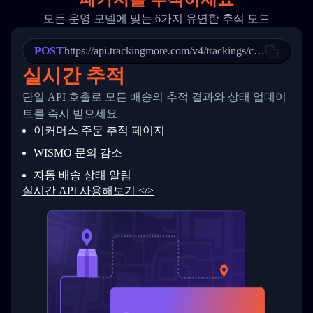
20
          {
모든 운영 모델에 맞는 6가지 유연한 추적 모드
21
            "Date": "2017-03-08 04: 22: 00",
22
            "StatusDescription": "Departed Fa
POST
23
            "Details": "Departed Facility in 
https://api.trackingmore.com/v4/trackings/create
24
          },
실시간 추적
25
          {
26
            "Date": "2017-03-06 15:28:00",
단일 API 호출로 모든 배송의 추적 결과와 상태 업데이
27
            "StatusDescription": "Shipment pi
트를 즉시 받으세요
28
            "Details": "BEIJING-CHINA,PEOPLES
29
          }
이커머스 주문 추적 페이지
30
        ]
31
      }
WISMO 문의 감소
32
    ]
자동 배송 상태 알림
33
  }
34
}
실시간 API 사용해보기 </>