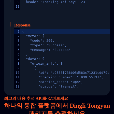
9
--header 'Tracking-Api-Key: 123'
10
Response
1
{
2
  "meta": {
3
    "code": 200,
4
    "type": "Success",
5
    "message": "Success"
6
  },
7
  "data": {
8
    "origin_info": [
9
      {
10
        "id": "b9533f736b05d563c71231cdd79b2a
11
        "tracking_number": "1939155131",
12
        "carrier_code": "ups",
13
        "status": "transit",
14
        "original_country": "China",
15
        "destination_country": "United States
최고의 배송 추적 API를 살펴보세요
16
        "itemTimeLength": 2,
하나의
통합 플랫폼에서 Dingli Tongyun
17
        "weblink": "",
18
        "phone": null,
패키지를 추적하세요
19
        "trackinfo": [