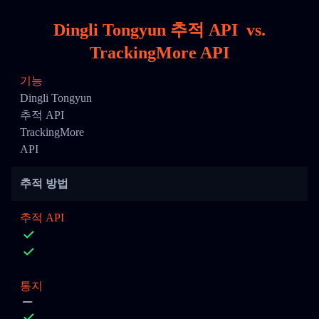
Dingli Tongyun 추적 API
vs.
TrackingMore API
기능
Dingli Tongyun
추적 API
TrackingMore
API
추적 방법
추적 API
통지