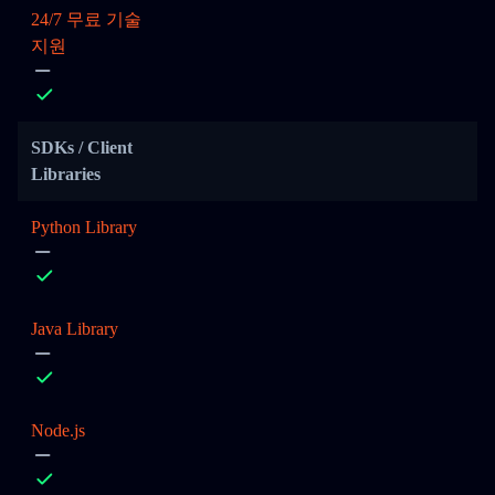
24/7 무료 기술
지원
SDKs / Client
Libraries
Python Library
Java Library
Node.js