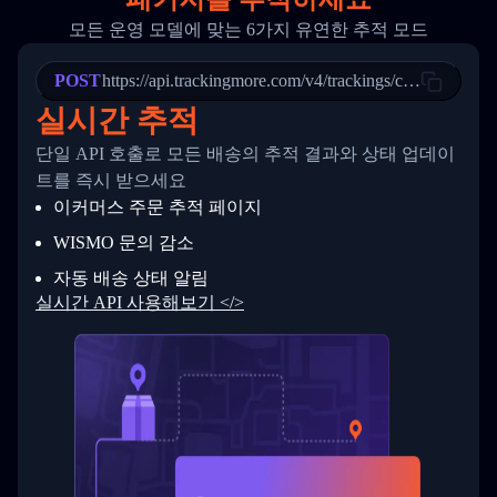
20
          {
모든 운영 모델에 맞는 6가지 유연한 추적 모드
21
            "Date": "2017-03-08 04: 22: 00",
22
            "StatusDescription": "Departed Fa
POST
23
            "Details": "Departed Facility in 
https://api.trackingmore.com/v4/trackings/create
24
          },
실시간 추적
25
          {
26
            "Date": "2017-03-06 15:28:00",
단일 API 호출로 모든 배송의 추적 결과와 상태 업데이
27
            "StatusDescription": "Shipment pi
트를 즉시 받으세요
28
            "Details": "BEIJING-CHINA,PEOPLES
29
          }
이커머스 주문 추적 페이지
30
        ]
31
      }
WISMO 문의 감소
32
    ]
자동 배송 상태 알림
33
  }
34
}
실시간 API 사용해보기 </>