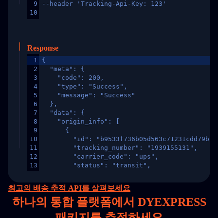
9
--header 'Tracking-Api-Key: 123'
10
Response
1
{
2
  "meta": {
3
    "code": 200,
4
    "type": "Success",
5
    "message": "Success"
6
  },
7
  "data": {
8
    "origin_info": [
9
      {
10
        "id": "b9533f736b05d563c71231cdd79b2a
11
        "tracking_number": "1939155131",
12
        "carrier_code": "ups",
13
        "status": "transit",
14
        "original_country": "China",
15
        "destination_country": "United States
최고의 배송 추적 API를 살펴보세요
16
        "itemTimeLength": 2,
하나의
통합 플랫폼에서 DYEXPRESS
17
        "weblink": "",
18
        "phone": null,
패키지를 추적하세요
19
        "trackinfo": [