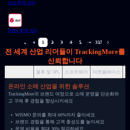
Evri 추적 API
DPD 추적 API
1
2
3
4
5
337
More pages
전 세계 산업 리더들이 TrackingMore를
신뢰합니다
온라인 소매
물류 및 3PL
소프트웨어
마켓플레이스
드
온라인 소매 산업을 위한 솔루션
TrackingMore의 브랜드 여정으로 소매 운영을 단순화하
고 구매 후 경험을 향상시키세요
WISMO 문의를 최대 60%까지 줄이세요
브랜드 경험을 통해 고객 충성도를 높이세요
운영 비용을 최대 30% 절감하세요