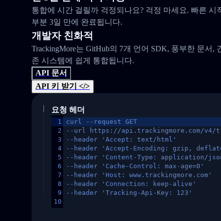
통합에 시간 걸릴까 걱정되나요? 걱정 마세요. 빠른 시
부분 3일 만에 완료됩니다.
개발자 친화적
TrackingMore는 GitHub의 7개 언어 SDK, 풍부한 문서
존 시스템에 쉽게 통합됩니다.
API 문서
API 키 받기 </>
요청 헤더
1
curl --request GET
2
--url https://api.trackingmore.com/v4/t
3
--header 'Accept: text/html'
4
--header 'Accept-Encoding: gzip, deflat
5
--header 'Content-Type: application/jso
6
--header 'Cache-Control: max-age=0'
7
--header 'Host: www.trackingmore.com'
8
--header 'Connection: keep-alive'
9
--header 'Tracking-Api-Key: 123'
10