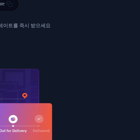
ty in HONG KONG-HONG KONG, HONG KONG-HONG KONG,2017-03-0
ate
0",
ent picked up",
업데이트를 즉시 받으세요
EOPLES REPUBLIC"