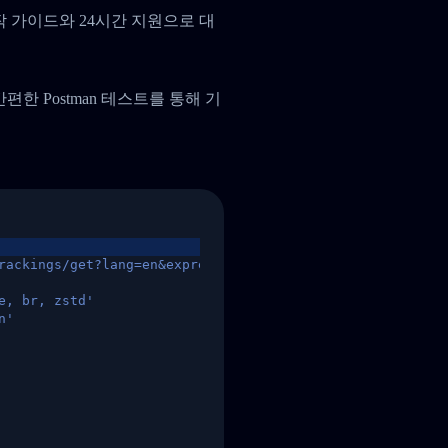
작 가이드와 24시간 지원으로 대
, 간편한 Postman 테스트를 통해 기
rackings/get?lang=en&express=ups&tracknumber=1939155131
e, br, zstd'
n'