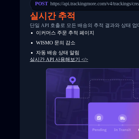
23
            "Details": "Departed Facili
POST
https://api.trackingmore.com/v4/trackings/cre
24
          },
25
          {
실시간 추적
26
            "Date": "2017-03-06 15:28:0
27
            "StatusDescription": "Shipm
단일 API 호출로 모든 배송의 추적 결과와 상태 
28
            "Details": "BEIJING-CHINA,P
이커머스 주문 추적 페이지
29
          }
30
        ]
WISMO 문의 감소
31
      }
32
    ]
자동 배송 상태 알림
33
  }
실시간 API 사용해보기 </>
34
}