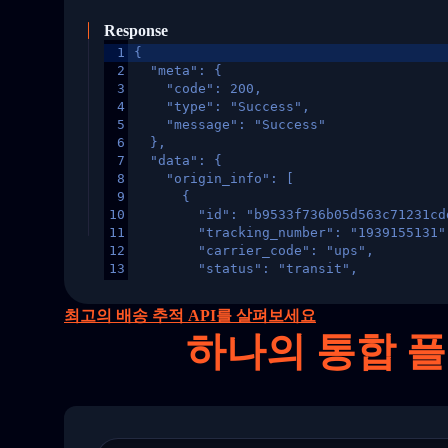
Response
1
{
2
  "meta": {
3
    "code": 200,
4
    "type": "Success",
5
    "message": "Success"
6
  },
7
  "data": {
8
    "origin_info": [
9
      {
10
        "id": "b9533f736b05d563c71231cd
11
        "tracking_number": "1939155131"
12
        "carrier_code": "ups",
13
        "status": "transit",
14
        "original_country": "China",
15
        "destination_country": "United 
최고의 배송 추적 API를 살펴보세요
16
        "itemTimeLength": 2,
하나의
통합 플
17
        "weblink": "",
18
        "phone": null,
19
        "trackinfo": [
20
          {
21
            "Date": "2017-03-08 04: 22:
22
            "StatusDescription": "Depar