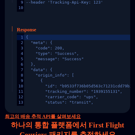
9
--header 'Tracking-Api-Key: 123'
10
Response
1
{
2
  "meta": {
3
    "code": 200,
4
    "type": "Success",
5
    "message": "Success"
6
  },
7
  "data": {
8
    "origin_info": [
9
      {
10
        "id": "b9533f736b05d563c71231cdd79b2a
11
        "tracking_number": "1939155131",
12
        "carrier_code": "ups",
13
        "status": "transit",
14
        "original_country": "China",
15
        "destination_country": "United States
최고의 배송 추적 API를 살펴보세요
16
        "itemTimeLength": 2,
하나의
통합 플랫폼에서 First Flight
17
        "weblink": "",
18
        "phone": null,
Couriers 패키지를 추적하세요
19
        "trackinfo": [