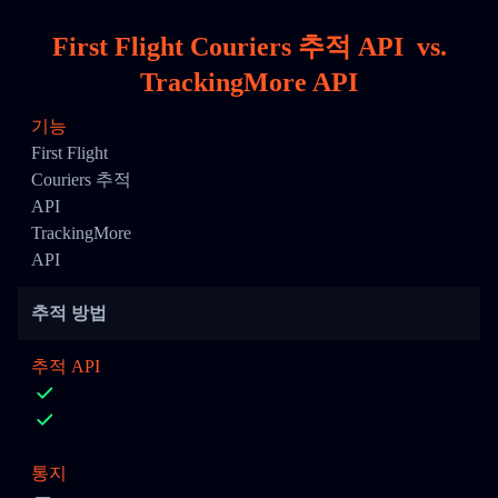
First Flight Couriers 추적 API
vs.
TrackingMore API
기능
First Flight
Couriers 추적
API
TrackingMore
API
추적 방법
추적 API
통지