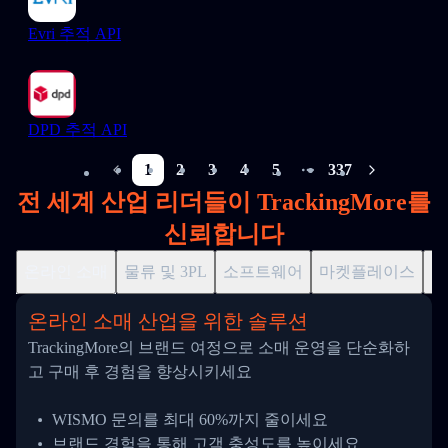
Evri 추적 API
DPD 추적 API
1
2
3
4
5
337
More pages
전 세계 산업 리더들이 TrackingMore를
신뢰합니다
온라인 소매
물류 및 3PL
소프트웨어
마켓플레이스
드
온라인 소매 산업을 위한 솔루션
TrackingMore의 브랜드 여정으로 소매 운영을 단순화하
고 구매 후 경험을 향상시키세요
WISMO 문의를 최대 60%까지 줄이세요
브랜드 경험을 통해 고객 충성도를 높이세요