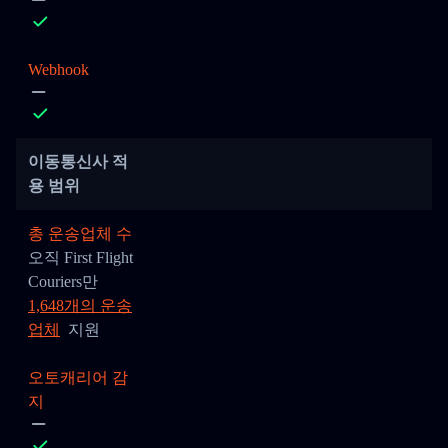
Webhook
이동통신사 적
용 범위
총 운송업체 수
오직 First Flight
Couriers만
1,648개의 운송
업체
지원
오토캐리어 감
지