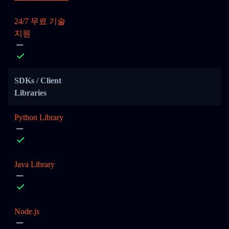
24/7 무료 기술
지원
SDKs / Client
Libraries
Python Library
Java Library
Node.js