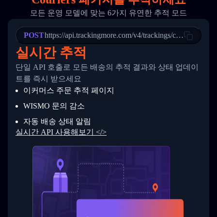
20
          {
모든 운영 모델에 맞는 6가지 유연한 추적 모드
21
            "Date": "2017-03-08 04: 22: 00",
22
            "StatusDescription": "Departed Fa
POST
23
            "Details": "Departed Facility in 
https://api.trackingmore.com/v4/trackings/create
24
          },
실시간 추적
25
          {
26
            "Date": "2017-03-06 15:28:00",
단일 API 호출로 모든 배송의 추적 결과와 상태 업데이
27
            "StatusDescription": "Shipment pi
트를 즉시 받으세요
28
            "Details": "BEIJING-CHINA,PEOPLES
29
          }
이커머스 주문 추적 페이지
30
        ]
31
      }
WISMO 문의 감소
32
    ]
자동 배송 상태 알림
33
  }
34
}
실시간 API 사용해보기 </>