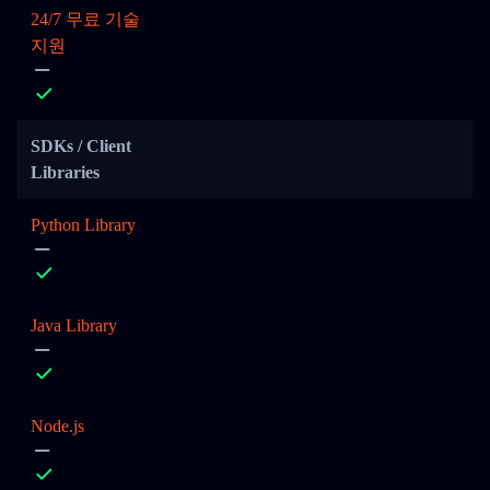
24/7 무료 기술
지원
SDKs / Client
Libraries
Python Library
Java Library
Node.js