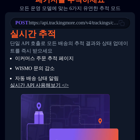
20
          {
모든 운영 모델에 맞는 6가지 유연한 추적 모드
21
            "Date": "2017-03-08 04: 22: 00",
22
            "StatusDescription": "Departed Fa
POST
23
            "Details": "Departed Facility in 
https://api.trackingmore.com/v4/trackings/create
24
          },
실시간 추적
25
          {
26
            "Date": "2017-03-06 15:28:00",
단일 API 호출로 모든 배송의 추적 결과와 상태 업데이
27
            "StatusDescription": "Shipment pi
트를 즉시 받으세요
28
            "Details": "BEIJING-CHINA,PEOPLES
29
          }
이커머스 주문 추적 페이지
30
        ]
31
      }
WISMO 문의 감소
32
    ]
자동 배송 상태 알림
33
  }
34
}
실시간 API 사용해보기 </>