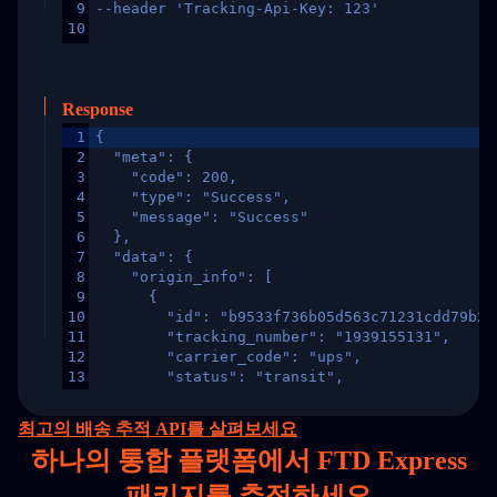
9
--header 'Tracking-Api-Key: 123'
10
Response
1
{
2
  "meta": {
3
    "code": 200,
4
    "type": "Success",
5
    "message": "Success"
6
  },
7
  "data": {
8
    "origin_info": [
9
      {
10
        "id": "b9533f736b05d563c71231cdd79b2a
11
        "tracking_number": "1939155131",
12
        "carrier_code": "ups",
13
        "status": "transit",
14
        "original_country": "China",
15
        "destination_country": "United States
최고의 배송 추적 API를 살펴보세요
16
        "itemTimeLength": 2,
하나의
통합 플랫폼에서 FTD Express
17
        "weblink": "",
18
        "phone": null,
패키지를 추적하세요
19
        "trackinfo": [