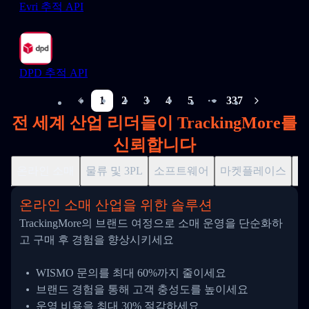
Evri 추적 API
DPD 추적 API
1
2
3
4
5
337
More pages
전 세계 산업 리더들이 TrackingMore를
신뢰합니다
온라인 소매
물류 및 3PL
소프트웨어
마켓플레이스
드
온라인 소매 산업을 위한 솔루션
TrackingMore의 브랜드 여정으로 소매 운영을 단순화하
고 구매 후 경험을 향상시키세요
WISMO 문의를 최대 60%까지 줄이세요
브랜드 경험을 통해 고객 충성도를 높이세요
운영 비용을 최대 30% 절감하세요