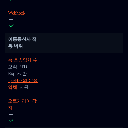
Webhook
이동통신사 적
용 범위
총 운송업체 수
오직 FTD
Express만
1,644개의 운송
업체
지원
오토캐리어 감
지