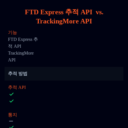
FTD Express 추적 API
vs.
TrackingMore API
기능
FTD Express 추
적 API
TrackingMore
API
추적 방법
추적 API
통지