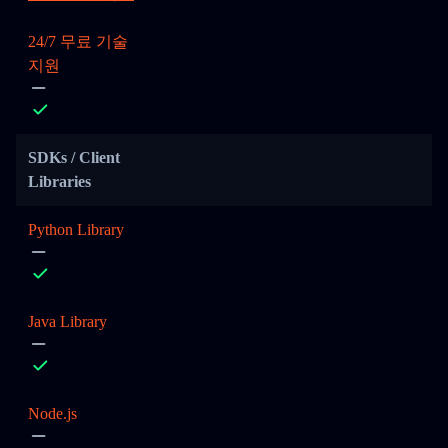
24/7 무료 기술
지원
SDKs / Client
Libraries
Python Library
Java Library
Node.js