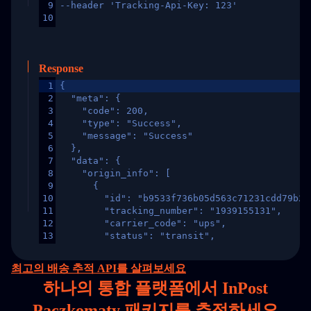
9
--header 'Tracking-Api-Key: 123'
10
Response
1
{
2
  "meta": {
3
    "code": 200,
4
    "type": "Success",
5
    "message": "Success"
6
  },
7
  "data": {
8
    "origin_info": [
9
      {
10
        "id": "b9533f736b05d563c71231cdd79b2a
11
        "tracking_number": "1939155131",
12
        "carrier_code": "ups",
13
        "status": "transit",
14
        "original_country": "China",
15
        "destination_country": "United States
최고의 배송 추적 API를 살펴보세요
16
        "itemTimeLength": 2,
하나의
통합 플랫폼에서 InPost
17
        "weblink": "",
18
        "phone": null,
Paczkomaty 패키지를 추적하세요
19
        "trackinfo": [