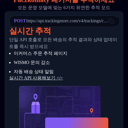
20
          {
모든 운영 모델에 맞는 6가지 유연한 추적 모드
21
            "Date": "2017-03-08 04: 22: 00",
22
            "StatusDescription": "Departed Fa
POST
23
            "Details": "Departed Facility in 
https://api.trackingmore.com/v4/trackings/create
24
          },
실시간 추적
25
          {
26
            "Date": "2017-03-06 15:28:00",
단일 API 호출로 모든 배송의 추적 결과와 상태 업데이
27
            "StatusDescription": "Shipment pi
트를 즉시 받으세요
28
            "Details": "BEIJING-CHINA,PEOPLES
29
          }
이커머스 주문 추적 페이지
30
        ]
31
      }
WISMO 문의 감소
32
    ]
자동 배송 상태 알림
33
  }
34
}
실시간 API 사용해보기 </>