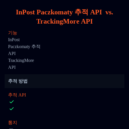
InPost Paczkomaty 추적 API
vs.
TrackingMore API
기능
InPost
Paczkomaty 추적
API
TrackingMore
API
추적 방법
추적 API
통지