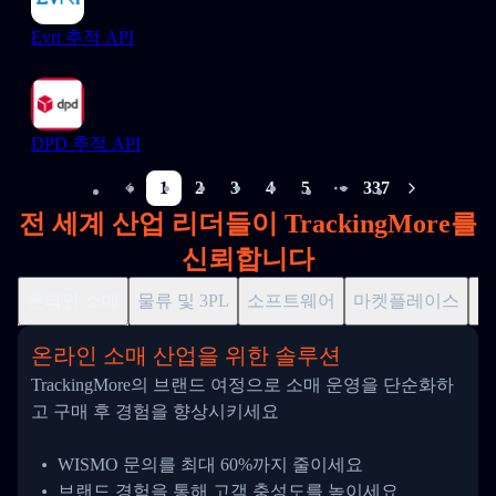
Evri 추적 API
DPD 추적 API
1
2
3
4
5
337
More pages
전 세계 산업 리더들이 TrackingMore를
신뢰합니다
온라인 소매
물류 및 3PL
소프트웨어
마켓플레이스
드
온라인 소매 산업을 위한 솔루션
TrackingMore의 브랜드 여정으로 소매 운영을 단순화하
고 구매 후 경험을 향상시키세요
WISMO 문의를 최대 60%까지 줄이세요
브랜드 경험을 통해 고객 충성도를 높이세요