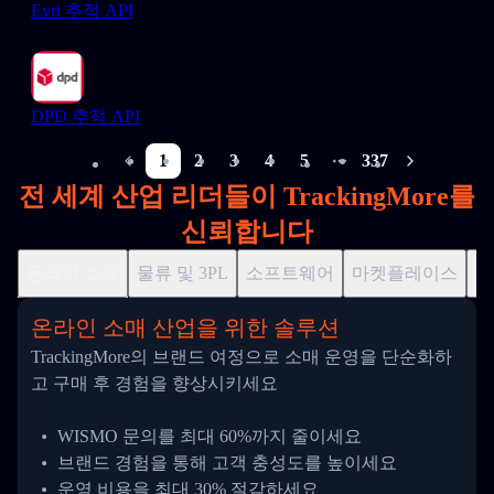
Evri 추적 API
DPD 추적 API
1
2
3
4
5
337
More pages
전 세계 산업 리더들이 TrackingMore를
신뢰합니다
온라인 소매
물류 및 3PL
소프트웨어
마켓플레이스
드
온라인 소매 산업을 위한 솔루션
TrackingMore의 브랜드 여정으로 소매 운영을 단순화하
고 구매 후 경험을 향상시키세요
WISMO 문의를 최대 60%까지 줄이세요
브랜드 경험을 통해 고객 충성도를 높이세요
운영 비용을 최대 30% 절감하세요