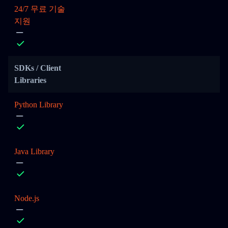
24/7 무료 기술
지원
SDKs / Client
Libraries
Python Library
Java Library
Node.js