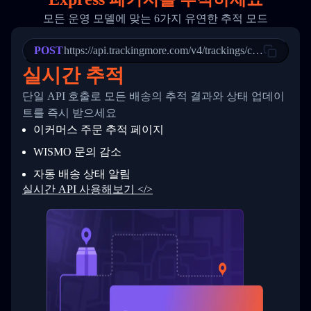
20
          {
모든 운영 모델에 맞는 6가지 유연한 추적 모드
21
            "Date": "2017-03-08 04: 22: 00",
22
            "StatusDescription": "Departed Fa
POST
23
            "Details": "Departed Facility in 
https://api.trackingmore.com/v4/trackings/create
24
          },
실시간 추적
25
          {
26
            "Date": "2017-03-06 15:28:00",
단일 API 호출로 모든 배송의 추적 결과와 상태 업데이
27
            "StatusDescription": "Shipment pi
트를 즉시 받으세요
28
            "Details": "BEIJING-CHINA,PEOPLES
29
          }
이커머스 주문 추적 페이지
30
        ]
31
      }
WISMO 문의 감소
32
    ]
자동 배송 상태 알림
33
  }
34
}
실시간 API 사용해보기 </>