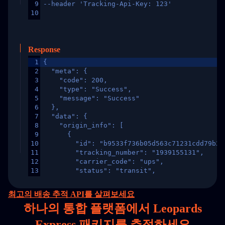
9
--header 'Tracking-Api-Key: 123'
10
Response
1
{
2
  "meta": {
3
    "code": 200,
4
    "type": "Success",
5
    "message": "Success"
6
  },
7
  "data": {
8
    "origin_info": [
9
      {
10
        "id": "b9533f736b05d563c71231cdd79b2a
11
        "tracking_number": "1939155131",
12
        "carrier_code": "ups",
13
        "status": "transit",
14
        "original_country": "China",
15
        "destination_country": "United States
최고의 배송 추적 API를 살펴보세요
16
        "itemTimeLength": 2,
하나의
통합 플랫폼에서 Leopards
17
        "weblink": "",
18
        "phone": null,
Express 패키지를 추적하세요
19
        "trackinfo": [