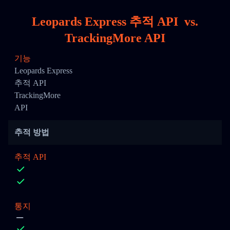
Leopards Express 추적 API
vs.
TrackingMore API
기능
Leopards Express
추적 API
TrackingMore
API
추적 방법
추적 API
통지