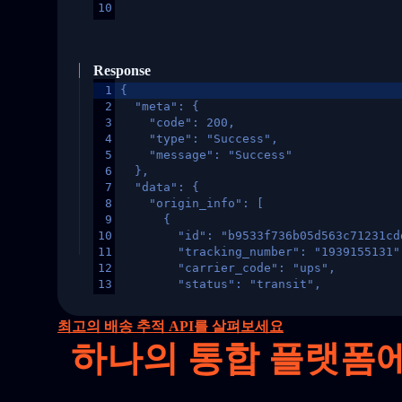
10
Response
1
{
2
  "meta": {
3
    "code": 200,
4
    "type": "Success",
5
    "message": "Success"
6
  },
7
  "data": {
8
    "origin_info": [
9
      {
10
        "id": "b9533f736b05d563c71231cd
11
        "tracking_number": "1939155131"
12
        "carrier_code": "ups",
13
        "status": "transit",
14
        "original_country": "China",
15
        "destination_country": "United 
최고의 배송 추적 API를 살펴보세요
16
        "itemTimeLength": 2,
하나의
통합 플랫폼에서 
17
        "weblink": "",
18
        "phone": null,
19
        "trackinfo": [
20
          {