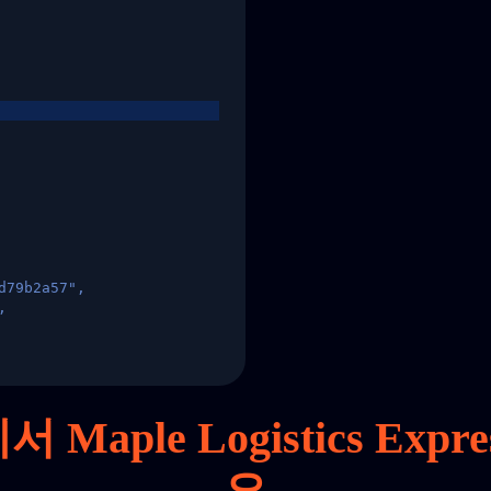
d79b2a57",
,
States",
Maple Logistics Ex
요