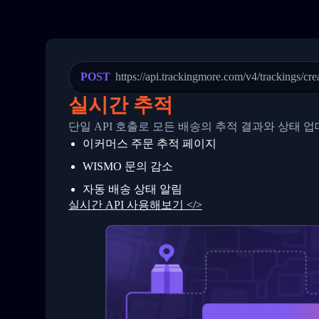
21
            "Date": "2017-03-08 04: 22:
22
            "StatusDescription": "Depar
23
            "Details": "Departed Facili
24
          },
25
          {
26
            "Date": "2017-03-06 15:28:0
POST
https://api.trackingmore.com/v4/trackings/cre
27
            "StatusDescription": "Shipm
28
            "Details": "BEIJING-CHINA,P
실시간 추적
29
          }
30
        ]
단일 API 호출로 모든 배송의 추적 결과와 상태 
31
      }
이커머스 주문 추적 페이지
32
    ]
33
  }
WISMO 문의 감소
34
}
자동 배송 상태 알림
실시간 API 사용해보기 </>