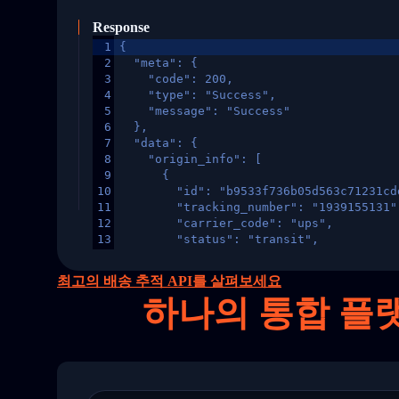
Response
1
{
2
  "meta": {
3
    "code": 200,
4
    "type": "Success",
5
    "message": "Success"
6
  },
7
  "data": {
8
    "origin_info": [
9
      {
10
        "id": "b9533f736b05d563c71231cd
11
        "tracking_number": "1939155131"
12
        "carrier_code": "ups",
13
        "status": "transit",
14
        "original_country": "China",
15
        "destination_country": "United 
최고의 배송 추적 API를 살펴보세요
16
        "itemTimeLength": 2,
하나의
통합 플랫
17
        "weblink": "",
18
        "phone": null,
19
        "trackinfo": [
20
          {
21
            "Date": "2017-03-08 04: 22:
22
            "StatusDescription": "Depar