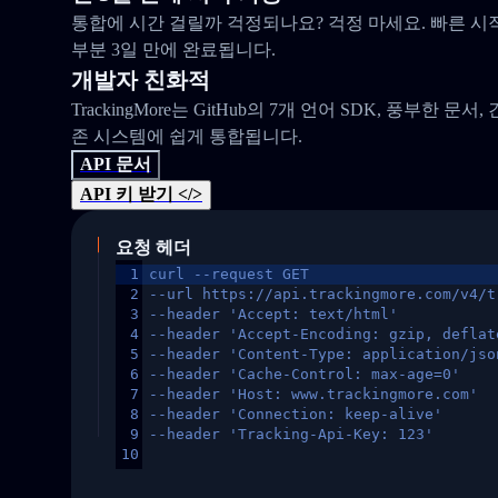
통합에 시간 걸릴까 걱정되나요? 걱정 마세요. 빠른 시
부분 3일 만에 완료됩니다.
개발자 친화적
TrackingMore는 GitHub의 7개 언어 SDK, 풍부한 문서
존 시스템에 쉽게 통합됩니다.
API 문서
API 키 받기 </>
요청 헤더
1
curl --request GET
2
--url https://api.trackingmore.com/v4/t
3
--header 'Accept: text/html'
4
--header 'Accept-Encoding: gzip, deflat
5
--header 'Content-Type: application/jso
6
--header 'Cache-Control: max-age=0'
7
--header 'Host: www.trackingmore.com'
8
--header 'Connection: keep-alive'
9
--header 'Tracking-Api-Key: 123'
10