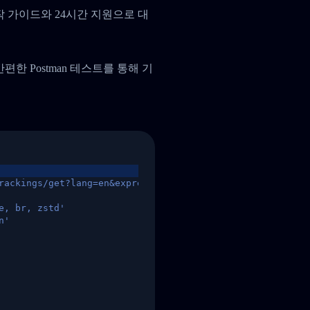
작 가이드와 24시간 지원으로 대
, 간편한 Postman 테스트를 통해 기
rackings/get?lang=en&express=ups&tracknumber=1939155131
e, br, zstd'
n'