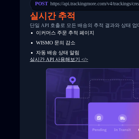
23
            "Details": "Departed Facili
POST
https://api.trackingmore.com/v4/trackings/cre
24
          },
25
          {
실시간 추적
26
            "Date": "2017-03-06 15:28:0
27
            "StatusDescription": "Shipm
단일 API 호출로 모든 배송의 추적 결과와 상태 
28
            "Details": "BEIJING-CHINA,P
이커머스 주문 추적 페이지
29
          }
30
        ]
WISMO 문의 감소
31
      }
32
    ]
자동 배송 상태 알림
33
  }
실시간 API 사용해보기 </>
34
}