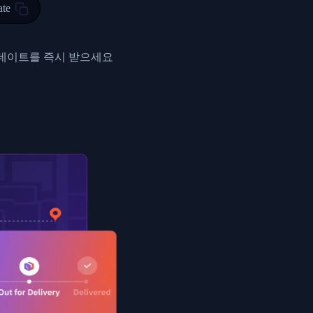
ty in HONG KONG-HONG KONG, HONG KONG-HONG KONG,2017-03-0
ate
0",
ent picked up",
업데이트를 즉시 받으세요
EOPLES REPUBLIC"