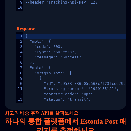
9
--header 'Tracking-Api-Key: 123'
10
Response
1
{
2
  "meta": {
3
    "code": 200,
4
    "type": "Success",
5
    "message": "Success"
6
  },
7
  "data": {
8
    "origin_info": [
9
      {
10
        "id": "b9533f736b05d563c71231cdd79b2a
11
        "tracking_number": "1939155131",
12
        "carrier_code": "ups",
13
        "status": "transit",
14
        "original_country": "China",
15
        "destination_country": "United States
최고의 배송 추적 API를 살펴보세요
16
        "itemTimeLength": 2,
하나의
통합 플랫폼에서 Estonia Post 패
17
        "weblink": "",
18
        "phone": null,
키지를 추적하세요
19
        "trackinfo": [