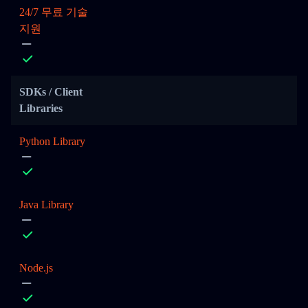
24/7 무료 기술
지원
SDKs / Client
Libraries
Python Library
Java Library
Node.js