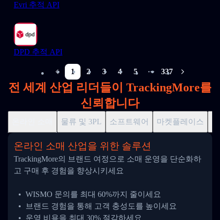
Evri 추적 API
DPD 추적 API
1
2
3
4
5
337
More pages
전 세계 산업 리더들이 TrackingMore를
신뢰합니다
온라인 소매
물류 및 3PL
소프트웨어
마켓플레이스
드
온라인 소매 산업을 위한 솔루션
TrackingMore의 브랜드 여정으로 소매 운영을 단순화하
고 구매 후 경험을 향상시키세요
WISMO 문의를 최대 60%까지 줄이세요
브랜드 경험을 통해 고객 충성도를 높이세요
운영 비용을 최대 30% 절감하세요