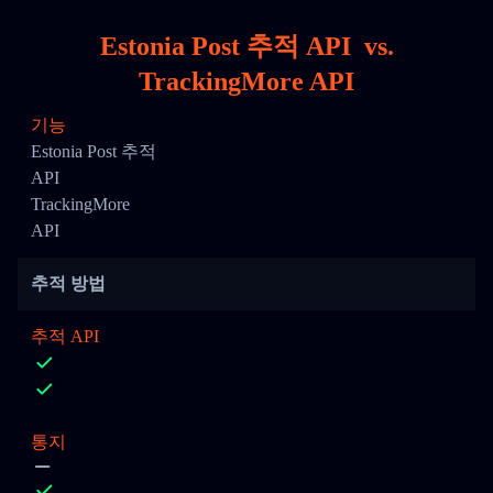
Estonia Post 추적 API
vs.
TrackingMore API
기능
Estonia Post 추적
API
TrackingMore
API
추적 방법
추적 API
통지