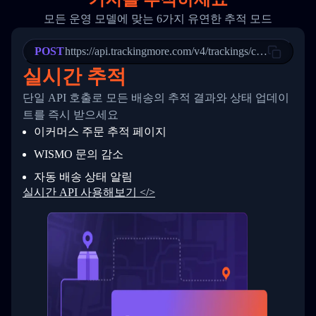
20
          {
모든 운영 모델에 맞는 6가지 유연한 추적 모드
21
            "Date": "2017-03-08 04: 22: 00",
22
            "StatusDescription": "Departed Fa
POST
23
            "Details": "Departed Facility in 
https://api.trackingmore.com/v4/trackings/create
24
          },
실시간 추적
25
          {
26
            "Date": "2017-03-06 15:28:00",
단일 API 호출로 모든 배송의 추적 결과와 상태 업데이
27
            "StatusDescription": "Shipment pi
트를 즉시 받으세요
28
            "Details": "BEIJING-CHINA,PEOPLES
29
          }
이커머스 주문 추적 페이지
30
        ]
31
      }
WISMO 문의 감소
32
    ]
자동 배송 상태 알림
33
  }
34
}
실시간 API 사용해보기 </>