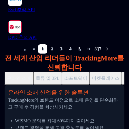
Evri 추적 API
DPD 추적 API
1
2
3
4
5
337
More pages
전 세계 산업 리더들이 TrackingMore를
신뢰합니다
온라인 소매
물류 및 3PL
소프트웨어
마켓플레이스
드
온라인 소매 산업을 위한 솔루션
TrackingMore의 브랜드 여정으로 소매 운영을 단순화하
고 구매 후 경험을 향상시키세요
WISMO 문의를 최대 60%까지 줄이세요
브랜드 경험을 통해 고객 충성도를 높이세요