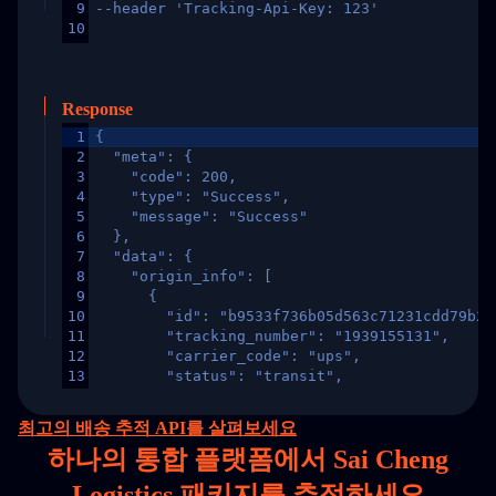
9
--header 'Tracking-Api-Key: 123'
10
Response
1
{
2
  "meta": {
3
    "code": 200,
4
    "type": "Success",
5
    "message": "Success"
6
  },
7
  "data": {
8
    "origin_info": [
9
      {
10
        "id": "b9533f736b05d563c71231cdd79b2a
11
        "tracking_number": "1939155131",
12
        "carrier_code": "ups",
13
        "status": "transit",
14
        "original_country": "China",
15
        "destination_country": "United States
최고의 배송 추적 API를 살펴보세요
16
        "itemTimeLength": 2,
하나의
통합 플랫폼에서 Sai Cheng
17
        "weblink": "",
18
        "phone": null,
Logistics 패키지를 추적하세요
19
        "trackinfo": [