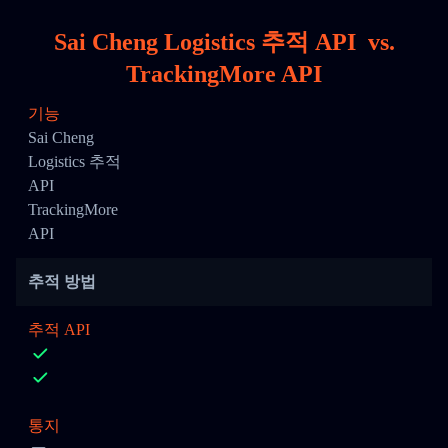
Sai Cheng Logistics 추적 API
vs.
TrackingMore API
기능
Sai Cheng
Logistics 추적
API
TrackingMore
API
추적 방법
추적 API
통지