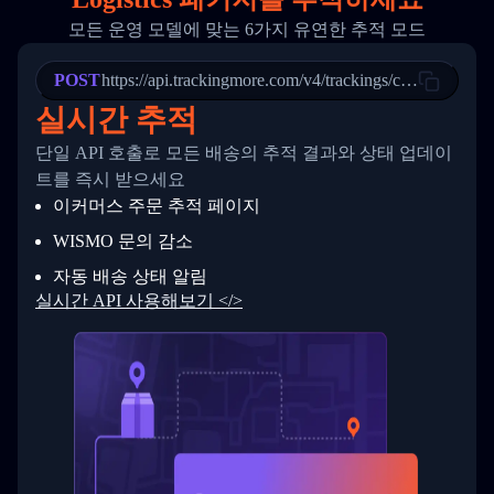
20
          {
모든 운영 모델에 맞는 6가지 유연한 추적 모드
21
            "Date": "2017-03-08 04: 22: 00",
22
            "StatusDescription": "Departed Fa
POST
23
            "Details": "Departed Facility in 
https://api.trackingmore.com/v4/trackings/create
24
          },
실시간 추적
25
          {
26
            "Date": "2017-03-06 15:28:00",
단일 API 호출로 모든 배송의 추적 결과와 상태 업데이
27
            "StatusDescription": "Shipment pi
트를 즉시 받으세요
28
            "Details": "BEIJING-CHINA,PEOPLES
29
          }
이커머스 주문 추적 페이지
30
        ]
31
      }
WISMO 문의 감소
32
    ]
자동 배송 상태 알림
33
  }
34
}
실시간 API 사용해보기 </>