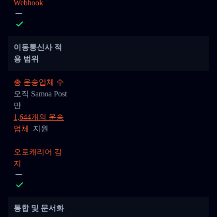
Webhook
이동통신사 적
용 범위
총 운송업체 수
오직 Samoa Post
만
1,644개의 운송
업체
지원
오토캐리어 감
지
통합 및 문서화