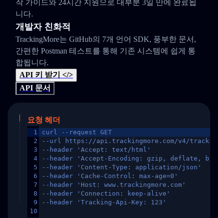
작 가이드와 24시간 지원으로 대부분 3일 만에 완료됩
니다.
개발자 친화적
TrackingMore는 GitHub의 7개 언어 SDK, 풍부한 문서,
간편한 Postman 테스트를 통해 기존 시스템에 쉽게 통
합됩니다.
API 키 받기 </>
API 문서
요청 헤더
1
curl --request GET
2
--url https://api.trackingmore.com/v4/trackin
3
--header 'Accept: text/html'
4
--header 'Accept-Encoding: gzip, deflate, br,
5
--header 'Content-Type: application/json'
6
--header 'Cache-Control: max-age=0'
7
--header 'Host: www.trackingmore.com'
8
--header 'Connection: keep-alive'
9
--header 'Tracking-Api-Key: 123'
10