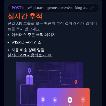
22
            "StatusDescription": "Departed Fa
POST
23
            "Details": "Departed Facility in 
https://api.trackingmore.com/v4/trackings/create
24
          },
실시간 추적
25
          {
26
            "Date": "2017-03-06 15:28:00",
단일 API 호출로 모든 배송의 추적 결과와 상태 업데이
27
            "StatusDescription": "Shipment pi
트를 즉시 받으세요
28
            "Details": "BEIJING-CHINA,PEOPLES
29
          }
이커머스 주문 추적 페이지
30
        ]
31
      }
WISMO 문의 감소
32
    ]
자동 배송 상태 알림
33
  }
34
}
실시간 API 사용해보기 </>