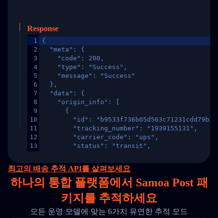
Response
1
{
2
  "meta": {
3
    "code": 200,
4
    "type": "Success",
5
    "message": "Success"
6
  },
7
  "data": {
8
    "origin_info": [
9
      {
10
        "id": "b9533f736b05d563c71231cdd79b2a
11
        "tracking_number": "1939155131",
12
        "carrier_code": "ups",
13
        "status": "transit",
14
        "original_country": "China",
15
        "destination_country": "United States
최고의 배송 추적 API를 살펴보세요
16
        "itemTimeLength": 2,
하나의
통합 플랫폼에서 Samoa Post 패
17
        "weblink": "",
18
        "phone": null,
키지를 추적하세요
19
        "trackinfo": [
20
          {
모든 운영 모델에 맞는 6가지 유연한 추적 모드
21
            "Date": "2017-03-08 04: 22: 00",