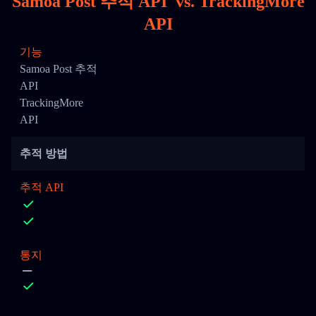
Samoa Post 추적 API
vs.
TrackingMore
API
기능
Samoa Post 추적
API
TrackingMore
API
추적 방법
추적 API
통지