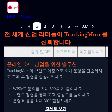
DPD 추적 API
1
2
3
4
5
337
More pages
전 세계 산업 리더들이 TrackingMore를
신뢰합니다
온라인 소매
물류 및 3PL
소프트웨어
마켓플레이스
드
온라인 소매 산업을 위한 솔루션
TrackingMore의 브랜드 여정으로 소매 운영을 단순화하
고 구매 후 경험을 향상시키세요
WISMO 문의를 최대 60%까지 줄이세요
브랜드 경험을 통해 고객 충성도를 높이세요
운영 비용을 최대 30% 절감하세요
자세히 보기