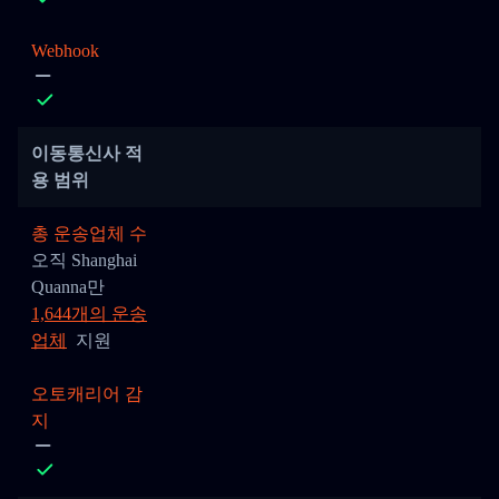
Webhook
이동통신사 적
용 범위
총 운송업체 수
오직 Shanghai
Quanna만
1,644개의 운송
업체
지원
오토캐리어 감
지