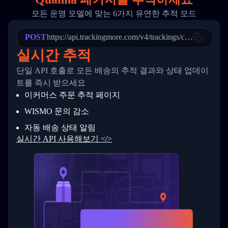
20
          {
모든 운영 모델에 맞는 6가지 유연한 추적 모드
21
            "Date": "2017-03-08 04: 22: 00",
22
            "StatusDescription": "Departed Fa
POST
23
            "Details": "Departed Facility in 
https://api.trackingmore.com/v4/trackings/create
24
          },
실시간 추적
25
          {
26
            "Date": "2017-03-06 15:28:00",
단일 API 호출로 모든 배송의 추적 결과와 상태 업데이
27
            "StatusDescription": "Shipment pi
트를 즉시 받으세요
28
            "Details": "BEIJING-CHINA,PEOPLES
29
          }
이커머스 주문 추적 페이지
30
        ]
31
      }
WISMO 문의 감소
32
    ]
자동 배송 상태 알림
33
  }
34
}
실시간 API 사용해보기 </>