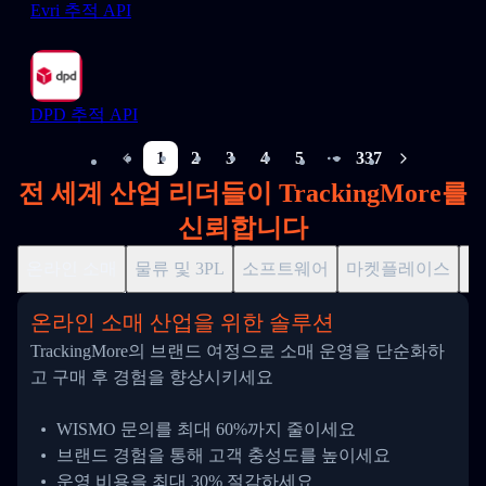
Evri 추적 API
DPD 추적 API
1
2
3
4
5
337
More pages
전 세계 산업 리더들이 TrackingMore를
신뢰합니다
온라인 소매
물류 및 3PL
소프트웨어
마켓플레이스
드
온라인 소매 산업을 위한 솔루션
TrackingMore의 브랜드 여정으로 소매 운영을 단순화하
고 구매 후 경험을 향상시키세요
WISMO 문의를 최대 60%까지 줄이세요
브랜드 경험을 통해 고객 충성도를 높이세요
운영 비용을 최대 30% 절감하세요