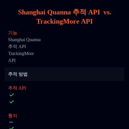
Shanghai Quanna 추적 API
vs.
TrackingMore API
기능
Shanghai Quanna
추적 API
TrackingMore
API
추적 방법
추적 API
통지