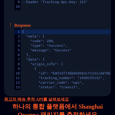
9
--header 'Tracking-Api-Key: 123'
10
Response
1
{
2
  "meta": {
3
    "code": 200,
4
    "type": "Success",
5
    "message": "Success"
6
  },
7
  "data": {
8
    "origin_info": [
9
      {
10
        "id": "b9533f736b05d563c71231cdd79b2a
11
        "tracking_number": "1939155131",
12
        "carrier_code": "ups",
13
        "status": "transit",
14
        "original_country": "China",
15
        "destination_country": "United States
최고의 배송 추적 API를 살펴보세요
16
        "itemTimeLength": 2,
하나의
통합 플랫폼에서 Shanghai
17
        "weblink": "",
18
        "phone": null,
Quanna 패키지를 추적하세요
19
        "trackinfo": [