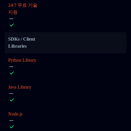
24/7 무료 기술
지원
SDKs / Client
Libraries
Python Library
Java Library
Node.js