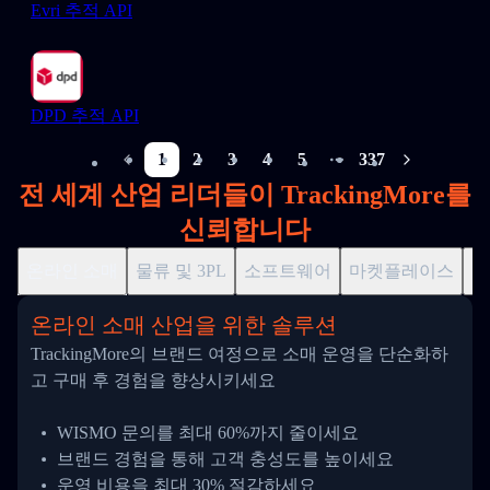
Evri 추적 API
DPD 추적 API
1
2
3
4
5
337
More pages
전 세계 산업 리더들이 TrackingMore를
신뢰합니다
온라인 소매
물류 및 3PL
소프트웨어
마켓플레이스
드
온라인 소매 산업을 위한 솔루션
TrackingMore의 브랜드 여정으로 소매 운영을 단순화하
고 구매 후 경험을 향상시키세요
WISMO 문의를 최대 60%까지 줄이세요
브랜드 경험을 통해 고객 충성도를 높이세요
운영 비용을 최대 30% 절감하세요