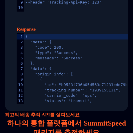
9
--header 'Tracking-Api-Key: 123'
10
Response
1
{
2
  "meta": {
3
    "code": 200,
4
    "type": "Success",
5
    "message": "Success"
6
  },
7
  "data": {
8
    "origin_info": [
9
      {
10
        "id": "b9533f736b05d563c71231cdd79b2a
11
        "tracking_number": "1939155131",
12
        "carrier_code": "ups",
13
        "status": "transit",
14
        "original_country": "China",
15
        "destination_country": "United States
최고의 배송 추적 API를 살펴보세요
16
        "itemTimeLength": 2,
하나의
통합 플랫폼에서 SummitSpeed
17
        "weblink": "",
18
        "phone": null,
패키지를 추적하세요
19
        "trackinfo": [