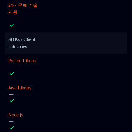
24/7 무료 기술
지원
SDKs / Client
Libraries
Python Library
Java Library
Node.js