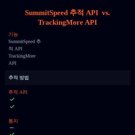
SummitSpeed 추적 API
vs.
TrackingMore API
기능
SummitSpeed 추
적 API
TrackingMore
API
추적 방법
추적 API
통지