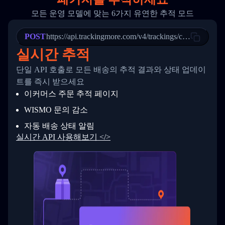
20
          {
모든 운영 모델에 맞는 6가지 유연한 추적 모드
21
            "Date": "2017-03-08 04: 22: 00",
22
            "StatusDescription": "Departed Fa
POST
23
            "Details": "Departed Facility in 
https://api.trackingmore.com/v4/trackings/create
24
          },
실시간 추적
25
          {
26
            "Date": "2017-03-06 15:28:00",
단일 API 호출로 모든 배송의 추적 결과와 상태 업데이
27
            "StatusDescription": "Shipment pi
트를 즉시 받으세요
28
            "Details": "BEIJING-CHINA,PEOPLES
29
          }
이커머스 주문 추적 페이지
30
        ]
31
      }
WISMO 문의 감소
32
    ]
자동 배송 상태 알림
33
  }
34
}
실시간 API 사용해보기 </>