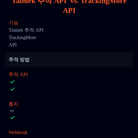
Taimek 추적 API
vs.
TrackingMore
API
기능
Taimek 추적 API
TrackingMore
API
추적 방법
추적 API
통지
Webhook