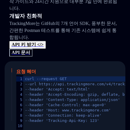
작 가이드와 24시간 지원으로 대부분 3일 만에 완료됩
니다.
개발자 친화적
TrackingMore는 GitHub의 7개 언어 SDK, 풍부한 문서,
간편한 Postman 테스트를 통해 기존 시스템에 쉽게 통
합됩니다.
API 키 받기 </>
API 문서
요청 헤더
1
curl --request GET
2
--url https://api.trackingmore.com/v4/trackin
3
--header 'Accept: text/html'
4
--header 'Accept-Encoding: gzip, deflate, br,
5
--header 'Content-Type: application/json'
6
--header 'Cache-Control: max-age=0'
7
--header 'Host: www.trackingmore.com'
8
--header 'Connection: keep-alive'
9
--header 'Tracking-Api-Key: 123'
10