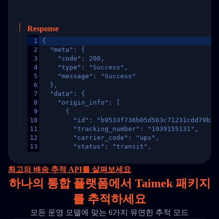
Response
1
{
2
  "meta": {
3
    "code": 200,
4
    "type": "Success",
5
    "message": "Success"
6
  },
7
  "data": {
8
    "origin_info": [
9
      {
10
        "id": "b9533f736b05d563c71231cdd79b2a
11
        "tracking_number": "1939155131",
12
        "carrier_code": "ups",
13
        "status": "transit",
14
        "original_country": "China",
15
        "destination_country": "United States
최고의 배송 추적 API를 살펴보세요
16
        "itemTimeLength": 2,
하나의
통합 플랫폼에서 Taimek 패키지
17
        "weblink": "",
18
        "phone": null,
를 추적하세요
19
        "trackinfo": [
20
          {
모든 운영 모델에 맞는 6가지 유연한 추적 모드
21
            "Date": "2017-03-08 04: 22: 00",