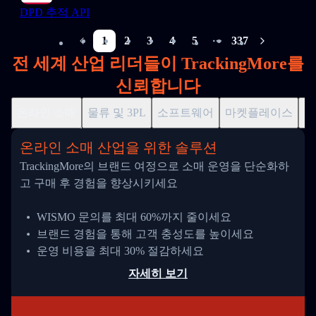
DPD 추적 API
1
2
3
4
5
337
More pages
전 세계 산업 리더들이 TrackingMore를
신뢰합니다
온라인 소매
물류 및 3PL
소프트웨어
마켓플레이스
드
온라인 소매 산업을 위한 솔루션
TrackingMore의 브랜드 여정으로 소매 운영을 단순화하
고 구매 후 경험을 향상시키세요
WISMO 문의를 최대 60%까지 줄이세요
브랜드 경험을 통해 고객 충성도를 높이세요
운영 비용을 최대 30% 절감하세요
자세히 보기