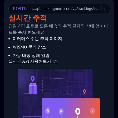
22
            "StatusDescription": "Departed Fa
POST
23
            "Details": "Departed Facility in 
https://api.trackingmore.com/v4/trackings/create
24
          },
실시간 추적
25
          {
26
            "Date": "2017-03-06 15:28:00",
단일 API 호출로 모든 배송의 추적 결과와 상태 업데이
27
            "StatusDescription": "Shipment pi
트를 즉시 받으세요
28
            "Details": "BEIJING-CHINA,PEOPLES
29
          }
이커머스 주문 추적 페이지
30
        ]
31
      }
WISMO 문의 감소
32
    ]
자동 배송 상태 알림
33
  }
34
}
실시간 API 사용해보기 </>