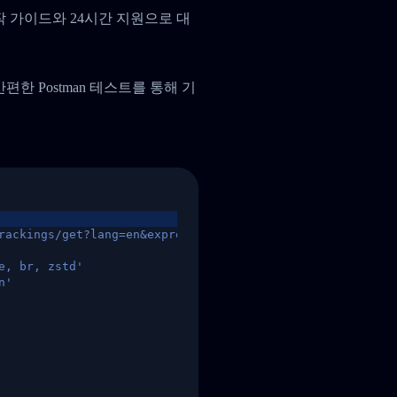
작 가이드와 24시간 지원으로 대
, 간편한 Postman 테스트를 통해 기
rackings/get?lang=en&express=ups&tracknumber=1939155131
e, br, zstd'
n'