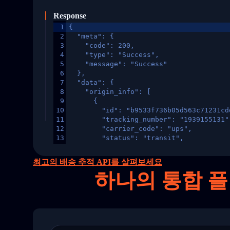
Response
1
{
2
  "meta": {
3
    "code": 200,
4
    "type": "Success",
5
    "message": "Success"
6
  },
7
  "data": {
8
    "origin_info": [
9
      {
10
        "id": "b9533f736b05d563c71231cd
11
        "tracking_number": "1939155131"
12
        "carrier_code": "ups",
13
        "status": "transit",
14
        "original_country": "China",
15
        "destination_country": "United 
최고의 배송 추적 API를 살펴보세요
16
        "itemTimeLength": 2,
하나의
통합 플
17
        "weblink": "",
18
        "phone": null,
19
        "trackinfo": [
20
          {
21
            "Date": "2017-03-08 04: 22:
22
            "StatusDescription": "Depar