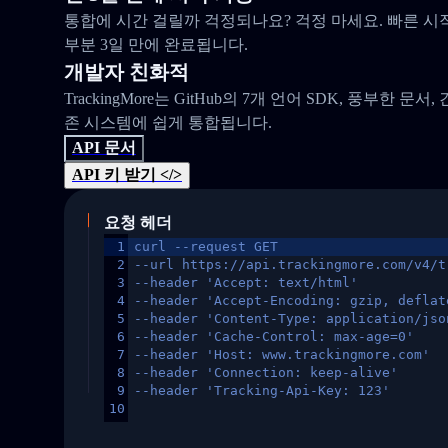
통합에 시간 걸릴까 걱정되나요? 걱정 마세요. 빠른 시
부분 3일 만에 완료됩니다.
개발자 친화적
TrackingMore는 GitHub의 7개 언어 SDK, 풍부한 문서
존 시스템에 쉽게 통합됩니다.
API 문서
API 키 받기 </>
요청 헤더
1
curl --request GET
2
--url https://api.trackingmore.com/v4/t
3
--header 'Accept: text/html'
4
--header 'Accept-Encoding: gzip, deflat
5
--header 'Content-Type: application/jso
6
--header 'Cache-Control: max-age=0'
7
--header 'Host: www.trackingmore.com'
8
--header 'Connection: keep-alive'
9
--header 'Tracking-Api-Key: 123'
10