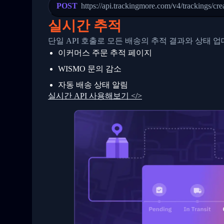
23
            "Details": "Departed Facili
POST
https://api.trackingmore.com/v4/trackings/cre
24
          },
25
          {
실시간 추적
26
            "Date": "2017-03-06 15:28:0
27
            "StatusDescription": "Shipm
단일 API 호출로 모든 배송의 추적 결과와 상태 
28
            "Details": "BEIJING-CHINA,P
이커머스 주문 추적 페이지
29
          }
30
        ]
WISMO 문의 감소
31
      }
32
    ]
자동 배송 상태 알림
33
  }
실시간 API 사용해보기 </>
34
}