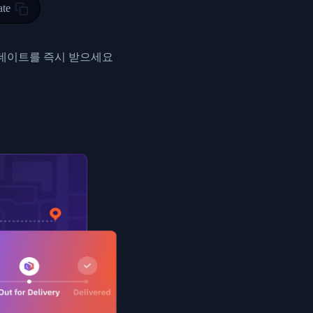
ty in HONG KONG-HONG KONG, HONG KONG-HONG KONG,2017-03-0
ate
0",
ent picked up",
업데이트를 즉시 받으세요
EOPLES REPUBLIC"