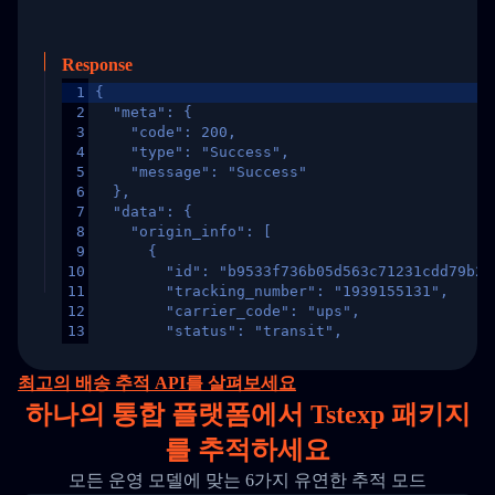
Response
1
{
2
  "meta": {
3
    "code": 200,
4
    "type": "Success",
5
    "message": "Success"
6
  },
7
  "data": {
8
    "origin_info": [
9
      {
10
        "id": "b9533f736b05d563c71231cdd79b2a
11
        "tracking_number": "1939155131",
12
        "carrier_code": "ups",
13
        "status": "transit",
14
        "original_country": "China",
15
        "destination_country": "United States
최고의 배송 추적 API를 살펴보세요
16
        "itemTimeLength": 2,
하나의
통합 플랫폼에서 Tstexp 패키지
17
        "weblink": "",
18
        "phone": null,
를 추적하세요
19
        "trackinfo": [
20
          {
모든 운영 모델에 맞는 6가지 유연한 추적 모드
21
            "Date": "2017-03-08 04: 22: 00",