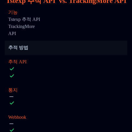
Tstexp 추적 API
vs.
TrackingMore API
기능
Tstexp 추적 API
TrackingMore
API
추적 방법
추적 API
통지
Webhook