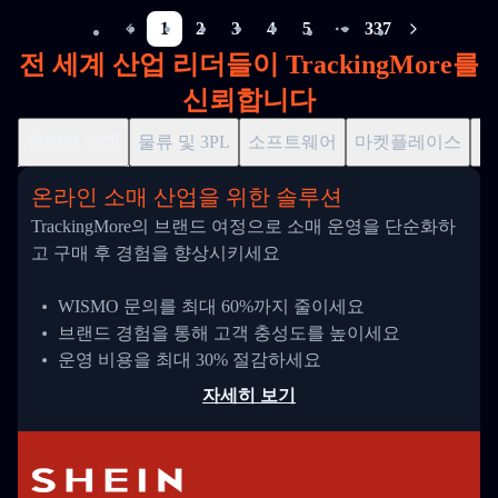
1
2
3
4
5
337
More pages
전 세계 산업 리더들이 TrackingMore를
신뢰합니다
온라인 소매
물류 및 3PL
소프트웨어
마켓플레이스
드
온라인 소매 산업을 위한 솔루션
TrackingMore의 브랜드 여정으로 소매 운영을 단순화하
고 구매 후 경험을 향상시키세요
WISMO 문의를 최대 60%까지 줄이세요
브랜드 경험을 통해 고객 충성도를 높이세요
운영 비용을 최대 30% 절감하세요
자세히 보기