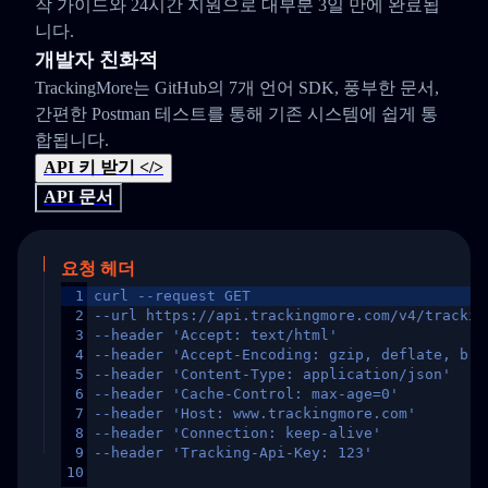
작 가이드와 24시간 지원으로 대부분 3일 만에 완료됩
니다.
개발자 친화적
TrackingMore는 GitHub의 7개 언어 SDK, 풍부한 문서,
간편한 Postman 테스트를 통해 기존 시스템에 쉽게 통
합됩니다.
API 키 받기 </>
API 문서
요청 헤더
1
curl --request GET
2
--url https://api.trackingmore.com/v4/trackin
3
--header 'Accept: text/html'
4
--header 'Accept-Encoding: gzip, deflate, br,
5
--header 'Content-Type: application/json'
6
--header 'Cache-Control: max-age=0'
7
--header 'Host: www.trackingmore.com'
8
--header 'Connection: keep-alive'
9
--header 'Tracking-Api-Key: 123'
10