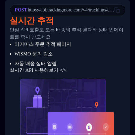
22
            "StatusDescription": "Departed Fa
POST
23
            "Details": "Departed Facility in 
https://api.trackingmore.com/v4/trackings/create
24
          },
실시간 추적
25
          {
26
            "Date": "2017-03-06 15:28:00",
단일 API 호출로 모든 배송의 추적 결과와 상태 업데이
27
            "StatusDescription": "Shipment pi
트를 즉시 받으세요
28
            "Details": "BEIJING-CHINA,PEOPLES
29
          }
이커머스 주문 추적 페이지
30
        ]
31
      }
WISMO 문의 감소
32
    ]
자동 배송 상태 알림
33
  }
34
}
실시간 API 사용해보기 </>