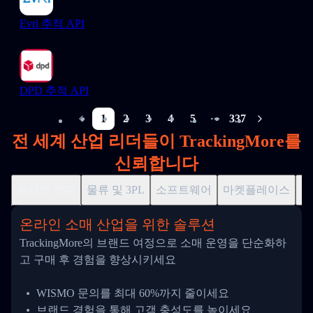
Evri 추적 API
DPD 추적 API
1
2
3
4
5
337
More pages
전 세계 산업 리더들이 TrackingMore를
신뢰합니다
온라인 소매
물류 및 3PL
소프트웨어
마켓플레이스
드
온라인 소매 산업을 위한 솔루션
TrackingMore의 브랜드 여정으로 소매 운영을 단순화하
고 구매 후 경험을 향상시키세요
WISMO 문의를 최대 60%까지 줄이세요
브랜드 경험을 통해 고객 충성도를 높이세요