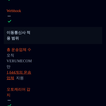
Webhook
이동통신사 적
용 범위
총 운송업체 수
오직
VERUMECOM
만
1,644개의 운송
업체
지원
오토캐리어 감
지