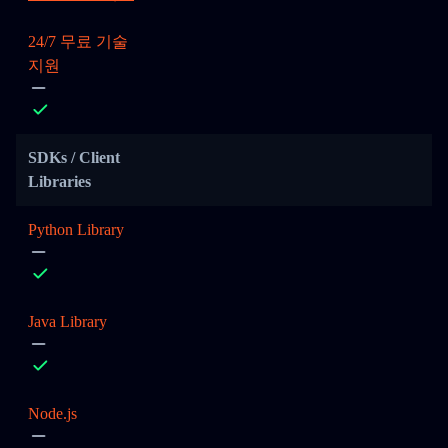
24/7 무료 기술
지원
SDKs / Client
Libraries
Python Library
Java Library
Node.js