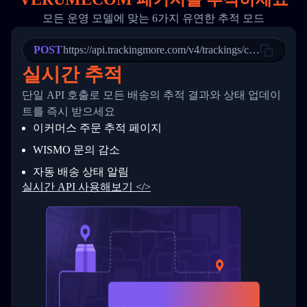
20
          {
모든 운영 모델에 맞는 6가지 유연한 추적 모드
21
            "Date": "2017-03-08 04: 22: 00",
22
            "StatusDescription": "Departed Fa
POST
23
            "Details": "Departed Facility in 
https://api.trackingmore.com/v4/trackings/create
24
          },
실시간 추적
25
          {
26
            "Date": "2017-03-06 15:28:00",
단일 API 호출로 모든 배송의 추적 결과와 상태 업데이
27
            "StatusDescription": "Shipment pi
트를 즉시 받으세요
28
            "Details": "BEIJING-CHINA,PEOPLES
29
          }
이커머스 주문 추적 페이지
30
        ]
31
      }
WISMO 문의 감소
32
    ]
자동 배송 상태 알림
33
  }
34
}
실시간 API 사용해보기 </>