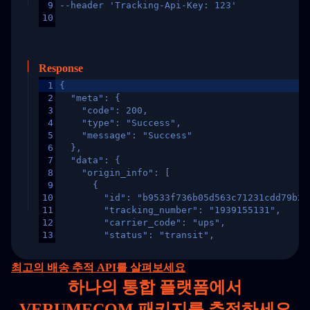
9
--header 'Tracking-Api-Key: 123'
10
Response
1
{
2
  "meta": {
3
    "code": 200,
4
    "type": "Success",
5
    "message": "Success"
6
  },
7
  "data": {
8
    "origin_info": [
9
      {
10
        "id": "b9533f736b05d563c71231cdd79b2a
11
        "tracking_number": "1939155131",
12
        "carrier_code": "ups",
13
        "status": "transit",
14
        "original_country": "China",
15
        "destination_country": "United States
최고의 배송 추적 API를 살펴보세요
16
        "itemTimeLength": 2,
하나의
통합 플랫폼에서
17
        "weblink": "",
18
        "phone": null,
VERUMECOM 패키지를 추적하세요
19
        "trackinfo": [