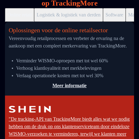
op TrackingMore
Online retail
Logistiek & logistiek van derden
Software
Markt
Oplossingen voor de online retailsector
Vereenvoudig retailprocessen en verbeter de ervaring na de
aankoop met een compleet merkervaring van TrackingMore.
Verminder WISMO-oproepen met tot wel 60%
Verhoog klantloyaliteit met merkbelevingen
Verlaag operationele kosten met tot wel 30%
Meer informatie
"De tracking-API van TrackingMore biedt alles wat we nodig
hebben om de druk op ons klantenserviceteam door eindeloze
WISMO-verzoeken te verminderen, terwijl we klanten meer