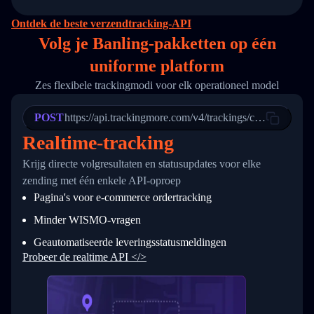
14
        "original_country": "China",
15
        "destination_country": "United States
Ontdek de beste verzendtracking-API
16
        "itemTimeLength": 2,
Volg je Banling-pakketten op
één
17
        "weblink": "",
18
        "phone": null,
uniforme platform
19
        "trackinfo": [
20
          {
Zes flexibele trackingmodi voor elk operationeel model
21
            "Date": "2017-03-08 04: 22: 00",
22
            "StatusDescription": "Departed Fa
POST
23
            "Details": "Departed Facility in 
https://api.trackingmore.com/v4/trackings/create
24
          },
Realtime-tracking
25
          {
26
            "Date": "2017-03-06 15:28:00",
Krijg directe volgresultaten en statusupdates voor elke
27
            "StatusDescription": "Shipment pi
zending met één enkele API-oproep
28
            "Details": "BEIJING-CHINA,PEOPLES
29
          }
Pagina's voor e-commerce ordertracking
30
        ]
31
      }
Minder WISMO-vragen
32
    ]
Geautomatiseerde leveringsstatusmeldingen
33
  }
34
}
Probeer de realtime API </>