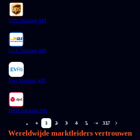
UPS Tracking API
GLS Tracking API
Evri Tracking API
DPD Tracking API
1
2
3
4
5
337
More pages
Wereldwijde marktleiders vertrouwen