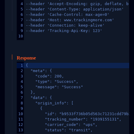
4
--header 'Accept-Encoding: gzip, deflate, br,
5
--header 'Content-Type: application/json'
6
--header 'Cache-Control: max-age=0'
7
--header 'Host: www.trackingmore.com'
8
--header 'Connection: keep-alive'
9
--header 'Tracking-Api-Key: 123'
10
Response
1
{
2
  "meta": {
3
    "code": 200,
4
    "type": "Success",
5
    "message": "Success"
6
  },
7
  "data": {
8
    "origin_info": [
9
      {
10
        "id": "b9533f736b05d563c71231cdd79b2a
11
        "tracking_number": "1939155131",
12
        "carrier_code": "ups",
13
        "status": "transit",