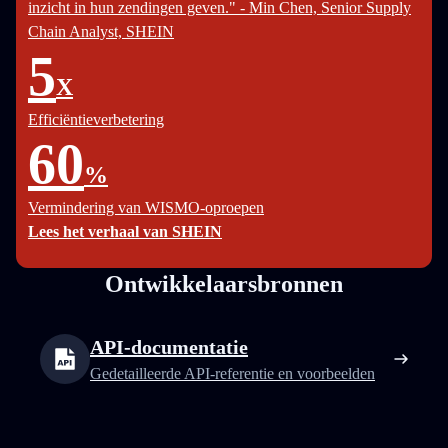
inzicht in hun zendingen geven." - Min Chen, Senior Supply
Chain Analyst, SHEIN
5
X
Efficiëntieverbetering
60
%
Vermindering van WISMO-oproepen
Lees het verhaal van SHEIN
Ontwikkelaarsbronnen
API-documentatie
Gedetailleerde API-referentie en voorbeelden