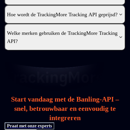
Hoe wordt de TrackingMore Tracking API geprijsd?
Welke merken gebruiken de TrackingMore Tracking
API?
Start vandaag met de Banling-API –
snel, betrouwbaar en eenvoudig te
integreren
Praat met onze experts