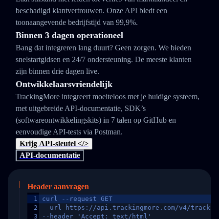
beschadigd klantvertrouwen. Onze API biedt een
toonaangevende bedrijfstijd van 99,9%.
Binnen 3 dagen operationeel
Bang dat integreren lang duurt? Geen zorgen. We bieden
snelstartgidsen en 24/7 ondersteuning. De meeste klanten
zijn binnen drie dagen live.
Ontwikkelaarsvriendelijk
TrackingMore integreert moeiteloos met je huidige systeem,
met uitgebreide API-documentatie, SDK’s
(softwareontwikkelingskits) in 7 talen op GitHub en
eenvoudige API-tests via Postman.
Krijg API-sleutel </>
API-documentatie
Header aanvragen
1
curl --request GET
2
--url https://api.trackingmore.com/v4/trackin
3
--header 'Accept: text/html'