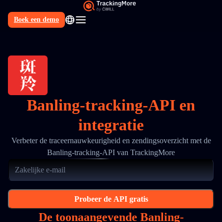
Boek een demo
NL
Banling-tracking-API en
integratie
Verbeter de traceernauwkeurigheid en zendingsoverzicht met de
Banling-tracking-API van TrackingMore
Probeer de API gratis
De toonaangevende Banling-