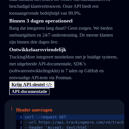
beschadigd klantvertrouwen. Onze API biedt een
toonaangevende bedrijfstijd van 99,9%.
Binnen 3 dagen operationeel
Bang dat integreren lang duurt? Geen zorgen. We bieden
snelstartgidsen en 24/7 ondersteuning. De meeste klanten
zijn binnen drie dagen live.
Ontwikkelaarsvriendelijk
TrackingMore integreert moeiteloos met je huidige systeem,
met uitgebreide API-documentatie, SDK’s
(softwareontwikkelingskits) in 7 talen op GitHub en
eenvoudige API-tests via Postman.
Krijg API-sleutel </>
API-documentatie
Header aanvragen
1
curl --request GET
2
--url https://api.trackingmore.com/v4/trackin
3
--header 'Accept: text/html'