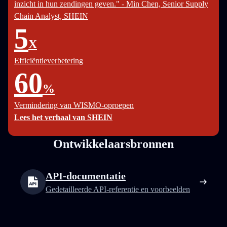
inzicht in hun zendingen geven." - Min Chen, Senior Supply
Chain Analyst, SHEIN
5
X
Efficiëntieverbetering
60
%
Vermindering van WISMO-oproepen
Lees het verhaal van SHEIN
Ontwikkelaarsbronnen
API-documentatie
Gedetailleerde API-referentie en voorbeelden