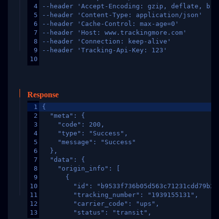
4
--header 'Accept-Encoding: gzip, deflate, br,
5
--header 'Content-Type: application/json'
6
--header 'Cache-Control: max-age=0'
7
--header 'Host: www.trackingmore.com'
8
--header 'Connection: keep-alive'
9
--header 'Tracking-Api-Key: 123'
10
Response
1
{
2
  "meta": {
3
    "code": 200,
4
    "type": "Success",
5
    "message": "Success"
6
  },
7
  "data": {
8
    "origin_info": [
9
      {
10
        "id": "b9533f736b05d563c71231cdd79b2a
11
        "tracking_number": "1939155131",
12
        "carrier_code": "ups",
13
        "status": "transit",