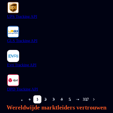
UPS Tracking API
GLS Tracking API
Evri Tracking API
DPD Tracking API
1
2
3
4
5
337
More pages
Wereldwijde marktleiders vertrouwen