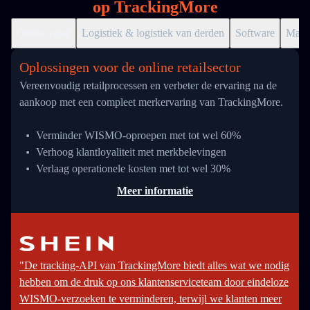
op TrackingMore
Online retail
Logistiek & logistiek van derden
Software
Markt
Oplossingen voor de online retailsector
Vereenvoudig retailprocessen en verbeter de ervaring na de
aankoop met een compleet merkervaring van TrackingMore.
Verminder WISMO-oproepen met tot wel 60%
Verhoog klantloyaliteit met merkbelevingen
Verlaag operationele kosten met tot wel 30%
Meer informatie
"De tracking-API van TrackingMore biedt alles wat we nodig
hebben om de druk op ons klantenserviceteam door eindeloze
WISMO-verzoeken te verminderen, terwijl we klanten meer