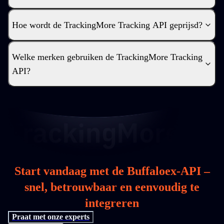
Hoe wordt de TrackingMore Tracking API geprijsd?
Welke merken gebruiken de TrackingMore Tracking
API?
Start vandaag met de Buffaloex-API –
snel, betrouwbaar en eenvoudig te
integreren
Praat met onze experts