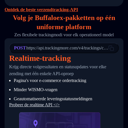
14
        "original_country": "China",
15
        "destination_country": "United States
Ontdek de beste verzendtracking-API
16
        "itemTimeLength": 2,
Volg je Buffaloex-pakketten op
één
17
        "weblink": "",
18
        "phone": null,
uniforme platform
19
        "trackinfo": [
20
          {
Zes flexibele trackingmodi voor elk operationeel model
21
            "Date": "2017-03-08 04: 22: 00",
22
            "StatusDescription": "Departed Fa
POST
23
            "Details": "Departed Facility in 
https://api.trackingmore.com/v4/trackings/create
24
          },
Realtime-tracking
25
          {
26
            "Date": "2017-03-06 15:28:00",
Krijg directe volgresultaten en statusupdates voor elke
27
            "StatusDescription": "Shipment pi
zending met één enkele API-oproep
28
            "Details": "BEIJING-CHINA,PEOPLES
29
          }
Pagina's voor e-commerce ordertracking
30
        ]
31
      }
Minder WISMO-vragen
32
    ]
Geautomatiseerde leveringsstatusmeldingen
33
  }
34
}
Probeer de realtime API </>