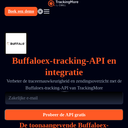
Boek een demo
NL
Buffaloex-tracking-API en
integratie
Verbeter de traceernauwkeurigheid en zendingsoverzicht met de
Buffaloex-tracking-API van TrackingMore
Probeer de API gratis
De toonaangevende Buffaloex-