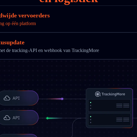
ldwijde vervoerders
ng op één platform
tusupdate
g met de tracking-API en webhook van TrackingMore