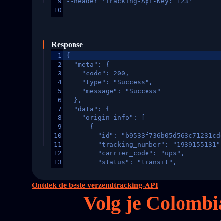
9
--header 'Tracking-Api-Key: 123'
10
Response
1
{
2
  "meta": {
3
    "code": 200,
4
    "type": "Success",
5
    "message": "Success"
6
  },
7
  "data": {
8
    "origin_info": [
9
      {
10
        "id": "b9533f736b05d563c71231cd
11
        "tracking_number": "1939155131"
12
        "carrier_code": "ups",
13
        "status": "transit",
14
        "original_country": "China",
15
        "destination_country": "United 
Ontdek de beste verzendtracking-API
16
        "itemTimeLength": 2,
Volg je Colombi
17
        "weblink": "",
18
        "phone": null,
19
        "trackinfo": [