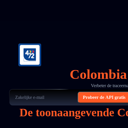
Colombia 
Verbeter de traceer
Probeer de API gratis
De toonaangevende Co