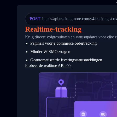
20
          {
21
            "Date": "2017-03-08 04: 22:
22
            "StatusDescription": "Depar
23
            "Details": "Departed Facili
POST
https://api.trackingmore.com/v4/trackings/cre
24
          },
25
          {
Realtime-tracking
26
            "Date": "2017-03-06 15:28:0
27
            "StatusDescription": "Shipm
Krijg directe volgresultaten en statusupdates voor elk
28
            "Details": "BEIJING-CHINA,P
Pagina's voor e-commerce ordertracking
29
          }
30
        ]
Minder WISMO-vragen
31
      }
32
    ]
Geautomatiseerde leveringsstatusmeldingen
33
  }
Probeer de realtime API </>
34
}