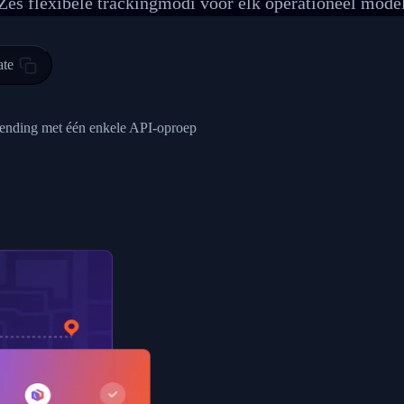
Zes flexibele trackingmodi voor elk operationeel mode
 00",
ted Facility in HONG KONG-HONG KONG",
ty in HONG KONG-HONG KONG, HONG KONG-HONG KONG,2017-03-0
ate
0",
ent picked up",
e zending met één enkele API-oproep
EOPLES REPUBLIC"