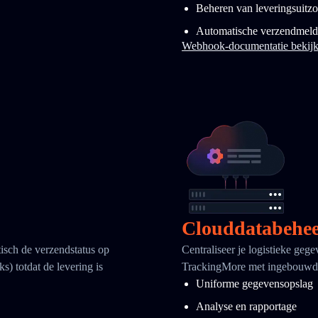
Beheren van leveringsuitz
Automatische verzendmeld
Webhook-documentatie bekij
Clouddatabehe
tisch de verzendstatus op
Centraliseer je logistieke geg
ks) totdat de levering is
TrackingMore met ingebouwde
Uniforme gegevensopslag
Analyse en rapportage