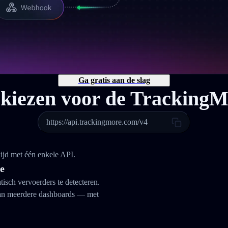
Ga gratis aan de slag
iezen voor de Tracking
https://api.trackingmore.com/v4
ijd met één enkele API.
ie
isch vervoerders te detecteren.
van meerdere dashboards — met