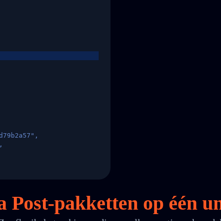
d79b2a57",
,
States",
a Post-pakketten op
één
un