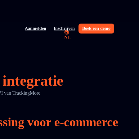
Aanmelden
Inschrijven
Boek een demo
NL
integratie
API van TrackingMore
ssing voor e-commerce