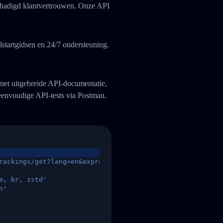
eschadigd klantvertrouwen. Onze API
startgidsen en 24/7 ondersteuning.
 met uitgebreide API-documentatie,
eenvoudige API-tests via Postman.
rackings/get?lang=en&express=ups&tracknumber=1939155131
e, br, zstd'
n'