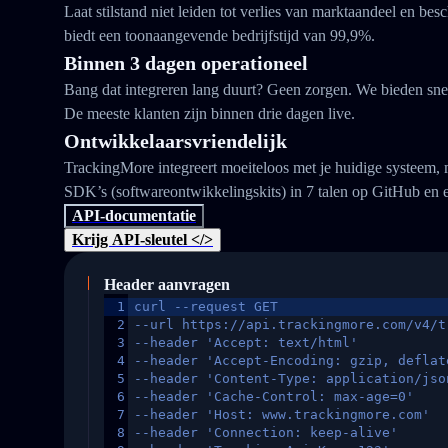
Laat stilstand niet leiden tot verlies van marktaandeel en b
biedt een toonaangevende bedrijfstijd van 99,9%.
Binnen 3 dagen operationeel
Bang dat integreren lang duurt? Geen zorgen. We bieden snel
De meeste klanten zijn binnen drie dagen live.
Ontwikkelaarsvriendelijk
TrackingMore integreert moeiteloos met je huidige systeem,
SDK’s (softwareontwikkelingskits) in 7 talen op GitHub en 
API-documentatie
Krijg API-sleutel </>
Header aanvragen
1
curl --request GET
2
--url https://api.trackingmore.com/v4/t
3
--header 'Accept: text/html'
4
--header 'Accept-Encoding: gzip, deflat
5
--header 'Content-Type: application/jso
6
--header 'Cache-Control: max-age=0'
7
--header 'Host: www.trackingmore.com'
8
--header 'Connection: keep-alive'