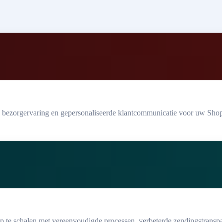
bezorgervaring en gepersonaliseerde klantcommunicatie voor uw Shopi
p te schalen met vereenvoudigde processen, verbeterde zendingstranspa