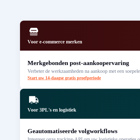
Voor e-commerce merken
Merkgebonden post-aankoopervaring
Verbeter de werkzaamheden na aankoop met een soepele 
Start uw 14-daagse gratis proefperiode
Voor 3PL's en logistiek
Geautomatiseerde volgworkflows
Integreer onze tracking-API om uw logistieke operaties o