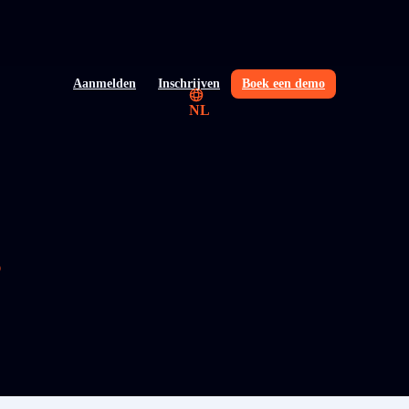
Aanmelden
Inschrijven
Boek een demo
NL
g