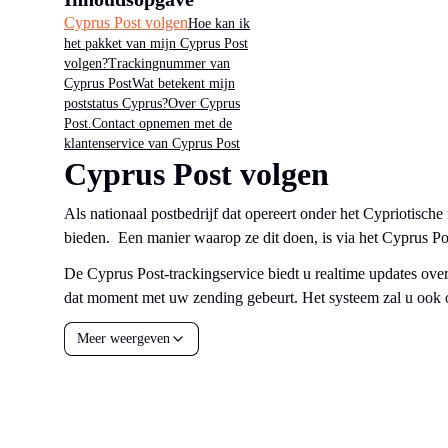
Cyprus Post volgen
Hoe kan ik
het pakket van mijn Cyprus Post
volgen?
Trackingnummer van
Cyprus Post
Wat betekent mijn
poststatus Cyprus?
Over Cyprus
Post.
Contact opnemen met de
klantenservice van Cyprus Post
Cyprus Post volgen
Als nationaal postbedrijf dat opereert onder het Cypriotisch
bieden. Een manier waarop ze dit doen, is via het Cyprus P
De Cyprus Post-trackingservice biedt u realtime updates over
dat moment met uw zending gebeurt. Het systeem zal u ook op
Meer weergeven