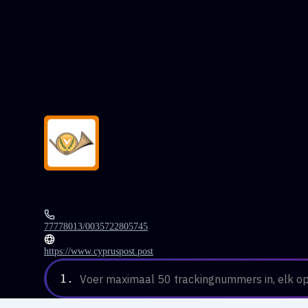
77778013/0035722805745
https://www.cypruspost.post
1.
Voer maximaal 50 trackingnummers in, elk op