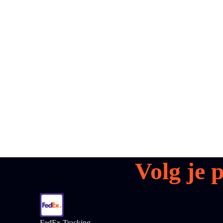
all your
parcels
1,600+
Boek een demo
Volg je 
FedEx Tracking