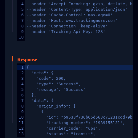
4
--header 'Accept-Encoding: gzip, deflate, br,
5
--header 'Content-Type: application/json'
6
--header 'Cache-Control: max-age=0'
7
--header 'Host: www.trackingmore.com'
8
--header 'Connection: keep-alive'
9
--header 'Tracking-Api-Key: 123'
10
Response
1
{
2
  "meta": {
3
    "code": 200,
4
    "type": "Success",
5
    "message": "Success"
6
  },
7
  "data": {
8
    "origin_info": [
9
      {
10
        "id": "b9533f736b05d563c71231cdd79b2a
11
        "tracking_number": "1939155131",
12
        "carrier_code": "ups",
13
        "status": "transit",