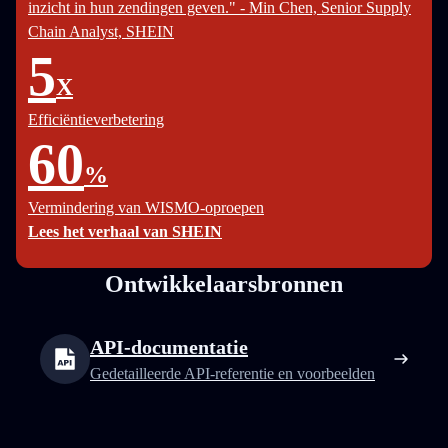
inzicht in hun zendingen geven." - Min Chen, Senior Supply
Chain Analyst, SHEIN
5
X
Efficiëntieverbetering
60
%
Vermindering van WISMO-oproepen
Lees het verhaal van SHEIN
Ontwikkelaarsbronnen
API-documentatie
Gedetailleerde API-referentie en voorbeelden