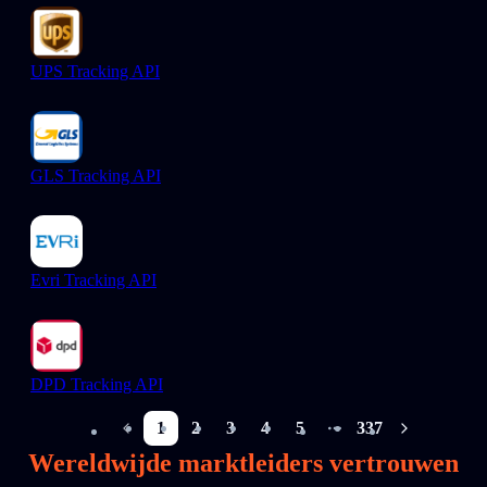
UPS Tracking API
GLS Tracking API
Evri Tracking API
DPD Tracking API
1
2
3
4
5
337
More pages
Wereldwijde marktleiders vertrouwen