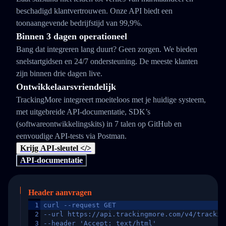
beschadigd klantvertrouwen. Onze API biedt een
toonaangevende bedrijfstijd van 99,9%.
Binnen 3 dagen operationeel
Bang dat integreren lang duurt? Geen zorgen. We bieden
snelstartgidsen en 24/7 ondersteuning. De meeste klanten
zijn binnen drie dagen live.
Ontwikkelaarsvriendelijk
TrackingMore integreert moeiteloos met je huidige systeem,
met uitgebreide API-documentatie, SDK’s
(softwareontwikkelingskits) in 7 talen op GitHub en
eenvoudige API-tests via Postman.
Krijg API-sleutel </>
API-documentatie
Header aanvragen
1
curl --request GET
2
--url https://api.trackingmore.com/v4/trackin
3
--header 'Accept: text/html'