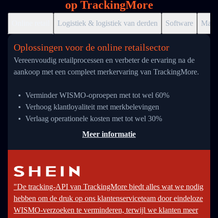
op TrackingMore
Online retail
Logistiek & logistiek van derden
Software
Markt
Oplossingen voor de online retailsector
Vereenvoudig retailprocessen en verbeter de ervaring na de
aankoop met een compleet merkervaring van TrackingMore.
Verminder WISMO-oproepen met tot wel 60%
Verhoog klantloyaliteit met merkbelevingen
Verlaag operationele kosten met tot wel 30%
Meer informatie
"De tracking-API van TrackingMore biedt alles wat we nodig
hebben om de druk op ons klantenserviceteam door eindeloze
WISMO-verzoeken te verminderen, terwijl we klanten meer