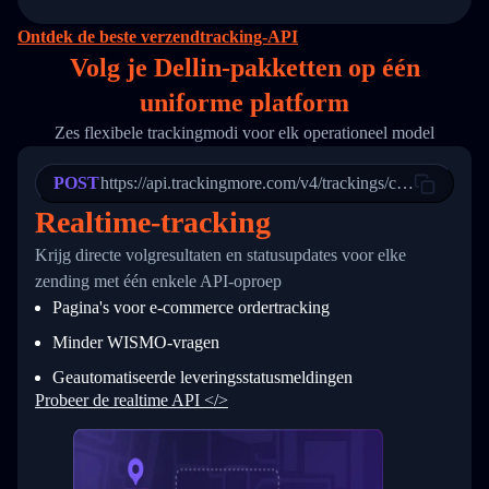
14
        "original_country": "China",
15
        "destination_country": "United States
Ontdek de beste verzendtracking-API
16
        "itemTimeLength": 2,
Volg je Dellin-pakketten op
één
17
        "weblink": "",
18
        "phone": null,
uniforme platform
19
        "trackinfo": [
20
          {
Zes flexibele trackingmodi voor elk operationeel model
21
            "Date": "2017-03-08 04: 22: 00",
22
            "StatusDescription": "Departed Fa
POST
23
            "Details": "Departed Facility in 
https://api.trackingmore.com/v4/trackings/create
24
          },
Realtime-tracking
25
          {
26
            "Date": "2017-03-06 15:28:00",
Krijg directe volgresultaten en statusupdates voor elke
27
            "StatusDescription": "Shipment pi
zending met één enkele API-oproep
28
            "Details": "BEIJING-CHINA,PEOPLES
29
          }
Pagina's voor e-commerce ordertracking
30
        ]
31
      }
Minder WISMO-vragen
32
    ]
Geautomatiseerde leveringsstatusmeldingen
33
  }
34
}
Probeer de realtime API </>