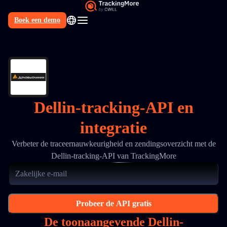
Boek een demo
NL
Dellin-tracking-API en
integratie
Verbeter de traceernauwkeurigheid en zendingsoverzicht met de
Dellin-tracking-API van TrackingMore
Probeer de API gratis
De toonaangevende Dellin-