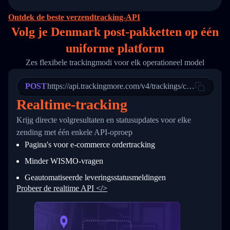
14
        "original_country": "China",
15
        "destination_country": "United States
Ontdek de beste verzendtracking-API
16
        "itemTimeLength": 2,
Volg je Denmark post-pakketten op
één
17
        "weblink": "",
18
        "phone": null,
uniforme platform
19
        "trackinfo": [
20
          {
Zes flexibele trackingmodi voor elk operationeel model
21
            "Date": "2017-03-08 04: 22: 00",
22
            "StatusDescription": "Departed Fa
POST
23
            "Details": "Departed Facility in 
https://api.trackingmore.com/v4/trackings/create
24
          },
Realtime-tracking
25
          {
26
            "Date": "2017-03-06 15:28:00",
Krijg directe volgresultaten en statusupdates voor elke
27
            "StatusDescription": "Shipment pi
zending met één enkele API-oproep
28
            "Details": "BEIJING-CHINA,PEOPLES
29
          }
Pagina's voor e-commerce ordertracking
30
        ]
31
      }
Minder WISMO-vragen
32
    ]
Geautomatiseerde leveringsstatusmeldingen
33
  }
34
}
Probeer de realtime API </>