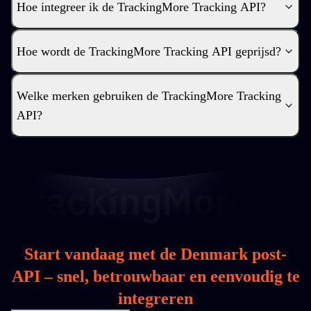
Hoe integreer ik de TrackingMore Tracking API?
Hoe wordt de TrackingMore Tracking API geprijsd?
Welke merken gebruiken de TrackingMore Tracking
API?
Start vandaag met de Denmark post-
API – snel, betrouwbaar en eenvoudig te
integreren