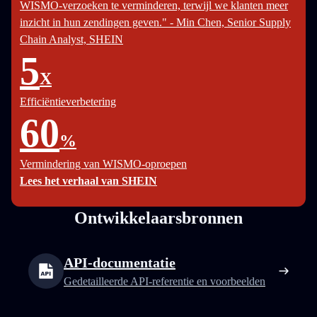
WISMO-verzoeken te verminderen, terwijl we klanten meer
inzicht in hun zendingen geven." - Min Chen, Senior Supply
Chain Analyst, SHEIN
5
X
Efficiëntieverbetering
60
%
Vermindering van WISMO-oproepen
Lees het verhaal van SHEIN
Ontwikkelaarsbronnen
API-documentatie
Gedetailleerde API-referentie en voorbeelden