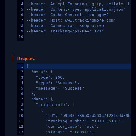
4
--header 'Accept-Encoding: gzip, deflate, br,
5
--header 'Content-Type: application/json'
6
--header 'Cache-Control: max-age=0'
7
--header 'Host: www.trackingmore.com'
8
--header 'Connection: keep-alive'
9
--header 'Tracking-Api-Key: 123'
10
Response
1
{
2
  "meta": {
3
    "code": 200,
4
    "type": "Success",
5
    "message": "Success"
6
  },
7
  "data": {
8
    "origin_info": [
9
      {
10
        "id": "b9533f736b05d563c71231cdd79b2a
11
        "tracking_number": "1939155131",
12
        "carrier_code": "ups",
13
        "status": "transit",