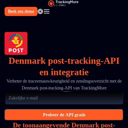
Boek een demo
NL
Denmark post-tracking-API
en integratie
Verbeter de traceernauwkeurigheid en zendingsoverzicht met de
Denmark post-tracking-API van TrackingMore
Probeer de API gratis
De toonaangevende Denmark post-