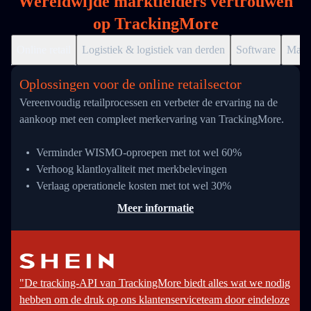
Wereldwijde marktleiders vertrouwen
op TrackingMore
Online retail
Logistiek & logistiek van derden
Software
Markt
Oplossingen voor de online retailsector
Vereenvoudig retailprocessen en verbeter de ervaring na de
aankoop met een compleet merkervaring van TrackingMore.
Verminder WISMO-oproepen met tot wel 60%
Verhoog klantloyaliteit met merkbelevingen
Verlaag operationele kosten met tot wel 30%
Meer informatie
"De tracking-API van TrackingMore biedt alles wat we nodig
hebben om de druk op ons klantenserviceteam door eindeloze