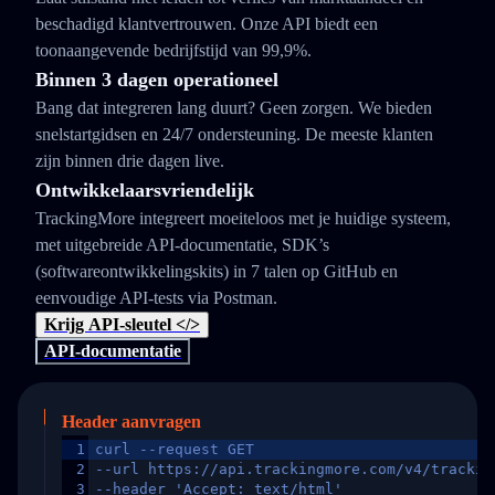
beschadigd klantvertrouwen. Onze API biedt een
toonaangevende bedrijfstijd van 99,9%.
Binnen 3 dagen operationeel
Bang dat integreren lang duurt? Geen zorgen. We bieden
snelstartgidsen en 24/7 ondersteuning. De meeste klanten
zijn binnen drie dagen live.
Ontwikkelaarsvriendelijk
TrackingMore integreert moeiteloos met je huidige systeem,
met uitgebreide API-documentatie, SDK’s
(softwareontwikkelingskits) in 7 talen op GitHub en
eenvoudige API-tests via Postman.
Krijg API-sleutel </>
API-documentatie
Header aanvragen
1
curl --request GET
2
--url https://api.trackingmore.com/v4/trackin
3
--header 'Accept: text/html'