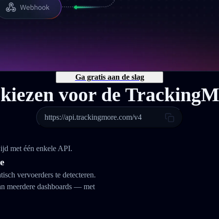
Ga gratis aan de slag
iezen voor de Tracking
https://api.trackingmore.com/v4
ijd met één enkele API.
ie
isch vervoerders te detecteren.
van meerdere dashboards — met