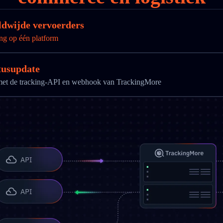
ldwijde vervoerders
ng op één platform
tusupdate
g met de tracking-API en webhook van TrackingMore