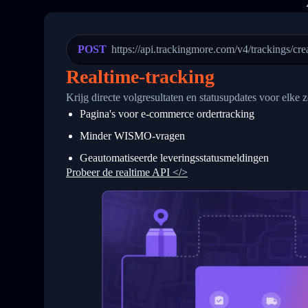
20
          {
21
            "Date": "2017-03-08 04: 22:
22
            "StatusDescription": "Depar
23
            "Details": "Departed Facili
POST
https://api.trackingmore.com/v4/trackings/cre
24
          },
25
          {
Realtime-tracking
26
            "Date": "2017-03-06 15:28:0
27
            "StatusDescription": "Shipm
Krijg directe volgresultaten en statusupdates voor elk
28
            "Details": "BEIJING-CHINA,P
Pagina's voor e-commerce ordertracking
29
          }
30
        ]
Minder WISMO-vragen
31
      }
32
    ]
Geautomatiseerde leveringsstatusmeldingen
33
  }
Probeer de realtime API </>
34
}