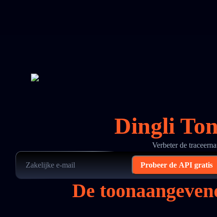
Dingli To
Verbeter de traceer
Probeer de API gratis
De toonaangevend