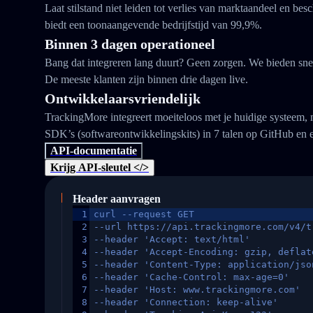
Laat stilstand niet leiden tot verlies van marktaandeel en b
biedt een toonaangevende bedrijfstijd van 99,9%.
Binnen 3 dagen operationeel
Bang dat integreren lang duurt? Geen zorgen. We bieden snel
De meeste klanten zijn binnen drie dagen live.
Ontwikkelaarsvriendelijk
TrackingMore integreert moeiteloos met je huidige systeem,
SDK’s (softwareontwikkelingskits) in 7 talen op GitHub en 
API-documentatie
Krijg API-sleutel </>
Header aanvragen
1
curl --request GET
2
--url https://api.trackingmore.com/v4/t
3
--header 'Accept: text/html'
4
--header 'Accept-Encoding: gzip, deflat
5
--header 'Content-Type: application/jso
6
--header 'Cache-Control: max-age=0'
7
--header 'Host: www.trackingmore.com'
8
--header 'Connection: keep-alive'