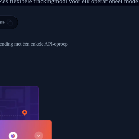
Zes flexibele trackingmodi voor elk operationeel mode
 00",
ted Facility in HONG KONG-HONG KONG",
ty in HONG KONG-HONG KONG, HONG KONG-HONG KONG,2017-03-0
ate
0",
ent picked up",
e zending met één enkele API-oproep
EOPLES REPUBLIC"