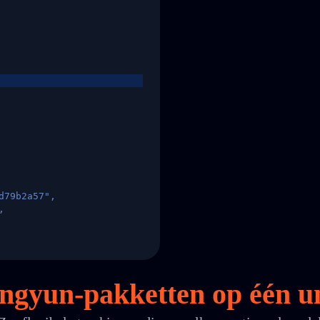
d79b2a57",
,
States",
Tongyun-pakketten op
één
un