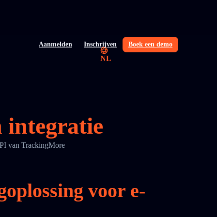
Aanmelden
Inschrijven
Boek een demo
NL
integratie
API van TrackingMore
oplossing voor e-