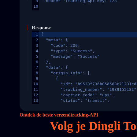
9
--header 'Tracking-Api-Key: 123'
10
Response
1
{
2
  "meta": {
3
    "code": 200,
4
    "type": "Success",
5
    "message": "Success"
6
  },
7
  "data": {
8
    "origin_info": [
9
      {
10
        "id": "b9533f736b05d563c71231cd
11
        "tracking_number": "1939155131"
12
        "carrier_code": "ups",
13
        "status": "transit",
14
        "original_country": "China",
15
        "destination_country": "United 
Ontdek de beste verzendtracking-API
16
        "itemTimeLength": 2,
Volg je Dingli 
17
        "weblink": "",
18
        "phone": null,
19
        "trackinfo": [