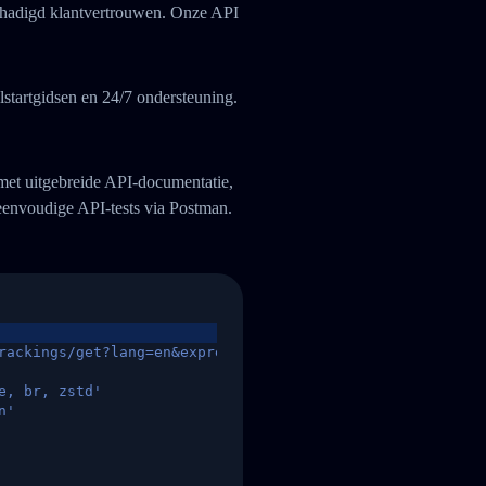
eschadigd klantvertrouwen. Onze API
startgidsen en 24/7 ondersteuning.
 met uitgebreide API-documentatie,
eenvoudige API-tests via Postman.
rackings/get?lang=en&express=ups&tracknumber=1939155131
e, br, zstd'
n'