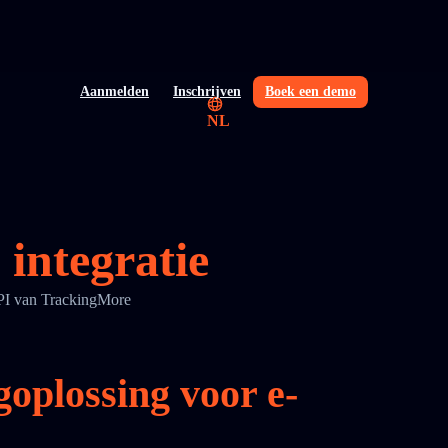
Aanmelden
Inschrijven
Boek een demo
NL
integratie
API van TrackingMore
oplossing voor e-