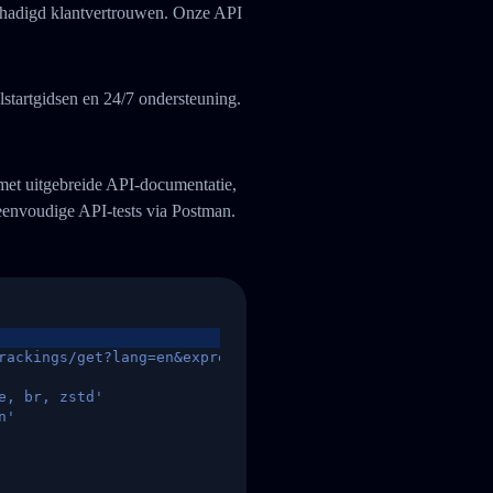
eschadigd klantvertrouwen. Onze API
startgidsen en 24/7 ondersteuning.
 met uitgebreide API-documentatie,
eenvoudige API-tests via Postman.
rackings/get?lang=en&express=ups&tracknumber=1939155131
e, br, zstd'
n'