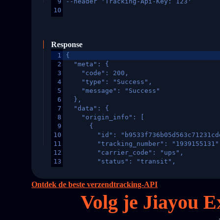
9
--header 'Tracking-Api-Key: 123'
10
Response
1
{
2
  "meta": {
3
    "code": 200,
4
    "type": "Success",
5
    "message": "Success"
6
  },
7
  "data": {
8
    "origin_info": [
9
      {
10
        "id": "b9533f736b05d563c71231cd
11
        "tracking_number": "1939155131"
12
        "carrier_code": "ups",
13
        "status": "transit",
14
        "original_country": "China",
15
        "destination_country": "United 
Ontdek de beste verzendtracking-API
16
        "itemTimeLength": 2,
Volg je Jiayou 
17
        "weblink": "",
18
        "phone": null,
19
        "trackinfo": [