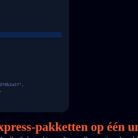
d79b2a57",
,
States",
Express-pakketten op
één
un