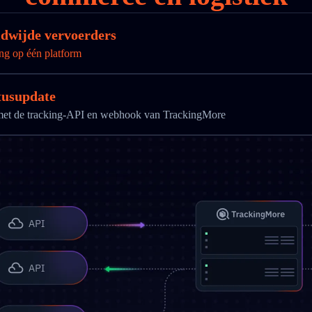
ldwijde vervoerders
ng op één platform
tusupdate
g met de tracking-API en webhook van TrackingMore