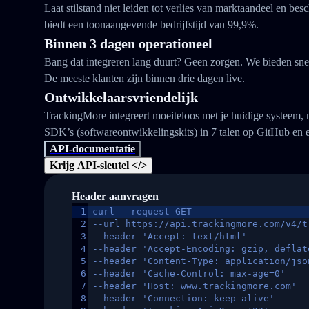
Laat stilstand niet leiden tot verlies van marktaandeel en b
biedt een toonaangevende bedrijfstijd van 99,9%.
Binnen 3 dagen operationeel
Bang dat integreren lang duurt? Geen zorgen. We bieden snel
De meeste klanten zijn binnen drie dagen live.
Ontwikkelaarsvriendelijk
TrackingMore integreert moeiteloos met je huidige systeem,
SDK’s (softwareontwikkelingskits) in 7 talen op GitHub en 
API-documentatie
Krijg API-sleutel </>
Header aanvragen
1
curl --request GET
2
--url https://api.trackingmore.com/v4/t
3
--header 'Accept: text/html'
4
--header 'Accept-Encoding: gzip, deflat
5
--header 'Content-Type: application/jso
6
--header 'Cache-Control: max-age=0'
7
--header 'Host: www.trackingmore.com'
8
--header 'Connection: keep-alive'