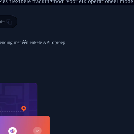
Zes flexibele trackingmodi voor elk operationeel mode
 00",
ted Facility in HONG KONG-HONG KONG",
ty in HONG KONG-HONG KONG, HONG KONG-HONG KONG,2017-03-0
ate
0",
ent picked up",
e zending met één enkele API-oproep
EOPLES REPUBLIC"