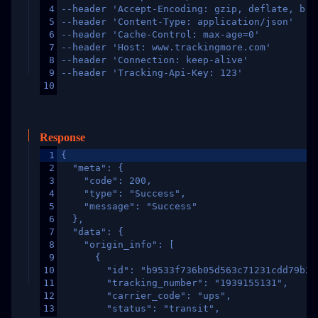
4
--header 'Accept-Encoding: gzip, deflate, br,
5
--header 'Content-Type: application/json'
6
--header 'Cache-Control: max-age=0'
7
--header 'Host: www.trackingmore.com'
8
--header 'Connection: keep-alive'
9
--header 'Tracking-Api-Key: 123'
10
Response
1
{
2
  "meta": {
3
    "code": 200,
4
    "type": "Success",
5
    "message": "Success"
6
  },
7
  "data": {
8
    "origin_info": [
9
      {
10
        "id": "b9533f736b05d563c71231cdd79b2a
11
        "tracking_number": "1939155131",
12
        "carrier_code": "ups",
13
        "status": "transit",