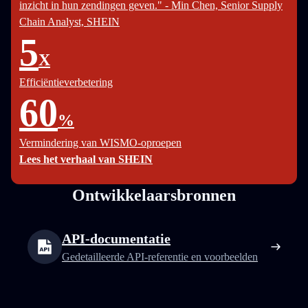
inzicht in hun zendingen geven." - Min Chen, Senior Supply
Chain Analyst, SHEIN
5
X
Efficiëntieverbetering
60
%
Vermindering van WISMO-oproepen
Lees het verhaal van SHEIN
Ontwikkelaarsbronnen
API-documentatie
Gedetailleerde API-referentie en voorbeelden