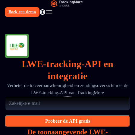
Boek een demo
NL
LWE-tracking-API en
integratie
Verbeter de traceernauwkeurigheid en zendingsoverzicht met de
LWE-tracking-API van TrackingMore
Probeer de API gratis
De toonaangevende LWE-