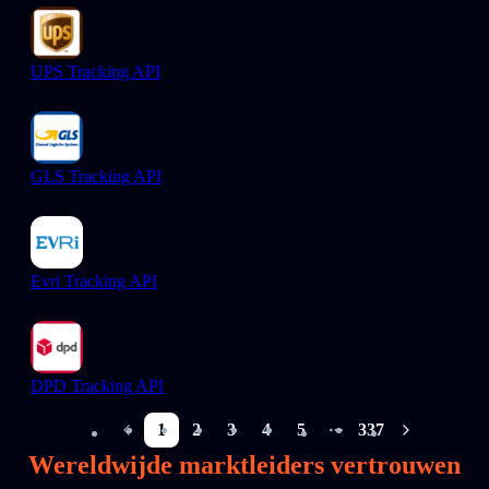
UPS Tracking API
GLS Tracking API
Evri Tracking API
DPD Tracking API
1
2
3
4
5
337
More pages
Wereldwijde marktleiders vertrouwen