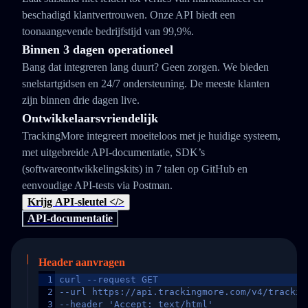
beschadigd klantvertrouwen. Onze API biedt een
toonaangevende bedrijfstijd van 99,9%.
Binnen 3 dagen operationeel
Bang dat integreren lang duurt? Geen zorgen. We bieden
snelstartgidsen en 24/7 ondersteuning. De meeste klanten
zijn binnen drie dagen live.
Ontwikkelaarsvriendelijk
TrackingMore integreert moeiteloos met je huidige systeem,
met uitgebreide API-documentatie, SDK’s
(softwareontwikkelingskits) in 7 talen op GitHub en
eenvoudige API-tests via Postman.
Krijg API-sleutel </>
API-documentatie
Header aanvragen
1
curl --request GET
2
--url https://api.trackingmore.com/v4/trackin
3
--header 'Accept: text/html'