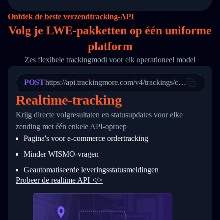
14
        "original_country": "China",
15
        "destination_country": "United States
Ontdek de beste verzendtracking-API
16
        "itemTimeLength": 2,
Volg je LWE-pakketten op
één
uniforme
17
        "weblink": "",
18
        "phone": null,
platform
19
        "trackinfo": [
20
          {
Zes flexibele trackingmodi voor elk operationeel model
21
            "Date": "2017-03-08 04: 22: 00",
22
            "StatusDescription": "Departed Fa
POST
23
            "Details": "Departed Facility in 
https://api.trackingmore.com/v4/trackings/create
24
          },
Realtime-tracking
25
          {
26
            "Date": "2017-03-06 15:28:00",
Krijg directe volgresultaten en statusupdates voor elke
27
            "StatusDescription": "Shipment pi
zending met één enkele API-oproep
28
            "Details": "BEIJING-CHINA,PEOPLES
29
          }
Pagina's voor e-commerce ordertracking
30
        ]
31
      }
Minder WISMO-vragen
32
    ]
Geautomatiseerde leveringsstatusmeldingen
33
  }
34
}
Probeer de realtime API </>