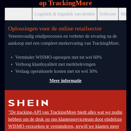
op TrackingMore
Online retail
Logistiek & logistiek van derden
Software
Markt
Oplossingen voor de online retailsector
Vereenvoudig retailprocessen en verbeter de ervaring na de
aankoop met een compleet merkervaring van TrackingMore.
Verminder WISMO-oproepen met tot wel 60%
Verhoog klantloyaliteit met merkbelevingen
Verlaag operationele kosten met tot wel 30%
Meer informatie
"De tracking-API van TrackingMore biedt alles wat we nodig
hebben om de druk op ons klantenserviceteam door eindeloze
WISMO-verzoeken te verminderen, terwijl we klanten meer