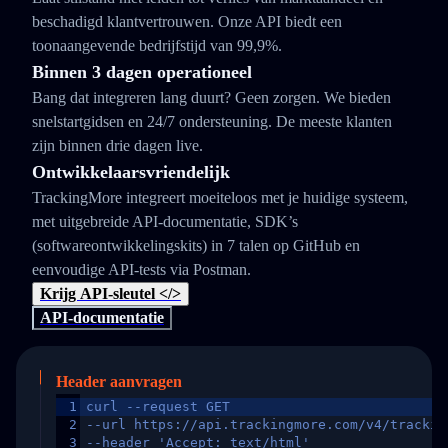
beschadigd klantvertrouwen. Onze API biedt een
toonaangevende bedrijfstijd van 99,9%.
Binnen 3 dagen operationeel
Bang dat integreren lang duurt? Geen zorgen. We bieden
snelstartgidsen en 24/7 ondersteuning. De meeste klanten
zijn binnen drie dagen live.
Ontwikkelaarsvriendelijk
TrackingMore integreert moeiteloos met je huidige systeem,
met uitgebreide API-documentatie, SDK’s
(softwareontwikkelingskits) in 7 talen op GitHub en
eenvoudige API-tests via Postman.
Krijg API-sleutel </>
API-documentatie
Header aanvragen
1
curl --request GET
2
--url https://api.trackingmore.com/v4/trackin
3
--header 'Accept: text/html'