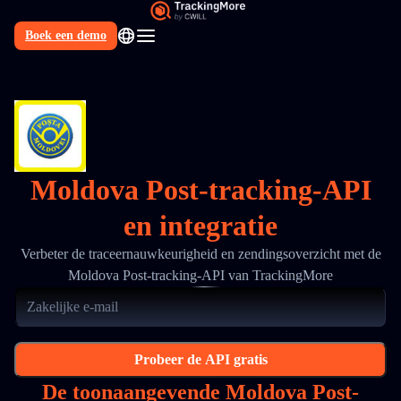
Boek een demo
NL
Moldova Post-tracking-API
en integratie
Verbeter de traceernauwkeurigheid en zendingsoverzicht met de
Moldova Post-tracking-API van TrackingMore
Probeer de API gratis
De toonaangevende Moldova Post-