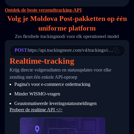
14
        "original_country": "China",
15
        "destination_country": "United States
Ontdek de beste verzendtracking-API
16
        "itemTimeLength": 2,
Volg je Moldova Post-pakketten op
één
17
        "weblink": "",
18
        "phone": null,
uniforme platform
19
        "trackinfo": [
20
          {
Zes flexibele trackingmodi voor elk operationeel model
21
            "Date": "2017-03-08 04: 22: 00",
22
            "StatusDescription": "Departed Fa
POST
23
            "Details": "Departed Facility in 
https://api.trackingmore.com/v4/trackings/create
24
          },
Realtime-tracking
25
          {
26
            "Date": "2017-03-06 15:28:00",
Krijg directe volgresultaten en statusupdates voor elke
27
            "StatusDescription": "Shipment pi
zending met één enkele API-oproep
28
            "Details": "BEIJING-CHINA,PEOPLES
29
          }
Pagina's voor e-commerce ordertracking
30
        ]
31
      }
Minder WISMO-vragen
32
    ]
Geautomatiseerde leveringsstatusmeldingen
33
  }
34
}
Probeer de realtime API </>