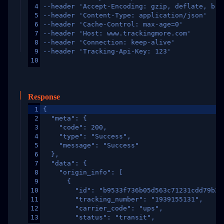
4
--header 'Accept-Encoding: gzip, deflate, br,
5
--header 'Content-Type: application/json'
6
--header 'Cache-Control: max-age=0'
7
--header 'Host: www.trackingmore.com'
8
--header 'Connection: keep-alive'
9
--header 'Tracking-Api-Key: 123'
10
Response
1
{
2
  "meta": {
3
    "code": 200,
4
    "type": "Success",
5
    "message": "Success"
6
  },
7
  "data": {
8
    "origin_info": [
9
      {
10
        "id": "b9533f736b05d563c71231cdd79b2a
11
        "tracking_number": "1939155131",
12
        "carrier_code": "ups",
13
        "status": "transit",