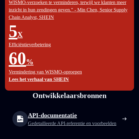
WISMO-verzoeken te verminderen, terwijl we klanten meer
inzicht in hun zendingen geven." - Min Chen, Senior Supply
Chain Analyst, SHEIN
5
X
Efficiëntieverbetering
60
%
Vermindering van WISMO-oproepen
Lees het verhaal van SHEIN
Ontwikkelaarsbronnen
API-documentatie
Gedetailleerde API-referentie en voorbeelden