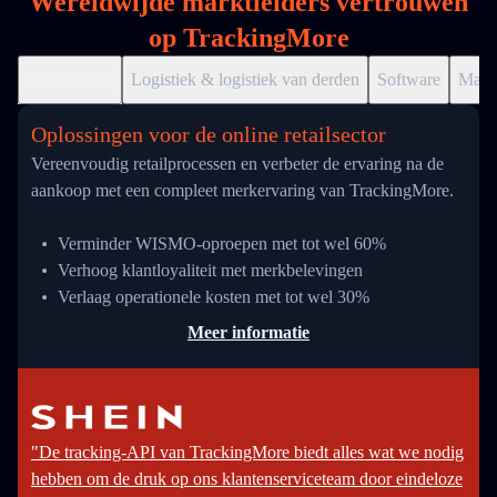
Wereldwijde marktleiders vertrouwen
op TrackingMore
Online retail
Logistiek & logistiek van derden
Software
Markt
Oplossingen voor de online retailsector
Vereenvoudig retailprocessen en verbeter de ervaring na de
aankoop met een compleet merkervaring van TrackingMore.
Verminder WISMO-oproepen met tot wel 60%
Verhoog klantloyaliteit met merkbelevingen
Verlaag operationele kosten met tot wel 30%
Meer informatie
"De tracking-API van TrackingMore biedt alles wat we nodig
hebben om de druk op ons klantenserviceteam door eindeloze